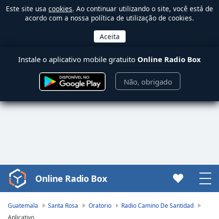
Este site usa
cookies
. Ao continuar utilizando o site, você está de
acordo com a nossa política de utilização de cookies.
Instale o aplicativo mobile gratuito
Online Radio Box
Não, obrigado
Online Radio Box
Video
Player
is
Guatemala
Santa Rosa
Oratorio
Radio Camino De Santidad
loading.
Aplicativo