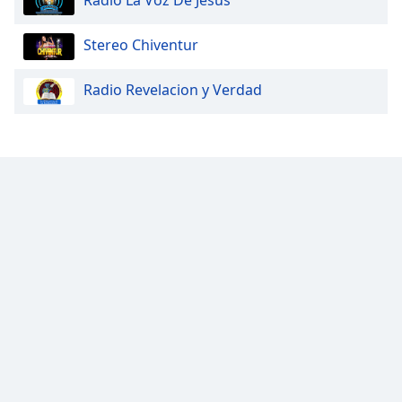
Radio La Voz De Jesús
Opacity
Stereo Chiventur
Caption
Radio Revelacion y Verdad
Area
Background
Color
Opacity
Font
Size
Text
Edge
Style
Font