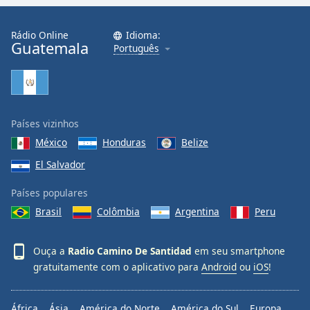
Family
Rádio Online
Idioma:
Guatemala
Português
Reset
Done
Close
Modal
Dialog
End
Países vizinhos
of
México
Honduras
Belize
dialog
El Salvador
window.
Países populares
Brasil
Colômbia
Argentina
Peru
Ouça a
Radio Camino De Santidad
em seu smartphone
gratuitamente com o aplicativo para
Android
ou
iOS
!
África
Ásia
América do Norte
América do Sul
Europa