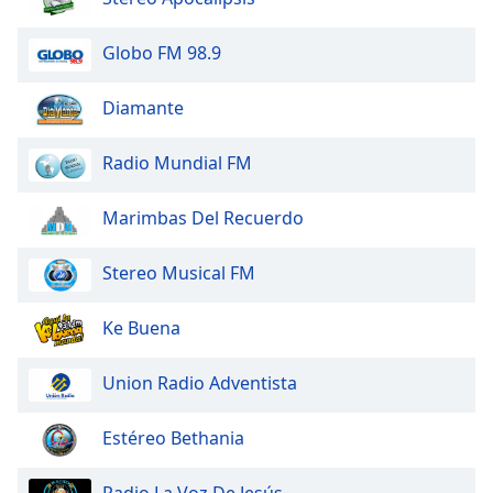
dialog
window.
Globo FM 98.9
Escape
will
Diamante
cancel
and
close
Radio Mundial FM
the
window.
Marimbas Del Recuerdo
Text
Stereo Musical FM
Color
Ke Buena
Opacity
Union Radio Adventista
Text
Background
Estéreo Bethania
Color