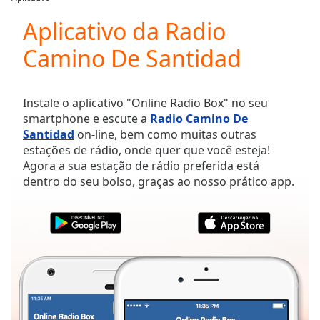
Play
Video
Aplicativo da Radio
Play
Camino De Santidad
Skip
Backward
Skip
Forward
Instale o aplicativo "Online Radio Box" no seu
Mute
smartphone e escute a
Radio Camino De
Current
Santidad
on-line, bem como muitas outras
Time
0:00
estações de rádio, onde quer que você esteja!
/
Agora a sua estação de rádio preferida está
Duration
-:-
dentro do seu bolso, graças ao nosso prático app.
Loaded
:
0.00%
Stream
Type
LIVE
Seek to
live,
currently
behind
live
LIVE
Remaining