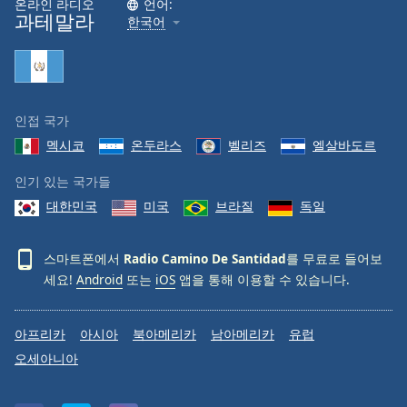
온라인 라디오
언어:
과테말라
Family
한국어
Reset
Done
Close
인접 국가
Modal
Dialog
멕시코
온두라스
벨리즈
엘살바도르
End
of
인기 있는 국가들
dialog
대한민국
미국
브라질
독일
window.
스마트폰에서
Radio Camino De Santidad
를 무료로 들어보
세요!
Android
또는
iOS
앱을 통해 이용할 수 있습니다.
아프리카
아시아
북아메리카
남아메리카
유럽
오세아니아