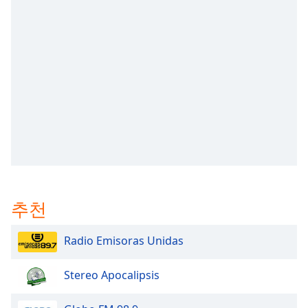
subtitles
settings
dialog
subtitles
off
,
selected
Audio
Track
Picture-
in-
Picture
Fullscreen
This
추천
is
a
modal
Radio Emisoras Unidas
window.
Stereo Apocalipsis
Beginning
of