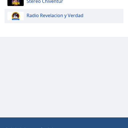
Stereo Chiventur
Opacity
Radio Revelacion y Verdad
Caption
Area
Background
Color
Opacity
Font
Size
Text
Edge
Style
Font