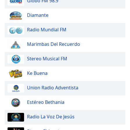
Globo FM 98.9
dialog
window.
Diamante
Escape
will
cancel
Radio Mundial FM
and
close
Marimbas Del Recuerdo
the
window.
Stereo Musical FM
Text
Ke Buena
Color
Union Radio Adventista
Opacity
Estéreo Bethania
Text
Background
Radio La Voz De Jesús
Color