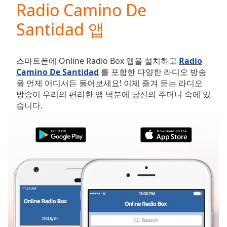
Radio Camino De
Play
Video
Santidad 앱
Play
Skip
Backward
Skip
스마트폰에 Online Radio Box 앱을 설치하고
Radio
Forward
Camino De Santidad
를 포함한 다양한 라디오 방송
Mute
을 언제 어디서든 들어보세요! 이제 즐겨 듣는 라디오
Current
방송이 우리의 편리한 앱 덕분에 당신의 주머니 속에 있
Time
0:00
습니다.
/
Duration
-:-
Loaded
:
0.00%
Stream
Type
LIVE
Seek to
live,
currently
behind
live
LIVE
Remaining
과테말라
즐겨찾기