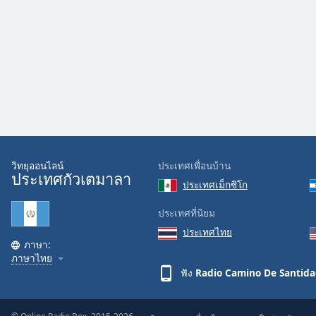
Audio
Track
Picture-
in-
Picture
Fullscreen
This
is
a
modal
window.
วิทยุออนไลน์
ประเทศเพื่อนบ้าน
ประเทศกัวเตมาลา
ประเทศเม็กซิโก
Beginning
of
ประเทศที่นิยม
dialog
ประเทศไทย
window.
ภาษา:
Escape
ภาษาไทย
will
ฟัง
Radio Camino De Santid
cancel
and
close