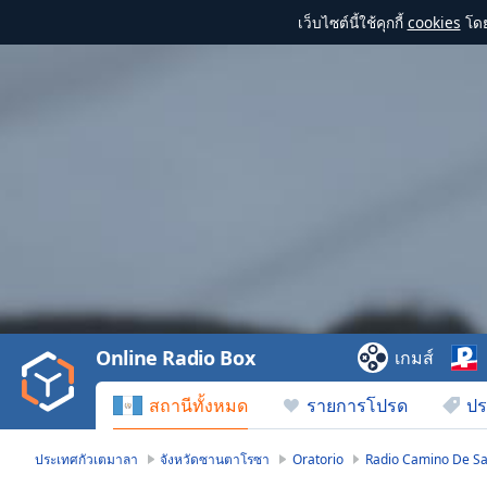
เว็บไซต์นี้ใช้คุกกี้
cookies
โดย
Video
Player
is
loading.
Play
Video
Online Radio Box
เกมส์
Play
Skip
สถานีทั้งหมด
รายการโปรด
ปร
Backward
Skip
Forward
ประเทศกัวเตมาลา
จังหวัดซานตาโรซา
Oratorio
Radio Camino De Sa
Mute