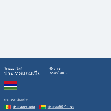
Family
Reset
Done
Close
Modal
Dialog
End
of
dialog
window.
วิทยุออนไลน์
ภาษา:
ประเทศแกมเบีย
ภาษาไทย
ประเทศเพื่อนบ้าน
ประเทศเซเนกัล
ประเทศกินี-บิสเซา