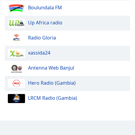
Boulundala FM
Opacity
Up Africa radio
Caption
Area
Radio Gloria
Background
Color
xassida24
Opacity
Antenna Web Banjul
Font
Hero Radio (Gambia)
Size
LRCM Radio (Gambia)
Text
Edge
Style
Font