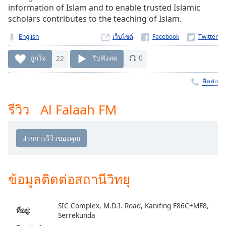
Time
-
information of Islam and to enable trusted Islamic
-:-
scholars contributes to the teaching of Islam.
1x
English
เว็บไซต์
Playback
Rate
ถูกใจ
22
รับฟังสด
0
Chapters
ติดต่อ
Chapters
รีวิว Al Falaah FM
Descriptions
descriptions
off
,
selected
ข้อมูลติดต่อสถานีวิทยุ
Subtitles
subtitles
settings
,
SIC Complex, M.D.I. Road, Kanifing F86C+MF8,
ที่อยู่:
Serrekunda
opens