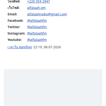
subtitles
โทรศัพท์:
+220 354 2947
settings
เว็บไซต์:
alfalaah.gm
dialog
Email:
alfalaahradio@gmail.com
subtitles
Facebook:
@alfalaahfm
off
,
selected
Twitter:
@alfalaahfm
Instagram:
@alfalaahfm
Audio
Youtube:
@alfalaahfm
Track
เวลาใน Kanifing
:
22:19
,
08.07.2026
Picture-
in-
Picture
Fullscreen
This
is
a
modal
window.
Beginning
of