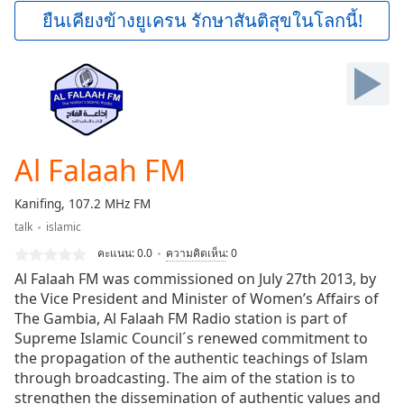
Play
ยืนเคียงข้างยูเครน รักษาสันติสุขในโลกนี้!
Video
Play
Skip
Backward
Skip
Forward
Mute
Current
Al Falaah FM
Time
0:00
/
Kanifing, 107.2 MHz FM
Duration
-:-
talk
islamic
Loaded
:
0.00%
คะแนน:
0.0
ความคิดเห็น
:
0
Stream
Al Falaah FM was commissioned on July 27th 2013, by
Type
LIVE
the Vice President and Minister of Women’s Affairs of
The Gambia, Al Falaah FM Radio station is part of
Seek to
live,
Supreme Islamic Council´s renewed commitment to
currently
the propagation of the authentic teachings of Islam
behind
live
LIVE
through broadcasting. The aim of the station is to
Remaining
strengthen the dissemination of authentic values and