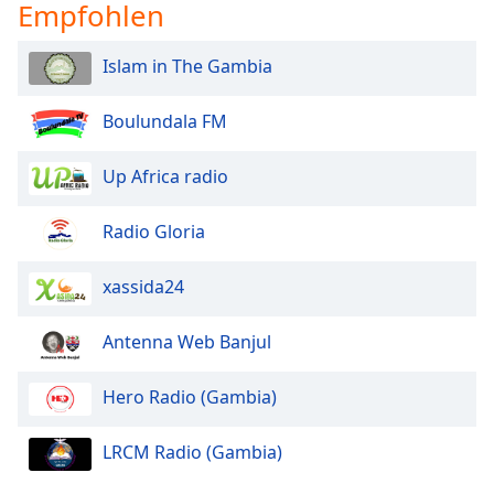
Color
Empfohlen
Islam in The Gambia
Opacity
Boulundala FM
Caption
Area
Up Africa radio
Background
Color
Radio Gloria
Opacity
xassida24
Font
Antenna Web Banjul
Size
Hero Radio (Gambia)
Text
Edge
LRCM Radio (Gambia)
Style