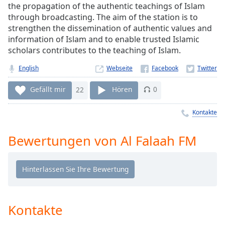
the propagation of the authentic teachings of Islam
Remaining
through broadcasting. The aim of the station is to
Time
-
strengthen the dissemination of authentic values and
-:-
information of Islam and to enable trusted Islamic
scholars contributes to the teaching of Islam.
1x
Playback
English
Webseite
Rate
Gefällt mir
22
Hören
0
Chapters
Chapters
Kontakte
Descriptions
Bewertungen von Al Falaah FM
descriptions
off
,
selected
Subtitles
Kontakte
subtitles
settings
,