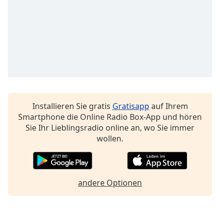
Beginning
of
dialog
window.
Escape
will
cancel
and
close
the
Installieren Sie gratis
Gratisapp
auf Ihrem
window.
Smartphone die Online Radio Box-App und hören
Sie Ihr Lieblingsradio online an, wo Sie immer
Text
wollen.
Color
Opacity
andere Optionen
Text
Background