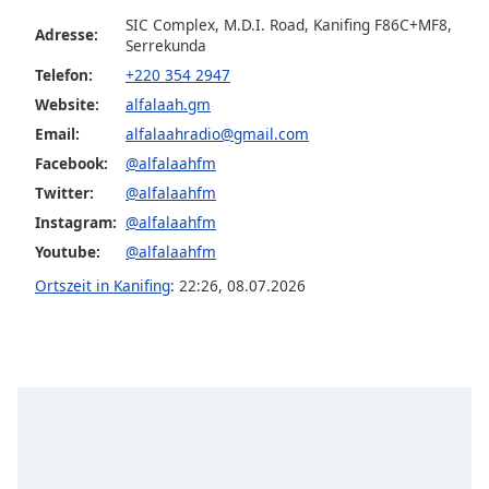
opens
SIC Complex, M.D.I. Road, Kanifing F86C+MF8,
Adresse:
subtitles
Serrekunda
settings
Telefon:
+220 354 2947
dialog
Website:
alfalaah.gm
subtitles
Email:
alfalaahradio@gmail.com
off
,
selected
Facebook:
@alfalaahfm
Twitter:
@alfalaahfm
Audio
Instagram:
@alfalaahfm
Track
Youtube:
@alfalaahfm
Picture-
in-
Ortszeit in Kanifing
:
22:26
,
08.07.2026
Picture
Fullscreen
This
is
a
modal
window.