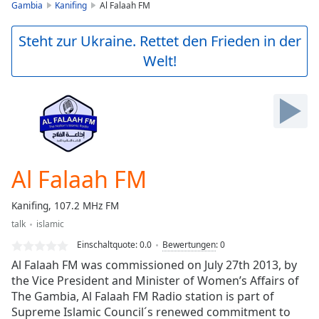
is
Gambia
Kanifing
Al Falaah FM
loading.
Play
Steht zur Ukraine. Rettet den Frieden in der
Video
Welt!
Play
Skip
Backward
Skip
Forward
Mute
Current
Time
0:00
Al Falaah FM
/
Duration
-:-
Kanifing, 107.2 MHz FM
Loaded
:
talk
islamic
0.00%
Stream
Einschaltquote:
0.0
Bewertungen
:
0
Type
LIVE
Al Falaah FM was commissioned on July 27th 2013, by
Seek to
the Vice President and Minister of Women’s Affairs of
live,
The Gambia, Al Falaah FM Radio station is part of
currently
behind
Supreme Islamic Council´s renewed commitment to
live
LIVE