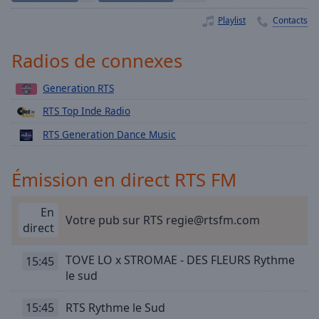
Playback
Rate
Playlist
Contacts
Chapters
Radios de connexes
Chapters
Generation RTS
Descriptions
RTS Top Inde Radio
descriptions
RTS Generation Dance Music
off
,
selected
Émission en direct RTS FM
Subtitles
subtitles
En
Votre pub sur RTS regie@rtsfm.com
settings
,
direct
opens
subtitles
TOVE LO x STROMAE - DES FLEURS Rythme
15:45
settings
le sud
dialog
subtitles
15:45
RTS Rythme le Sud
off
,