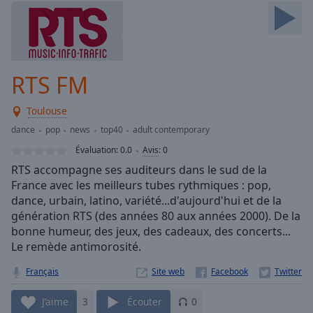
Skip
Forward
Mute
Current
Time
0:00
RTS FM
/
Duration
-:-
Toulouse
Loaded
:
0.00%
dance
pop
news
top40
adult contemporary
Stream
Évaluation:
0.0
Avis
:
0
Type
LIVE
RTS accompagne ses auditeurs dans le sud de la
Seek to
France avec les meilleurs tubes rythmiques : pop,
live,
dance, urbain, latino, variété...d'aujourd'hui et de la
currently
behind
génération RTS (des années 80 aux années 2000). De la
live
LIVE
bonne humeur, des jeux, des cadeaux, des concerts...
Remaining
Le remède antimorosité.
Time
-
-:-
Français
Site web
1x
J’aime
3
Écouter
0