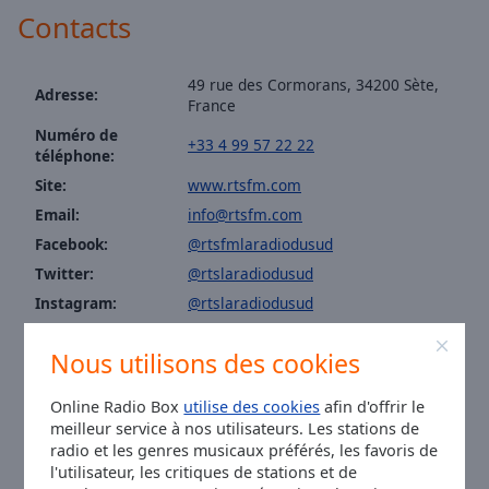
Area
Contacts
Background
Color
49 rue des Cormorans, 34200 Sète,
Adresse:
France
Opacity
Numéro de
+33 4 99 57 22 22
téléphone:
Font
Site:
www.rtsfm.com
Size
Email:
info@rtsfm.com
Facebook:
@rtsfmlaradiodusud
Text
Twitter:
@rtslaradiodusud
Edge
Instagram:
@rtslaradiodusud
Style
Youtube:
@rtslaradiodusud
Nous utilisons des cookies
Pour joindre la rédaction : redaction@rtsfm.com
Font
Pour communiquer sur RTS : regie@rtsfm.com
Pour un partenariat : promo@rtsfm.com
Family
Online Radio Box
utilise des cookies
afin d'offrir le
Pour nous envoyer une musique : decouverte@rtsfm.com
meilleur service à nos utilisateurs. Les stations de
radio et les genres musicaux préférés, les favoris de
Heure à Toulouse
:
17:53
,
08.09.2026
l'utilisateur, les critiques de stations et de
Reset