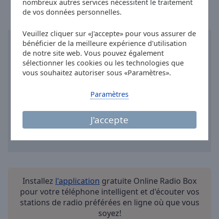
nombreux autres services nécessitent le traitement
Done
de vos données personnelles.
Close
Modal
Dialog
Veuillez cliquer sur «J'accepte» pour vous assurer de
End
bénéficier de la meilleure expérience d'utilisation
of
de notre site web. Vous pouvez également
dialog
sélectionner les cookies ou les technologies que
window.
vous souhaitez autoriser sous «Paramètres».
Paramètres
J'accepte
Installez
l'application
gratuite Online Radio Box
pour votre téléphone intelligent et d'écouter vos
stations de radio préférées en ligne où que vous
soyez!