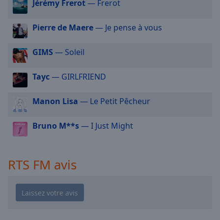
cancel
Jérémy Frerot
— Frerot
and
close
Pierre de Maere
— Je pense à vous
the
window.
GIMS
— Soleil
Text
Tayc
— GIRLFRIEND
Color
Manon Lisa
— Le Petit Pêcheur
Opacity
Bruno M**s
— I Just Might
Text
Background
Color
RTS FM avis
Opacity
Caption