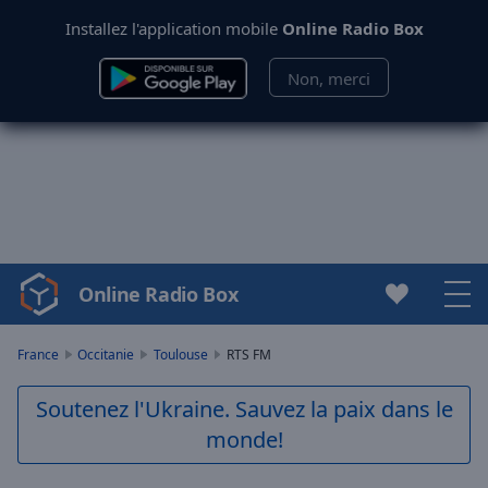
Installez l'application mobile
Online Radio Box
Non, merci
Online Radio Box
Video
Player
is
France
Occitanie
Toulouse
RTS FM
loading.
Play
Soutenez l'Ukraine. Sauvez la paix dans le
Video
monde!
Play
Skip
Backward