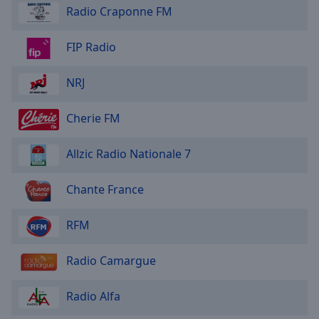
Radio Craponne FM
FIP Radio
NRJ
Cherie FM
Allzic Radio Nationale 7
Chante France
RFM
Radio Camargue
Radio Alfa