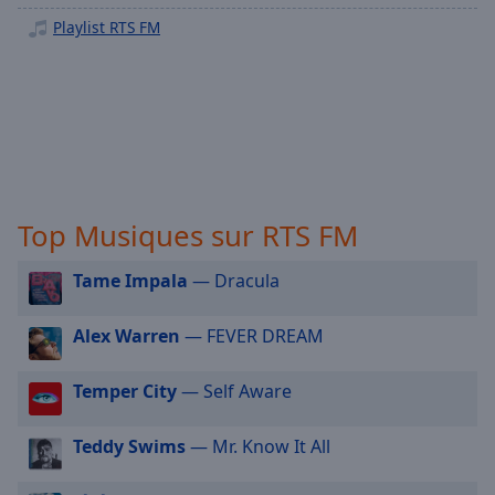
selected
Playlist RTS FM
Audio
Track
Picture-
in-
Picture
Fullscreen
This
Top Musiques sur RTS FM
is
a
modal
Tame Impala
— Dracula
window.
Alex Warren
— FEVER DREAM
Beginning
of
Temper City
— Self Aware
dialog
window.
Teddy Swims
— Mr. Know It All
Escape
will