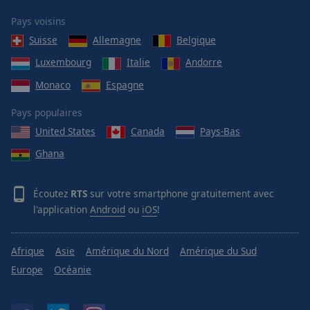
Area
Background
Pays voisins
Color
Suisse
Allemagne
Belgique
Luxembourg
Italie
Andorre
Opacity
Monaco
Espagne
Pays populaires
Font
United States
Canada
Pays-Bas
Size
Ghana
Text
Edge
Écoutez
RTS
sur votre smartphone gratuitement avec
Style
l'application
Android
ou
iOS
!
Font
Afrique
Asie
Amérique du Nord
Amérique du Sud
Family
Europe
Océanie
Reset