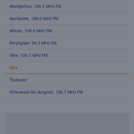
Skip
Montpellier, 106.5 MHz FM
Forward
Mute
Narbonne, 106.0 MHz FM
Current
Time
0:00
Nîmes, 106.6 MHz FM
/
Duration
-:-
Perpignan, 94.3 MHz FM
Loaded
:
Sète, 106.5 MHz FM
0.00%
Stream
Sète
Type
LIVE
Seek to
Toulouse
live,
currently
behind
Villeneuve-lès-Avignon, 106.7 MHz FM
live
LIVE
Remaining
Time
-
-:-
1x