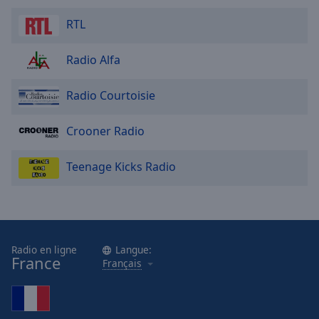
cancel
and
RTL
close
the
Radio Alfa
window.
Radio Courtoisie
Text
Color
Crooner Radio
Opacity
Teenage Kicks Radio
Text
Background
Color
Radio en ligne
Langue:
France
Français
Opacity
Caption