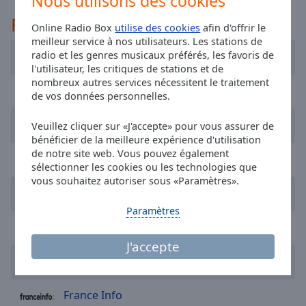
Nous utilisons des cookies
selected
Recommandé
Online Radio Box
utilise des cookies
afin d'offrir le
Audio
meilleur service à nos utilisateurs. Les stations de
Track
radio et les genres musicaux préférés, les favoris de
France Inter
l'utilisateur, les critiques de stations et de
Picture-
nombreux autres services nécessitent le traitement
in-
Radio RVA
de vos données personnelles.
Picture
Fullscreen
FIP Radio
This
Veuillez cliquer sur «J'accepte» pour vous assurer de
bénéficier de la meilleure expérience d'utilisation
is
de notre site web. Vous pouvez également
a
Nostalgie
sélectionner les cookies ou les technologies que
modal
vous souhaitez autoriser sous «Paramètres».
window.
Hotmixradio Dance
Paramètres
Beginning
Allzic Radio Nationale 7
of
J'accepte
dialog
Eurodance 90
window.
Escape
will
France Info