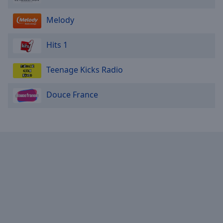
Melody
Hits 1
Teenage Kicks Radio
Douce France