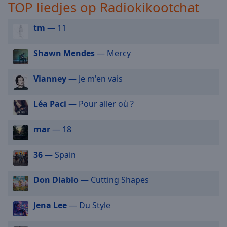
TOP liedjes op Radiokikootchat
selected
tm
— 11
Audio
Track
Shawn Mendes
— Mercy
Picture-
in-
Picture
Vianney
— Je m'en vais
Fullscreen
This
Léa Paci
— Pour aller où ?
is
a
modal
mar
— 18
window.
36
— Spain
Beginning
of
Don Diablo
— Cutting Shapes
dialog
window.
Jena Lee
— Du Style
Escape
will