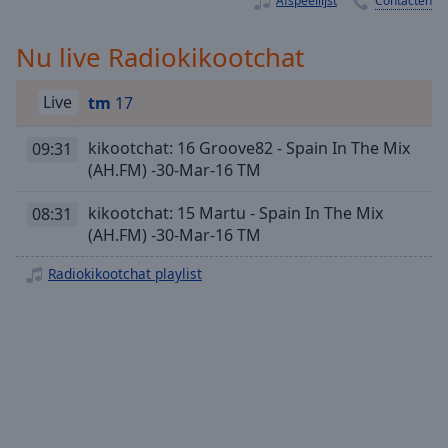
Afspeellijst
Contacten
Playback
Rate
Nu live Radiokikootchat
Chapters
Chapters
Live
tm
17
Descriptions
kikootchat: 16 Groove82 - Spain In The Mix
09:31
descriptions
(AH.FM) -30-Mar-16 TM
off
,
kikootchat: 15 Martu - Spain In The Mix
selected
08:31
(AH.FM) -30-Mar-16 TM
Subtitles
Radiokikootchat playlist
subtitles
settings
,
opens
subtitles
settings
dialog
subtitles
off
,