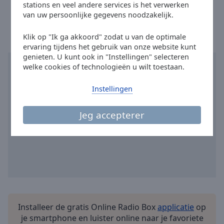
stations en veel andere services is het verwerken
Done
Tijd in Cholet
:
13:27
,
08.07.2026
van uw persoonlijke gegevens noodzakelijk.
Close
Modal
Dialog
Klik op "Ik ga akkoord" zodat u van de optimale
End
ervaring tijdens het gebruik van onze website kunt
of
genieten. U kunt ook in "Instellingen" selecteren
dialog
welke cookies of technologieën u wilt toestaan.
window.
Instellingen
Jeg accepterer
Installeer de gratis Online Radio Box
applicatie
op
je smartphone en luister online naar je favoriete