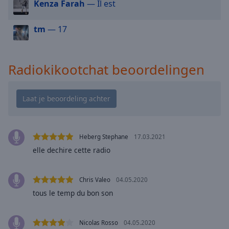
cancel
Kenza Farah
— Il est
and
close
tm
— 17
the
window.
Radiokikootchat beoordelingen
Text
Color
Opacity
Heberg Stephane
17.03.2021
Text
elle dechire cette radio
Background
Color
Chris Valeo
04.05.2020
Opacity
tous le temp du bon son
Caption
Nicolas Rosso
04.05.2020