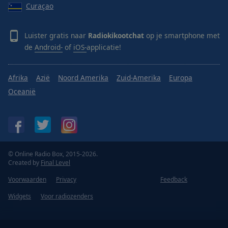
Curaçao
Luister gratis naar
Radiokikootchat
op je smartphone met
de
Android-
of
iOS-
applicatie!
Afrika
Azië
Noord Amerika
Zuid-Amerika
Europa
Oceanië
© Online Radio Box, 2015-2026.
Created by
Final Level
Voorwaarden
Privacy
Feedback
Widgets
Voor radiozenders