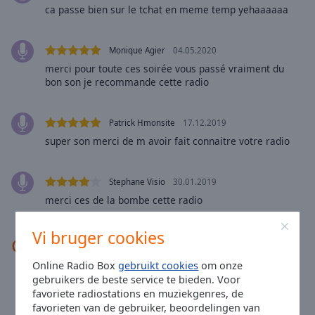
Area
ca passe bien sur le tchat en meme temp yehaaaaaa
Background
Color
Monique Agier
04.05.2020
merci pour toute ces soirée vous passé vraiment du
Opacity
bon son je recommande cette radio
Font
Patrick Hmonsite
17.12.2019
Size
super son merci de m avoir fait connaitre votre radio
Text
Stephane Visio
30.01.2019
Edge
merci ces de la bombe cette radio
Style
Vi bruger cookies
Contacten
Font
Family
Online Radio Box
gebruikt cookies
om onze
gebruikers de beste service te bieden. Voor
Site:
kikootchat.com
favoriete radiostations en muziekgenres, de
Email:
contact@kikootchat.com
Reset
favorieten van de gebruiker, beoordelingen van