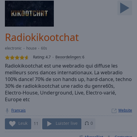
Skip
Forward
Mute
Current
Time
0:00
Radiokikootchat
/
Duration
-:-
electronic
house
60s
Loaded
:
0.00%
Rating:
4.7
Beoordelingen
:
6
Stream
Radiokikootchat est une webradio qui diffuse les
Type
LIVE
meilleurs sons dances internationaux. La webradio
Seek to
100% dance! 70% de son hands up, hard-dance, techno
live,
30% de radiokikootchat une radio du genre60s,
currently
Electro-House, Underground, Live, Electro-varié,
behind
live
LIVE
Europe etc
Remaining
Time
-
Français
Website
-:-
Leuk
11
Luister live
0
1x