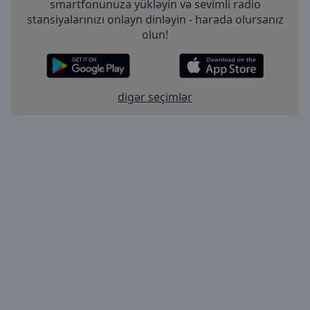
smartfonunuza yükləyin və sevimli radio
stansiyalarınızı onlayn dinləyin - harada olursanız
olun!
digər seçimlər