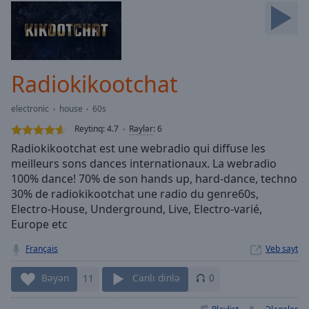
Skip
Forward
Mute
Current
Time
0:00
Radiokikootchat
/
Duration
-:-
electronic
house
60s
Loaded
:
0.00%
Reytinq:
4.7
Rəylər
:
6
Stream
Radiokikootchat est une webradio qui diffuse les
Type
LIVE
meilleurs sons dances internationaux. La webradio
Seek to
100% dance! 70% de son hands up, hard-dance, techno
live,
30% de radiokikootchat une radio du genre60s,
currently
Electro-House, Underground, Live, Electro-varié,
behind
live
LIVE
Europe etc
Remaining
Time
-
Français
Veb sayt
-:-
Bəyən
11
Canlı dinlə
0
1x