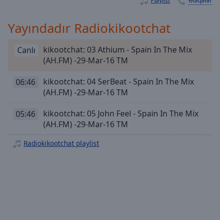
Playlist
Əlaqələr
Playback
Rate
Yayındadır Radiokikootchat
Chapters
Chapters
kikootchat: 03 Athium - Spain In The Mix
Canlı
(AH.FM) -29-Mar-16 TM
Descriptions
kikootchat: 04 SerBeat - Spain In The Mix
06:46
descriptions
(AH.FM) -29-Mar-16 TM
off
,
selected
kikootchat: 05 John Feel - Spain In The Mix
05:46
(AH.FM) -29-Mar-16 TM
Subtitles
subtitles
Radiokikootchat playlist
settings
,
opens
subtitles
settings
dialog
subtitles
off
,