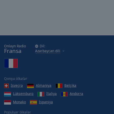
Onlayn Radio
Dil:
Fransa
Azərbaycan dili
Qonşu ölkələr
İsveçrə
Almaniya
Belçika
Lüksemburq
İtaliya
Andorra
Monako
İspaniya
Populyar ölkələr