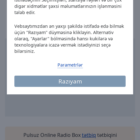
Done
digər xidmətlər şəxsi məlumatlarınızın işlənməsini
Cholet vaxtı
:
10:46
,
08.08.2026
Close
tələb edir.
Modal
Dialog
End
Vebsaytımızdan ən yaxşı şəkildə istifadə edə bilmək
üçün "Razıyam" düyməsinə klikləyin. Alternativ
of
olaraq, "Ayarlar" bölməsində hansı kukilərə və
dialog
texnologiyalara icazə vermək istədiyinizi seçə
window.
bilərsiniz.
Parametrlər
Razıyam
Pulsuz Online Radio Box
tətbiq
tətbiqini