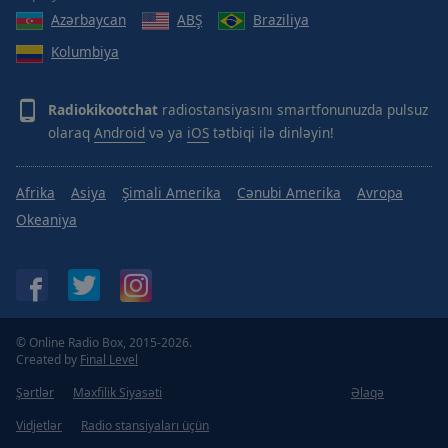
Azərbaycan
ABŞ
Braziliya
Kolumbiya
Radiokikootchat
radiostansiyasını smartfonunuzda pulsuz
olaraq
Android
və ya
iOS
tətbiqi ilə dinləyin!
Afrika
Asiya
Şimali Amerika
Cənubi Amerika
Avropa
Okeaniya
© Online Radio Box, 2015-2026.
Created by
Final Level
Şərtlər
Məxfilik Siyasəti
Əlaqə
Vidjetlər
Radio stansiyaları üçün