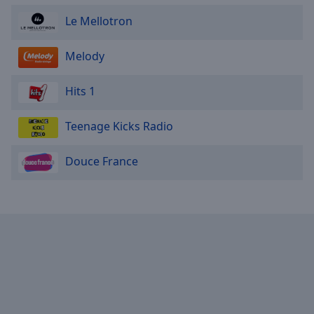
Le Mellotron
Melody
Hits 1
Teenage Kicks Radio
Douce France