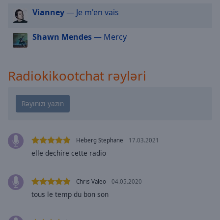
cancel
Vianney
— Je m'en vais
and
close
the
Shawn Mendes
— Mercy
window.
Text
Radiokikootchat rəyləri
Color
Opacity
Text
Heberg Stephane
17.03.2021
Background
elle dechire cette radio
Color
Chris Valeo
04.05.2020
Opacity
tous le temp du bon son
Caption