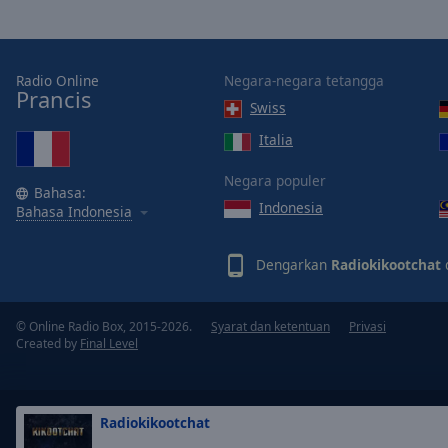
of
dialog
window.
Radio Online
Negara-negara tetangga
Prancis
Swiss
Italia
Negara populer
Bahasa:
Indonesia
Bahasa Indonesia
Dengarkan
Radiokikootchat
d
© Online Radio Box, 2015-2026.
Syarat dan ketentuan
Privasi
Created by
Final Level
Radiokikootchat