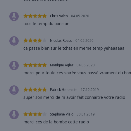
window.
Text
Chris Valeo
04.05.2020
Color
tous le temp du bon son
Opacity
Nicolas Rosso
04.05.2020
ca passe bien sur le tchat en meme temp yehaaaaaa
Text
Background
Monique Agier
04.05.2020
Color
merci pour toute ces soirée vous passé vraiment du bo
Opacity
Patrick Hmonsite
17.12.2019
super son merci de m avoir fait connaitre votre radio
Caption
Area
Background
Stephane Visio
30.01.2019
Color
merci ces de la bombe cette radio