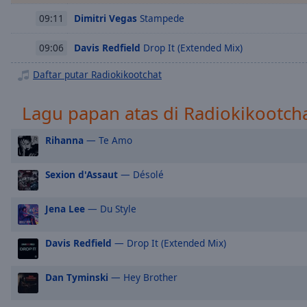
Chapters
Dimitri Vegas
Stampede
09:11
Descriptions
Davis Redfield
Drop It (Extended Mix)
09:06
descriptions
off
,
Daftar putar Radiokikootchat
selected
Lagu papan atas di Radiokikootch
Subtitles
subtitles
Rihanna
— Te Amo
settings
,
opens
Sexion d'Assaut
— Désolé
subtitles
settings
Jena Lee
— Du Style
dialog
subtitles
off
,
Davis Redfield
— Drop It (Extended Mix)
selected
Dan Tyminski
— Hey Brother
Audio
Track