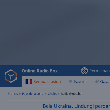
Video
Player
is
loading.
Play
Video
Online Radio Box
Permainan
Play
Skip
Semua stasiun
Favorit
Gaya
Backward
Skip
Forward
Prancis
Pays de la Loire
Cholet
Radiokikootchat
Mute
Current
Bela Ukraina. Lindungi perda
Time
0:00