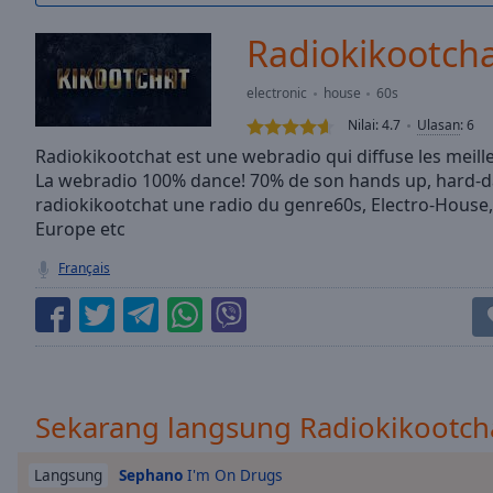
/
Duration
-:-
Radiokikootch
Loaded
:
0.00%
electronic
house
60s
0:00
Nilai:
4.7
Ulasan
:
6
Stream
Type
Radiokikootchat est une webradio qui diffuse les meill
LIVE
La webradio 100% dance! 70% de son hands up, hard-d
Seek to
live,
radiokikootchat une radio du genre60s, Electro-House, 
currently
Europe etc
behind
live
LIVE
Français
Remaining
Time
-
-:-
1x
Playback
Rate
Sekarang langsung Radiokikootch
Chapters
Sephano
I'm On Drugs
Langsung