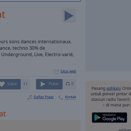
at
eurs sons dances internationaux.
ance, techno 30% de
Underground, Live, Electro-varié,
Situs web
Sukai
11
Putar
0
Pasang
aplikasi
Onli
untuk ponsel pintar
Daftar Putar
Kontak
stasiun radio favori
– di mana pun
at
pilihan