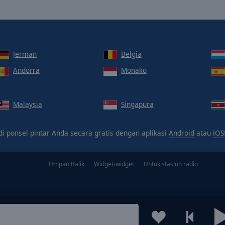
Jerman
Belgia
Andorra
Monako
Malaysia
Singapura
i ponsel pintar Anda secara gratis dengan aplikasi
Android
atau
iOS
Umpan Balik
Widget-widget
Untuk stasiun radio