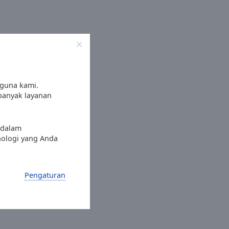
gguna kami.
 banyak layanan
 dalam
nologi yang Anda
Pengaturan