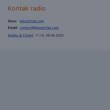
Opacity
Kontak radio
Font
Situs:
kikootchat.com
Size
Email:
contact@kikootchat.com
Waktu di Cholet
:
11:16
,
08.06.2026
Text
Edge
Style
Font
Family
Reset
Done
Close
Modal
Dialog
End