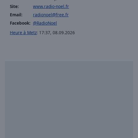
selected
Site:
www.radio-noel.fr
Email:
radionoel@free.fr
Audio
Facebook:
@RadioNoel
Track
Heure à Metz
:
17:37
,
08.09.2026
Picture-
in-
Picture
Fullscreen
This
is
a
modal
window.
Beginning
of
dialog
window.
Escape
will