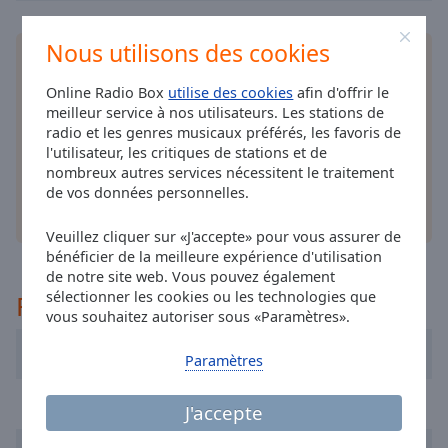
cancel
and
Nous utilisons des cookies
close
Installez
l'application
gratuite Online Radio Box
the
pour votre téléphone intelligent et d'écouter vos
window.
Online Radio Box
utilise des cookies
afin d'offrir le
stations de radio préférées en ligne où que vous
meilleur service à nos utilisateurs. Les stations de
soyez!
radio et les genres musicaux préférés, les favoris de
Text
l'utilisateur, les critiques de stations et de
Color
nombreux autres services nécessitent le traitement
de vos données personnelles.
autres options
Opacity
Veuillez cliquer sur «J'accepte» pour vous assurer de
bénéficier de la meilleure expérience d'utilisation
Text
de notre site web. Vous pouvez également
sélectionner les cookies ou les technologies que
Background
Recommandé
vous souhaitez autoriser sous «Paramètres».
Color
Radio Craponne FM
Paramètres
Opacity
FIP Radio
J'accepte
Caption