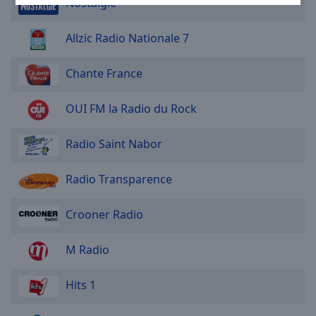
Nostalgie
Area
Background
Allzic Radio Nationale 7
Color
Chante France
Opacity
OUI FM la Radio du Rock
Font
Size
Radio Saint Nabor
Text
Radio Transparence
Edge
Style
Crooner Radio
Font
M Radio
Family
Hits 1
Reset