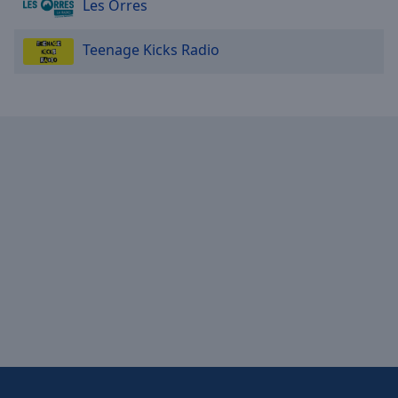
Les Orres
Done
Close
Modal
Teenage Kicks Radio
Dialog
End
of
dialog
window.