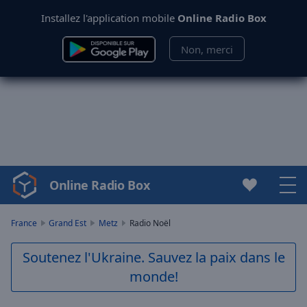
Installez l'application mobile
Online Radio Box
Non, merci
Online Radio Box
Video
Player
is
France
Grand Est
Metz
Radio Noël
loading.
Play
Soutenez l'Ukraine. Sauvez la paix dans le
Video
monde!
Play
Skip
Backward