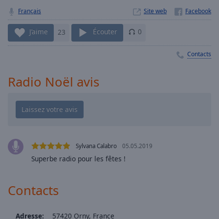
Playback
Rate
Français
Site web
Chapters
J’aime
23
Écouter
0
Chapters
Contacts
Descriptions
Radio Noël avis
descriptions
off
,
selected
Subtitles
subtitles
Sylvana Calabro
05.05.2019
settings
,
Superbe radio pour les fêtes !
opens
subtitles
settings
Contacts
dialog
subtitles
Adresse:
57420 Orny, France
off
,