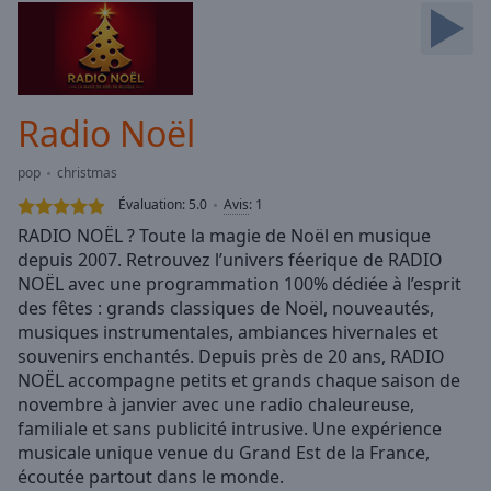
Skip
Forward
Mute
Current
Time
0:00
Radio Noël
/
Duration
-:-
pop
christmas
Loaded
:
0.00%
Évaluation:
5.0
Avis
:
1
Stream
RADIO NOËL ? Toute la magie de Noël en musique
Type
LIVE
depuis 2007. Retrouvez l’univers féerique de RADIO
Seek to
NOËL avec une programmation 100% dédiée à l’esprit
live,
des fêtes : grands classiques de Noël, nouveautés,
currently
musiques instrumentales, ambiances hivernales et
behind
live
LIVE
souvenirs enchantés. Depuis près de 20 ans, RADIO
Remaining
NOËL accompagne petits et grands chaque saison de
Time
-
novembre à janvier avec une radio chaleureuse,
-:-
familiale et sans publicité intrusive. Une expérience
musicale unique venue du Grand Est de la France,
1x
écoutée partout dans le monde.