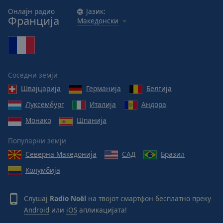
Онлајн радио
Јазик:
Франција
Македонски
Соседни земји
Швајцарија
Германија
Белгија
Луксембург
Италија
Андора
Монако
Шпанија
Популарни земји
Северна Македонија
САД
Бразил
Колумбија
Слушај
Radio Noël
на твојот смартфон бесплатно преку
Android
или
iOS
апликацијата!