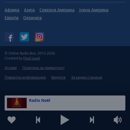
Африка
Азија
Северна Америка
Јужна Америка
Европа
Океанија
© Online Radio Box, 2015-2026.
Created by
Final Level
Услови
Политика за приватност
Повратна информација
Видгети
За радио станици
Radio Noël