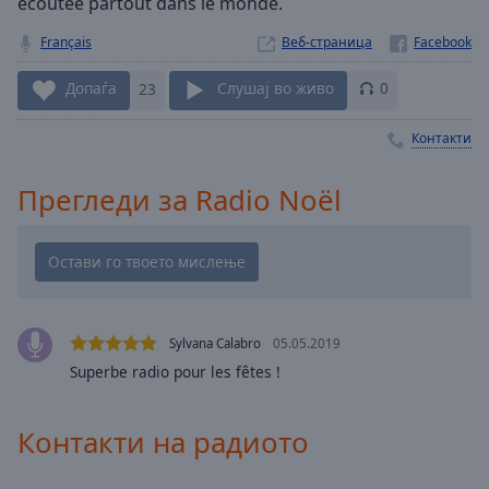
écoutée partout dans le monde.
Playback
Rate
Français
Веб-страница
Chapters
Допаѓа
23
Слушај во живо
0
Chapters
Контакти
Descriptions
Прегледи за Radio Noël
descriptions
off
,
selected
Subtitles
subtitles
Sylvana Calabro
05.05.2019
settings
,
Superbe radio pour les fêtes !
opens
subtitles
settings
Контакти на радиото
dialog
subtitles