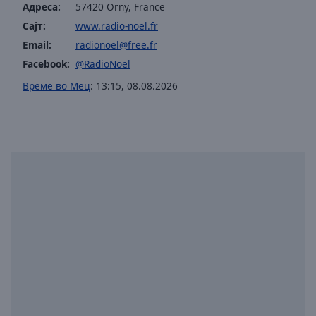
Адреса:
57420 Orny, France
off
,
selected
Сајт:
www.radio-noel.fr
Email:
radionoel@free.fr
Audio
Facebook:
@RadioNoel
Track
Време во Мец
:
13:15
,
08.08.2026
Picture-
in-
Picture
Fullscreen
This
is
a
modal
window.
Beginning
of
dialog
window.
Escape
will