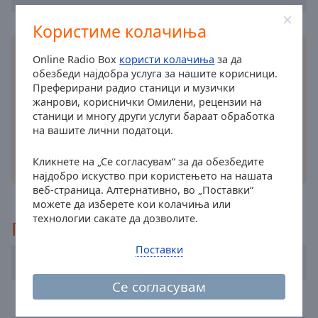
cancel
Користиме колачиња
and
close
Инсталирајте ја бесплатната Online Radio Box
Online Radio Box
користи колачиња
за да
the
апликација
на вашиот паметен телефон и
обезбеди најдобра услуга за нашите корисници.
window.
слушајте ги вашите омилени радио станици
Преферирани радио станици и музички
онлајн – каде и да сте!
жанрови, кориснички Омилени, рецензии на
Text
станици и многу други услуги бараат обработка
Color
на вашите лични податоци.
Кликнете на „Се согласувам“ за да обезбедите
други опции
Opacity
најдобро искуство при користењето на нашата
веб-страница. Алтернативно, во „Поставки“
можете да изберете кои колачиња или
Text
технологии сакате да дозволите.
Background
Препорачано
Color
Поставки
Radio Craponne FM
Opacity
Се согласувам
FIP Radio