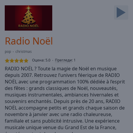
Backward
Skip
Forward
Mute
Current
Time
0:00
Radio Noël
/
Duration
-:-
pop
christmas
Loaded
:
0.00%
Оцена:
5.0
Прегледи
:
1
Stream
RADIO NOËL ? Toute la magie de Noël en musique
Type
LIVE
depuis 2007. Retrouvez l’univers féerique de RADIO
Seek to
NOËL avec une programmation 100% dédiée à l’esprit
live,
des fêtes : grands classiques de Noël, nouveautés,
currently
musiques instrumentales, ambiances hivernales et
behind
live
LIVE
souvenirs enchantés. Depuis près de 20 ans, RADIO
Remaining
NOËL accompagne petits et grands chaque saison de
Time
-
novembre à janvier avec une radio chaleureuse,
-:-
familiale et sans publicité intrusive. Une expérience
musicale unique venue du Grand Est de la France,
1x