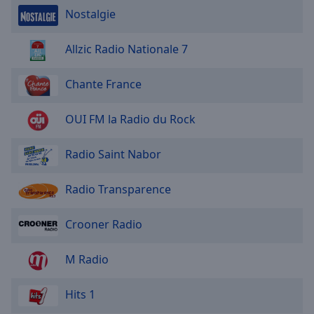
Caption
Nostalgie
Area
Background
Allzic Radio Nationale 7
Color
Chante France
Opacity
OUI FM la Radio du Rock
Font
Size
Radio Saint Nabor
Text
Radio Transparence
Edge
Style
Crooner Radio
Font
M Radio
Family
Hits 1