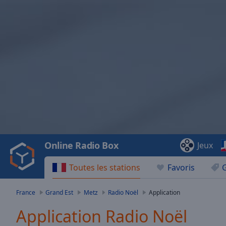
Video
Player
is
loading.
Play
Video
Online Radio Box
Jeux
Play
Skip
Toutes les stations
Favoris
Backward
Skip
Forward
France
Grand Est
Metz
Radio Noël
Application
Mute
Current
Application Radio Noël
Time
0:00