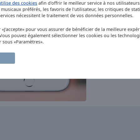
Nostalgie
utilise des cookies
afin d'offrir le meilleur service à nos utilisateur
rock
pop
news
folk
musicaux préférés, les favoris de l'utilisateur, les critiques de stat
France Info
rvices nécessitent le traitement de vos données personnelles.
news
talk
FM 80 FUNKY MUSIC
r «J'accepte» pour vous assurer de bénéficier de la meilleure expéri
disco
soul
funk
hits
 Vous pouvez également sélectionner les cookies ou les technolog
Cherie FM
r sous «Paramètres».
pop
top40
hits
CINEMIX
classic
new age
soundtrack
NRJ
dance
pop
top40
France Inter
news
talk