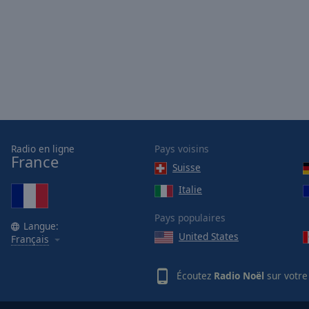
Picture-
in-
Picture
Fullscreen
This
is
a
modal
window.
Radio en ligne
Pays voisins
Beginning
France
Suisse
of
dialog
Italie
window.
Pays populaires
Escape
Langue:
will
United States
Français
cancel
and
Écoutez
Radio Noël
sur votre
close
the