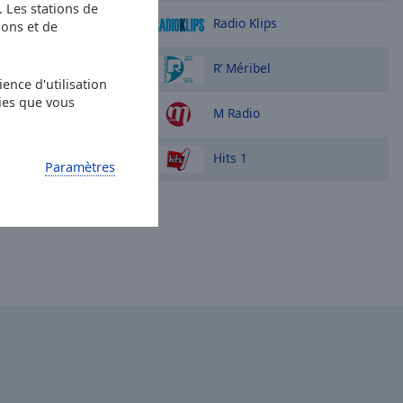
s. Les stations de
Radio Klips
ions et de
R’ Méribel
ence d'utilisation
ies que vous
M Radio
Hits 1
Paramètres