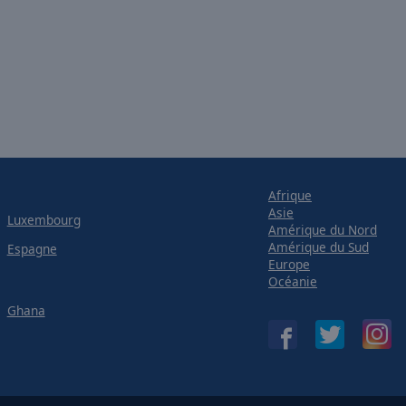
Afrique
Asie
Luxembourg
Amérique du Nord
Amérique du Sud
Espagne
Europe
Océanie
Ghana