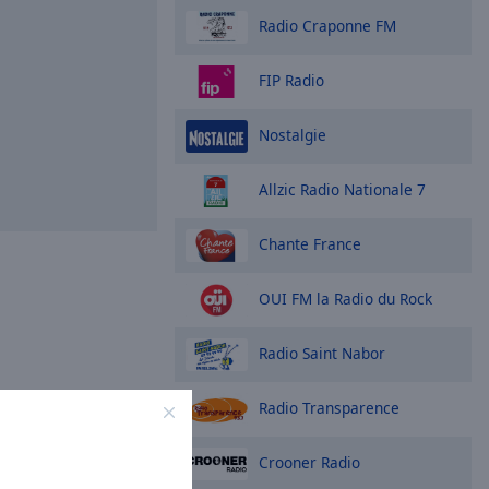
Radio Craponne FM
FIP Radio
Nostalgie
Allzic Radio Nationale 7
Chante France
OUI FM la Radio du Rock
Radio Saint Nabor
Radio Transparence
Crooner Radio