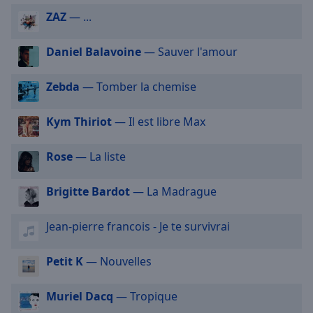
selected
ZAZ
— ...
Audio
Daniel Balavoine
— Sauver l'amour
Track
Picture-
Zebda
— Tomber la chemise
in-
Picture
Fullscreen
Kym Thiriot
— Il est libre Max
This
is
Rose
— La liste
a
modal
Brigitte Bardot
— La Madrague
window.
Beginning
Jean-pierre francois - Je te survivrai
of
dialog
Petit K
— Nouvelles
window.
Escape
Muriel Dacq
— Tropique
will