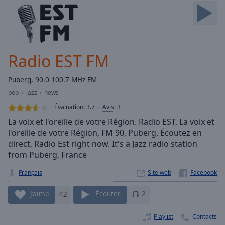
Skip
Forward
Mute
Current
Time
0:00
Radio EST FM
/
Duration
-:-
Puberg, 90.0-100.7 MHz FM
Loaded
:
pop
jazz
news
0.00%
Stream
Évaluation:
3.7
Avis
:
3
Type
LIVE
La voix et l'oreille de votre Région. Radio EST, La voix et
Seek to
l'oreille de votre Région, FM 90, Puberg. Écoutez en
live,
direct, Radio Est right now. It's a Jazz radio station
currently
behind
from Puberg, France
live
LIVE
Remaining
Français
Site web
Time
-
-:-
J’aime
42
Écouter
2
1x
Playlist
Contacts