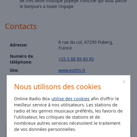
de tres belle musique popeye francine qui vous passe
Area
le bonjours a toute l'equipe
Background
Color
Contacts
Opacity
8 rue du col, 67290 Puberg,
Adresse:
France
Font
Numéro de
Size
+33 3 88 89 80 80
téléphone:
Site:
www.estfm.fr
Text
Email:
radio@estfm.fr
Edge
Nous utilisons des cookies
Facebook:
@radioestfm67
Style
Heure à Puberg
:
20:51
,
08.08.2026
Online Radio Box
utilise des cookies
afin d'offrir le
meilleur service à nos utilisateurs. Les stations de
Font
radio et les genres musicaux préférés, les favoris de
Family
l'utilisateur, les critiques de stations et de
nombreux autres services nécessitent le traitement
de vos données personnelles.
Reset