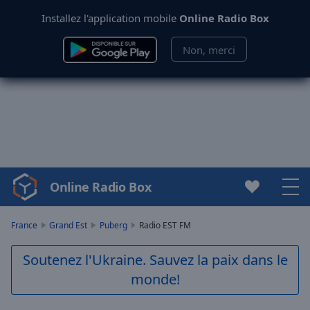
Installez l'application mobile
Online Radio Box
Non, merci
Online Radio Box
Video
Player
is
France
Grand Est
Puberg
Radio EST FM
loading.
Play
Soutenez l'Ukraine. Sauvez la paix dans le
Video
monde!
Play
Skip
Backward