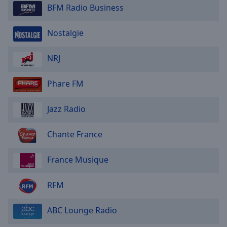
BFM Radio Business
Nostalgie
NRJ
Phare FM
Jazz Radio
Chante France
France Musique
RFM
ABC Lounge Radio