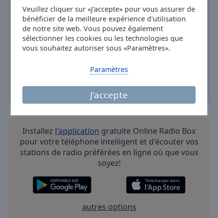
Done
Veuillez cliquer sur «J'accepte» pour vous assurer de
Close
bénéficier de la meilleure expérience d'utilisation
Modal
de notre site web. Vous pouvez également
Dialog
sélectionner les cookies ou les technologies que
End
vous souhaitez autoriser sous «Paramètres».
of
dialog
Paramètres
window.
J'accepte
Installez
l'application
gratuite Online Radio Box
pour votre téléphone intelligent et d'écouter vos
stations de radio préférées en ligne où que vous
soyez!
autres options