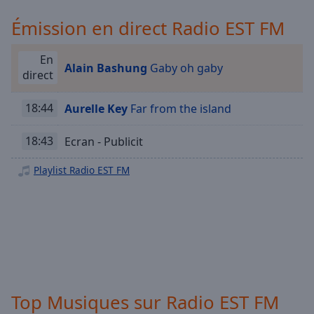
Playback
Rate
Émission en direct Radio EST FM
Chapters
En
Chapters
Alain Bashung
Gaby oh gaby
direct
Descriptions
18:44
Aurelle Key
Far from the island
descriptions
off
,
18:43
Ecran - Publicit
selected
Playlist Radio EST FM
Subtitles
subtitles
settings
,
opens
subtitles
settings
dialog
subtitles
Top Musiques sur Radio EST FM
off
,