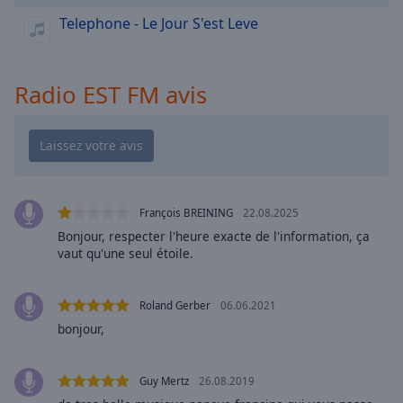
cancel
Telephone - Le Jour S'est Leve
and
close
the
window.
Radio EST FM avis
Text
Color
Opacity
François BREINING
22.08.2025
Bonjour, respecter l'heure exacte de l'information, ça
Text
vaut qu'une seul étoile.
Background
Color
Roland Gerber
06.06.2021
bonjour,
Opacity
Guy Mertz
26.08.2019
Caption