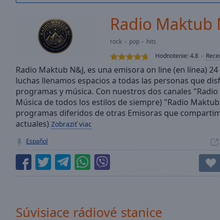
/
Duration
-:-
Radio Maktub 
Loaded
:
0.00%
rock
pop
hits
0:00
Hodnotenie:
4.8
Rece
Stream
Type
Radio Maktub N&J, es una emisora on line (en línea) 24
LIVE
luchas llenamos espacios a todas las personas que disf
Seek to
live,
programas y música. Con nuestros dos canales "Radio
currently
Música de todos los estilos de siempre) "Radio Maktub
behind
live
LIVE
programas diferidos de otras Emisoras que comparti
Remaining
actuales)
Zobraziť viac
Time
-
Español
-:-
1x
Playback
Rate
Chapters
Súvisiace rádiové stanice