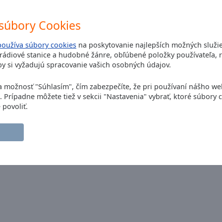
súbory Cookies
používa súbory cookies
na poskytovanie najlepších možných služi
ádiové stanice a hudobné žánre, obľúbené položky používateľa, r
y si vyžadujú spracovanie vašich osobných údajov.
na možnosť "Súhlasím", čím zabezpečíte, že pri používaní nášho w
. Prípadne môžete tiež v sekcii "Nastavenia" vybrať, ktoré súbory 
 NJ2
01.01.2020
 povoliť.
s por escucharnos. Siempre trabajando