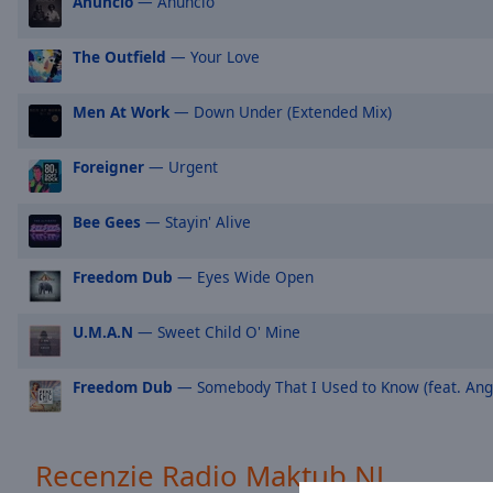
Anuncio
— Anuncio
Picture-
in-
The Outfield
— Your Love
Picture
Fullscreen
This
Men At Work
— Down Under (Extended Mix)
is
a
Foreigner
— Urgent
modal
window.
Bee Gees
— Stayin' Alive
Beginning
of
Freedom Dub
— Eyes Wide Open
dialog
window.
U.M.A.N
— Sweet Child O' Mine
Escape
will
Freedom Dub
— Somebody That I Used to Know (feat. Ang
cancel
and
close
Recenzie Radio Maktub NJ
the