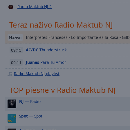
Chapters
Radio Maktub NJ 2
Descriptions
Teraz naživo Radio Maktub NJ
descriptions
off
,
selected
Interpretes Franceses - Lo Importante es la Rosa - Gil
Naživo
Subtitles
AC/DC
Thunderstruck
09:15
subtitles
Juanes
Para Tu Amor
09:11
settings
,
opens
Radio Maktub NJ playlist
subtitles
settings
TOP piesne v Radio Maktub NJ
dialog
subtitles
NJ
— Radio
off
,
selected
Spot
— Spot
Audio
Track