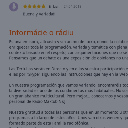
Opacity
Eli Liam
24.04.2018
Buena y Variada!!
Font
Size
Informácie o rádiu
Es una emisora, altruista y sin ánimo de lucro, donde la colabo
Text
enriquecer toda la programación, variada y temática con plena 
Edge
contexto basado en el respeto, con argumentaciones que no se m
Style
Pensamos que un debate es una exposición de opiniones no un
Las Tertulias serán en Directo y en ellas vuestra participación
ellas por "Skype" siguiendo las instrucciones que hay en la Web
Font
Family
En nuestra programación que vamos variando, encontraréis tod
la diversidad es uno de los condimentos más habituales. No so
un gran abanico multicultural. Pero mejor... conocernos y voso
Reset
personal de Radio Maktub N&J.
Done
Close
Nuestra gratitud a todas las personas que en un momento u otr
Modal
programas a lo largo de estos años. Unos van otros vienen y q
Dialog
formado parte de esta Familia radiofónica.
End