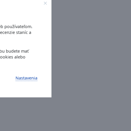
eb používateľom.
ecenzie staníc a
ebu budete mať
cookies alebo
Nastavenia