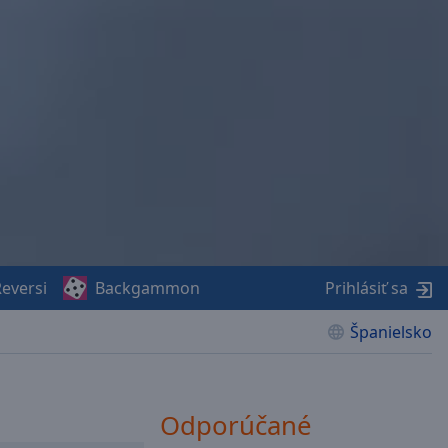
eversi
Backgammon
Prihlásiť sa
Španielsko
Odporúčané