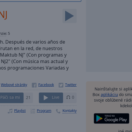
NJ
nzie
:
5
 h. Después de varios años de
rutan en la red, de nuestros
 Maktub NJ" (Con programas y
 NJ2" (Con música mas actual y
mos programaciones Variadas y
Webové stránky
Nainštalujte si apl
Box
aplikáciu
do sma
Páči sa mi
21
Live
0
svoje obľúbené rádi
kdeko
Playlist
Program
Kontakty
iné mo