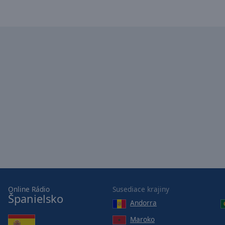
Online Rádio
Susediace krajiny
Španielsko
Andorra
Maroko