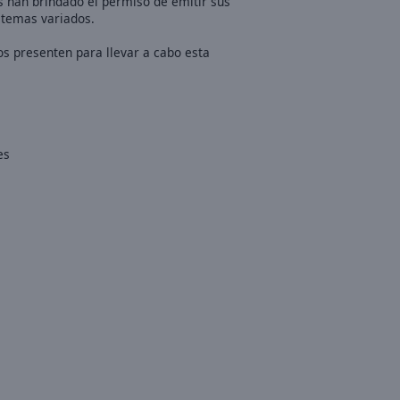
 han brindado el permiso de emitir sus
 temas variados.
os presenten para llevar a cabo esta
es