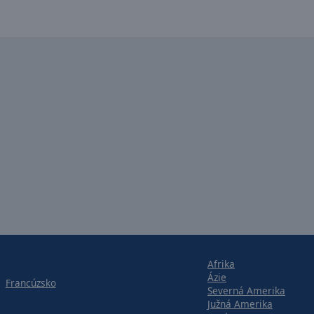
Afrika
Ázie
Francúzsko
Severná Amerika
Južná Amerika