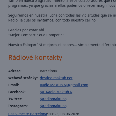
También nuestro agradecimiento, a esos colaboradores que nos
of
programas, ya que gracias a ellos podemos ofrecer magníficos
dialog
window.
Seguiremos en nuestra lucha con todas las vicisitudes que se n
Radio, la cual os invitamos, con todo nuestro cariño.
Gracias por estar ahí.
"Mejor Compartir que Competir"
Nuestro Eslogan "Ni mejores ni peores... simplemente diferent
Rádiové kontakty
Adresa:
Barcelona
Webové stránky:
destino-maktub.net
Email:
Radio.Maktub.NJ@gmail.com
Facebook:
@E.Radio.Maktub.NJ
Twitter:
@radiomaktubnj
Instagram:
@radiomaktubnj
Čas v meste Barcelona
:
11:23
,
08.06.2026