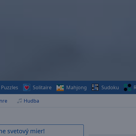
Puzzles
Solitaire
Mahjong
Sudoku
R
nre
Hudba
me svetový mier!