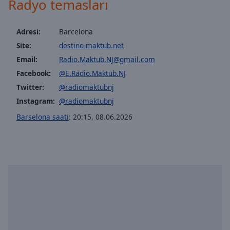
Radyo temasları
Adresi:
Barcelona
Site:
destino-maktub.net
Email:
Radio.Maktub.NJ@gmail.com
Facebook:
@E.Radio.Maktub.NJ
Twitter:
@radiomaktubnj
Instagram:
@radiomaktubnj
Barselona saati
:
20:15
,
08.06.2026