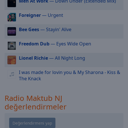
Men At Work
— Down Under (Extended Mix)
cancel
and
close
Foreigner
— Urgent
the
window.
Bee Gees
— Stayin' Alive
Text
Freedom Dub
— Eyes Wide Open
Color
Lionel Richie
— All Night Long
Opacity
I was made for lovin you & My Sharona - Kiss &
The Knack
Text
Background
Color
Radio Maktub NJ
değerlendirmeler
Opacity
Caption