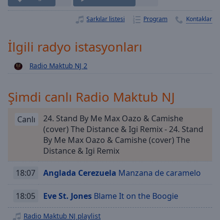
Playback
Rate
Şarkılar listesi
Program
Kontaklar
Chapters
İlgili radyo istasyonları
Chapters
Radio Maktub NJ 2
Descriptions
descriptions
Şimdi canlı Radio Maktub NJ
off
,
selected
24. Stand By Me Max Oazo & Camishe
Canlı
Subtitles
(cover) The Distance & Igi Remix - 24. Stand
By Me Max Oazo & Camishe (cover) The
subtitles
Distance & Igi Remix
settings
,
opens
18:07
Anglada Cerezuela
Manzana de caramelo
subtitles
settings
18:05
Eve St. Jones
Blame It on the Boogie
dialog
subtitles
Radio Maktub NJ playlist
off
,