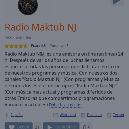
Skip
Forward
Mute
Current
Radio Maktub NJ
Time
0:00
/
rock
pop
hits
Duration
-:-
Puan:
4.8
Yorumlar
:
5
Loaded
:
Radio Maktub N&J, es una emisora on line (en línea) 24
0.00%
h. Después de varios años de luchas llenamos
Stream
espacios a todas las personas que disfrutan en la red,
Type
LIVE
de nuestros programas y música. Con nuestros dos
Seek to
live,
canales "Radio Maktub NJ" (Con programas y Música
currently
de todos los estilos de siempre) "Radio Maktub NJ2"
behind
live
(Con música mas actual y programas diferidos de
LIVE
Remaining
otras Emisoras que compartimos programaciones
Time
-
Variadas y actuales)
Daha fazla göster
-:-
Español
Web sitesi
1x
Beğen
21
Canlı Dinle
0