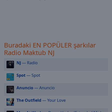
selected
Audio
Track
Picture-
in-
Picture
Fullscreen
Buradaki EN POPÜLER şarkılar
This
Radio Maktub NJ
is
a
NJ
— Radio
modal
window.
Spot
— Spot
Beginning
of
Anuncio
— Anuncio
dialog
window.
The Outfield
— Your Love
Escape
will