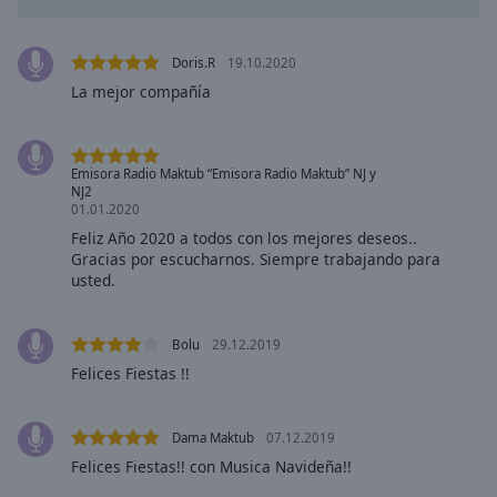
Area
Background
Color
Doris.R
19.10.2020
La mejor compañía
Opacity
Emisora Radio Maktub “Emisora Radio Maktub” NJ y
Font
NJ2
Size
01.01.2020
Feliz Año 2020 a todos con los mejores deseos..
Gracias por escucharnos. Siempre trabajando para
Text
usted.
Edge
Style
Bolu
29.12.2019
Felices Fiestas !!
Font
Family
Dama Maktub
07.12.2019
Felices Fiestas!! con Musica Navideña!!
Reset