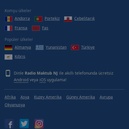
Komşu ülkeler
Andorra
Portekiz
Cebelitarık
Fransa
Fas
Popüler ülkeler
Almanya
Yunanistan
Türkiye
Kıbrıs
Dinle
Radio Maktub NJ
ile akıllı telefonunda ücretsiz
Android
veya
iOS
uygulama!
Afrika
Asya
Kuzey Amerika
Güney Amerika
Avrupa
Okyanusya