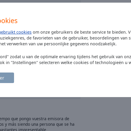
ookies
gebruikt cookies
om onze gebruikers de beste service te bieden. V
uziekgenres, de favorieten van de gebruiker, beoordelingen van s
 het verwerken van uw persoonlijke gegevens noodzakelijk.
oord" zodat u van de optimale ervaring tijdens het gebruik van on
ok in "Instellingen" selecteren welke cookies of technologieën u w
er
tiempo que pongo vuestra emisora de
os y más siendo una persona que se ha
 bastantes impresentable