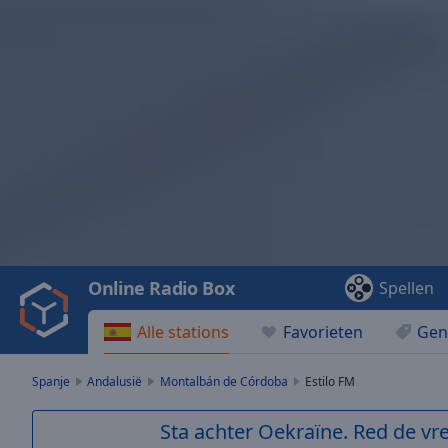
Video
Player
is
loading.
Play
Video
Online Radio Box
Spellen
Play
Skip
Alle stations
Favorieten
Gen
Backward
Skip
Forward
Spanje
Andalusië
Montalbán de Córdoba
Estilo FM
Mute
Current
Sta achter Oekraïne. Red de vre
Time
0:00