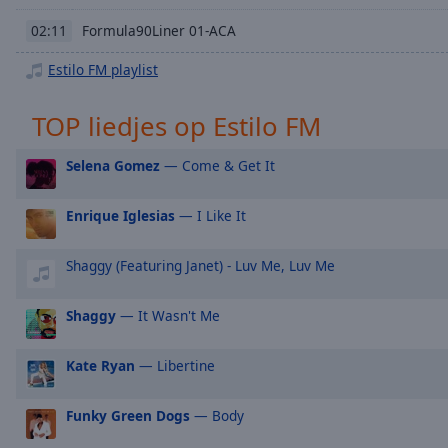
Chapters
Formula90Liner 01-ACA
02:11
Descriptions
Estilo FM playlist
descriptions
off
,
TOP liedjes op Estilo FM
selected
Subtitles
Selena Gomez
— Come & Get It
subtitles
Enrique Iglesias
— I Like It
settings
,
opens
subtitles
Shaggy (Featuring Janet) - Luv Me, Luv Me
settings
dialog
Shaggy
— It Wasn't Me
subtitles
off
,
Kate Ryan
— Libertine
selected
Funky Green Dogs
— Body
Audio
Track