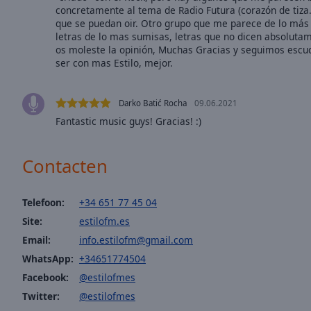
window.
concretamente al tema de Radio Futura (corazón de tiza..
que se puedan oir. Otro grupo que me parece de lo más 
Text
letras de lo mas sumisas, letras que no dicen absolut
Color
os moleste la opinión, Muchas Gracias y seguimos escuc
ser con mas Estilo, mejor.
Opacity
Darko Batić Rocha
09.06.2021
Fantastic music guys! Gracias! :)
Text
Background
Color
Contacten
Opacity
Telefoon:
+34 651 77 45 04
Site:
estilofm.es
Caption
Email:
info.estilofm@gmail.com
Area
WhatsApp:
+34651774504
Background
Facebook:
@estilofmes
Color
Twitter:
@estilofmes