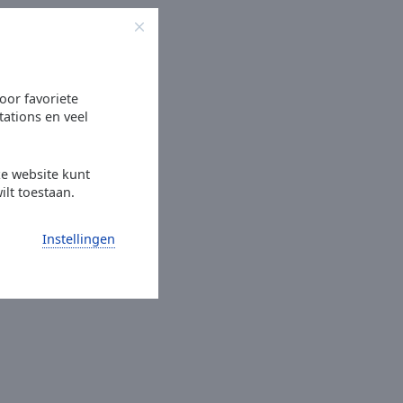
oor favoriete
tations en veel
ze website kunt
ilt toestaan.
Instellingen