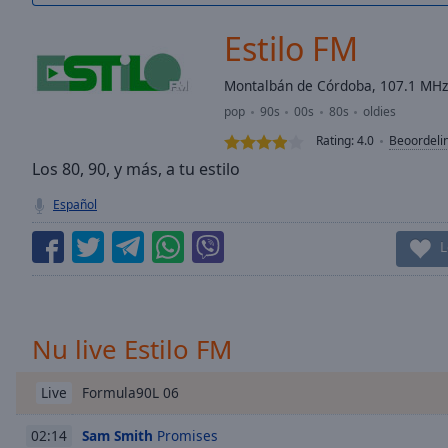
/
Duration
-:-
Estilo FM
Loaded
:
0.00%
Montalbán de Córdoba, 107.1 MH
0:00
pop
90s
00s
80s
oldies
Stream
Type
LIVE
Rating:
4.0
Beoordeli
Seek to
Los 80, 90, y más, a tu estilo
live,
currently
Español
behind
live
LIVE
Remaining
L
Time
-
-:-
1x
Nu live Estilo FM
Playback
Rate
Formula90L 06
Live
Chapters
Sam Smith
Promises
02:14