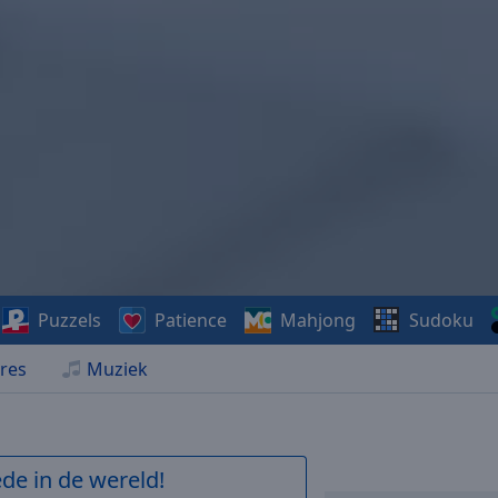
Puzzels
Patience
Mahjong
Sudoku
res
Muziek
de in de wereld!