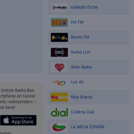
esRadio Elche
Hit FM
Boom FM
Radio LUX
Slow Radio
Los 40
s Online Radio Box
rtphone en luister
Muy Buena
iete radiozenders –
ok bent!
Cadena Dial
LA MEGA ESPAÑA
opties