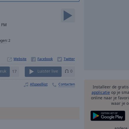
z FM
ngen
:
2
Website
euk
17
Luister live
0
Afspeellijst
Contacten
Installeer de grati
applicatie
op je sma
online naar je favor
waar je o
andere 