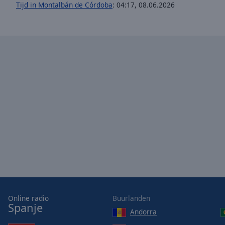
Tijd in Montalbán de Córdoba
:
04:17
,
08.06.2026
Opacity
Font
Size
Text
Edge
Style
Font
Family
Reset
Done
Close
Online radio
Buurlanden
Modal
Spanje
Andorra
Dialog
End