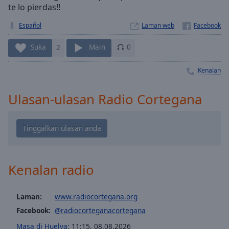
Playback
te lo pierdas!!
Rate
Español
Laman web
Chapters
Chapters
Suka
2
Main
0
Descriptions
Kenalan
descriptions
Ulasan-ulasan Radio Cortegana
off
,
selected
Subtitles
subtitles
settings
,
Kenalan radio
opens
subtitles
settings
Laman:
www.radiocortegana.org
dialog
Facebook:
@radiocorteganacortegana
subtitles
Masa di Huelva
:
11:15
,
08.08.2026
off
,