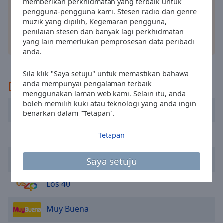
cancel
memberikan perkhidmatan yang terbaik untuk
pengguna-pengguna kami. Stesen radio dan genre
and
muzik yang dipilih, Kegemaran pengguna,
close
penilaian stesen dan banyak lagi perkhidmatan
the
pilihan lain
yang lain memerlukan pemprosesan data peribadi
window.
anda.
Text
Sila klik "Saya setuju" untuk memastikan bahawa
Color
Disyorkan
anda mempunyai pengalaman terbaik
menggunakan laman web kami. Selain itu, anda
boleh memilih kuki atau teknologi yang anda ingin
Opacity
Cadena 100 Barcelona
benarkan dalam "Tetapan".
Fresh Radio Spain
Tetapan
Text
Background
RNE Radio Nacional
Color
Saya setuju
Los 40
Opacity
Muy Buena
Caption