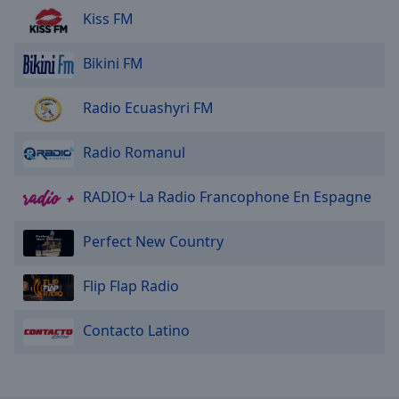
Area
Kiss FM
Background
Color
Bikini FM
Opacity
Radio Ecuashyri FM
Font
Radio Romanul
Size
RADIO+ La Radio Francophone En Espagne
Text
Perfect New Country
Edge
Style
Flip Flap Radio
Font
Contacto Latino
Family
Reset