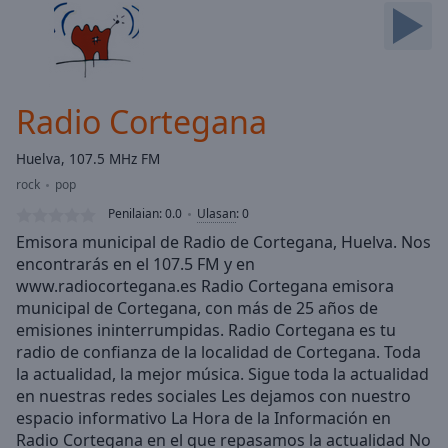
Skip
Forward
Mute
Current
Time
0:00
Radio Cortegana
/
Duration
-:-
Huelva, 107.5 MHz FM
Loaded
:
rock
pop
0.00%
Stream
Penilaian:
0.0
Ulasan
:
0
Type
LIVE
Emisora municipal de Radio de Cortegana, Huelva. Nos
Seek to
encontrarás en el 107.5 FM y en
live,
www.radiocortegana.es Radio Cortegana emisora
currently
behind
municipal de Cortegana, con más de 25 años de
live
LIVE
emisiones ininterrumpidas. Radio Cortegana es tu
Remaining
radio de confianza de la localidad de Cortegana. Toda
Time
-
la actualidad, la mejor música. Sigue toda la actualidad
-:-
en nuestras redes sociales Les dejamos con nuestro
espacio informativo La Hora de la Información en
1x
Radio Cortegana en el que repasamos la actualidad No