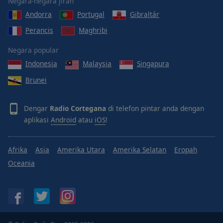
Negara-negara jiran
Andorra
Portugal
Gibraltár
Perancis
Maghribi
Negara popular
Indonesia
Malaysia
Singapura
Brunei
Dengar
Radio Cortegana
di telefon pintar anda dengan
aplikasi
Android
atau
iOS
!
Afrika
Asia
Amerika Utara
Amerika Selatan
Eropah
Oceania