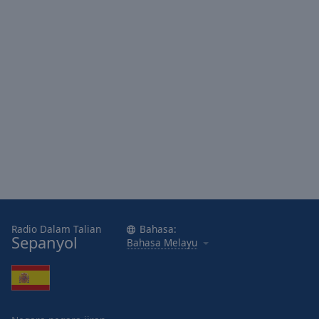
Done
Close
Modal
Dialog
End
of
dialog
window.
Radio Dalam Talian
Bahasa:
Sepanyol
Bahasa Melayu