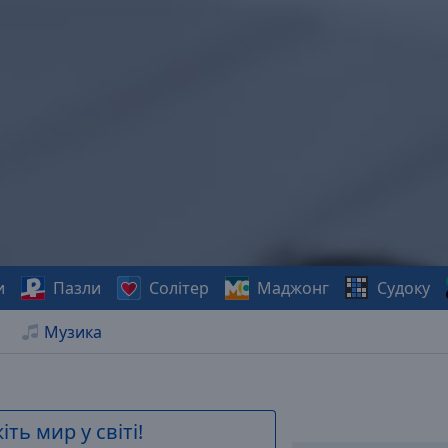
и
Пазли
Солітер
Маджонг
Судоку
Музика
ть мир у світі!