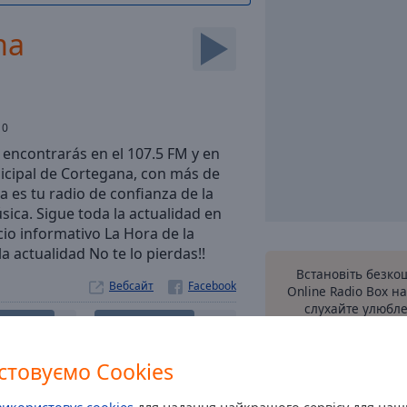
na
:
0
encontrarás en el 107.5 FM y en
cipal de Cortegana, con más de
 es tu radio de confianza de la
sica. Sigue toda la actualidad en
io informativo La Hora de la
 actualidad No te lo pierdas!!
Встановіть безк
Вебсайт
Online Radio Box н
слухайте улюбле
бається
2
Слухати
2
онлайн, де б
товуємо Cookies
Контакти
інші ва