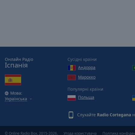
Picture-
in-
Picture
Fullscreen
This
is
a
modal
window.
Онлайн Радіо
Сусідні країни
Іспанія
Андорра
Beginning
of
Марокко
dialog
window.
Популярні країни
Мова:
Escape
Польща
Українська
will
cancel
Слухайте
Radio Cortegana
н
and
close
the
© Online Radio Box, 2015-2026.
Угода користувача
Політика конфіде