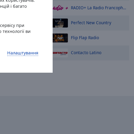
их користувачів.
нцій і багато
RADIO+ La Radio Francophone En Espagne
Perfect New Country
сервісу при
 технології ви
Flip Flap Radio
Contacto Latino
Налаштування