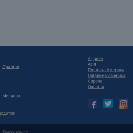
Африка
Азія
Франція
Північна Америка
Південна Америка
Європа
Океанія
Молдова
одатка!
Радіостанціям