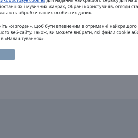
використовує cookies
для надання найкращого сервісу для наш
останціях і музичних жанрах, Обрані користувачів, огляди ста
имагають обробки ваших особистих даних.
сніть «Я згоден», щоб бути впевненим в отриманні найкращого 
го веб-сайту. Також, ви можете вибрати, які файли cookie або
 в «Налаштуваннях».