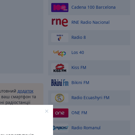
Cadena 100 Barcelona
RNE Radio Nacional
Radio 8
Los 40
Kiss FM
Bikini FM
оштовний
додаток
а ваш смартфон та
Radio Ecuashyri FM
ні радіостанції
 ви не були!
ONE FM
Radio Romanul
ріанти