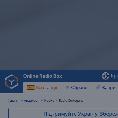
Video
Player
is
loading.
Play
Video
Online Radio Box
Ігр
Play
Skip
Всі станціі
Обране
Жанри
Backward
Skip
Forward
Іспанія
Андалусія
Huelva
Radio Cortegana
Mute
Current
Підтримуйте Україну. Збережі
Time
0:00