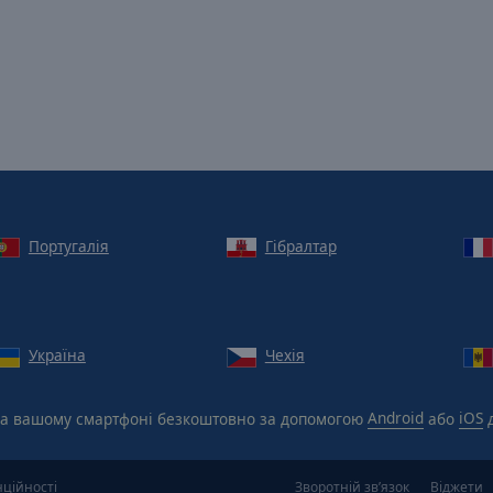
Португалія
Гібралтар
Україна
Чехія
а вашому смартфоні безкоштовно за допомогою
Android
або
iOS
д
нційності
Зворотній зв’язок
Віджети