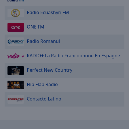
Area
Background
Radio Ecuashyri FM
Color
ONE FM
Opacity
Radio Romanul
Font
Size
RADIO+ La Radio Francophone En Espagne
Perfect New Country
Text
Edge
Flip Flap Radio
Style
Contacto Latino
Font
Family
Reset