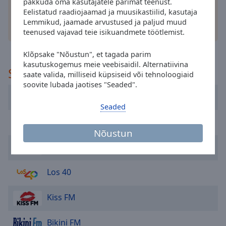
cancel
pakkuda oma kasutajatele parimat teenust.
Eelistatud raadiojaamad ja muusikastiilid, kasutaja
and
Lemmikud, jaamade arvustused ja paljud muud
close
muud valikud
teenused vajavad teie isikuandmete töötlemist.
the
window.
Klõpsake "Nõustun", et tagada parim
kasutuskogemus meie veebisaidil. Alternatiivina
Soovitatud
Text
saate valida, milliseid küpsiseid või tehnoloogiaid
Color
soovite lubada jaotises "Seaded".
Cadena 100 Barcelona
Seaded
Opacity
RNE Radio Nacional
Nõustun
Text
Radio 8
Background
Color
Los 40
Opacity
Kiss FM
Caption
Bikini FM