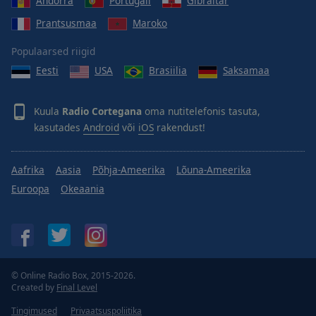
Andorra
Portugali
Gibraltar
Prantsusmaa
Maroko
Populaarsed riigid
Eesti
USA
Brasiilia
Saksamaa
Kuula
Radio Cortegana
oma nutitelefonis tasuta,
kasutades
Android
või
iOS
rakendust!
Aafrika
Aasia
Põhja-Ameerika
Lõuna-Ameerika
Euroopa
Okeaania
© Online Radio Box, 2015-2026.
Created by
Final Level
Tingimused
Privaatsuspoliitika