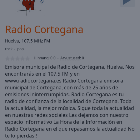
Skip
Forward
Mute
Current
Radio Cortegana
Time
0:00
/
Huelva, 107.5 MHz FM
Duration
-:-
rock
pop
Loaded
:
0.00%
Hinnang:
0.0
Arvustused
:
0
Stream
Emisora municipal de Radio de Cortegana, Huelva. Nos
Type
LIVE
encontrarás en el 107.5 FM y en
www.radiocortegana.es Radio Cortegana emisora
Seek to
live,
municipal de Cortegana, con más de 25 años de
currently
emisiones ininterrumpidas. Radio Cortegana es tu
behind
live
LIVE
radio de confianza de la localidad de Cortegana. Toda
Remaining
la actualidad, la mejor música. Sigue toda la actualidad
Time
-
en nuestras redes sociales Les dejamos con nuestro
-:-
espacio informativo La Hora de la Información en
Radio Cortegana en el que repasamos la actualidad No
1x
te lo pierdas!!