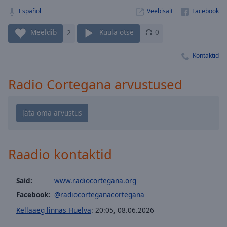
Playback
Rate
Español
Veebisait
Chapters
Meeldib
2
Kuula otse
0
Chapters
Kontaktid
Descriptions
Radio Cortegana arvustused
descriptions
off
,
selected
Subtitles
subtitles
Raadio kontaktid
settings
,
opens
subtitles
Said:
www.radiocortegana.org
settings
Facebook:
@radiocorteganacortegana
dialog
Kellaaeg linnas Huelva
:
20:05
,
08.06.2026
subtitles
off
,