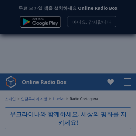
무료 모바일 앱을 설치하세요
Online Radio Box
아니요, 감사합니다
Online Radio Box
Video
Player
is
스페인
안달루시아 지방
Huelva
Radio Cortegana
loading.
Play
우크라이나와 함께하세요. 세상의 평화를 지
Video
키세요!
Play
Skip
Backward