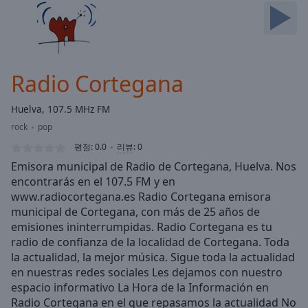
Skip
Forward
Mute
Current
Time
0:00
Radio Cortegana
/
Duration
-:-
Huelva, 107.5 MHz FM
Loaded
:
rock
pop
0.00%
Stream
평점:
0.0
리뷰
:
0
Type
LIVE
Emisora municipal de Radio de Cortegana, Huelva. Nos
Seek to
encontrarás en el 107.5 FM y en
live,
www.radiocortegana.es Radio Cortegana emisora
currently
behind
municipal de Cortegana, con más de 25 años de
live
LIVE
emisiones ininterrumpidas. Radio Cortegana es tu
Remaining
radio de confianza de la localidad de Cortegana. Toda
Time
-
la actualidad, la mejor música. Sigue toda la actualidad
-:-
en nuestras redes sociales Les dejamos con nuestro
espacio informativo La Hora de la Información en
1x
Radio Cortegana en el que repasamos la actualidad No