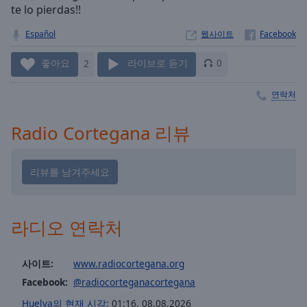
Playback
te lo pierdas!!
Rate
Español
웹사이트
Chapters
Chapters
좋아요
2
라이브로 듣기
0
Descriptions
연락처
descriptions
Radio Cortegana 리뷰
off
,
selected
Subtitles
subtitles
settings
,
라디오 연락처
opens
subtitles
settings
사이트:
www.radiocortegana.org
dialog
Facebook:
@radiocorteganacortegana
subtitles
Huelva의 현재 시각
:
01:16
,
08.08.2026
off
,