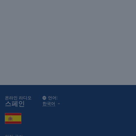
Done
Close
Modal
Dialog
End
of
dialog
window.
온라인 라디오
언어:
스페인
한국어