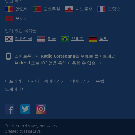
인접 국가
안도라
포르투갈
지브롤터
프랑스
모로코
인기 있는 국가들
대한민국
미국
브라질
독일
스마트폰에서
Radio Cortegana
를 무료로 들어보세요!
Android
또는
iOS
앱을 통해 이용할 수 있습니다.
아프리카
아시아
북아메리카
남아메리카
유럽
오세아니아
© Online Radio Box, 2015-2026.
Created by
Final Level