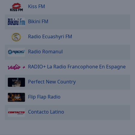
Area
Kiss FM
Background
Color
Bikini FM
Opacity
Radio Ecuashyri FM
Font
Radio Romanul
Size
RADIO+ La Radio Francophone En Espagne
Text
Perfect New Country
Edge
Style
Flip Flap Radio
Font
Contacto Latino
Family
Reset