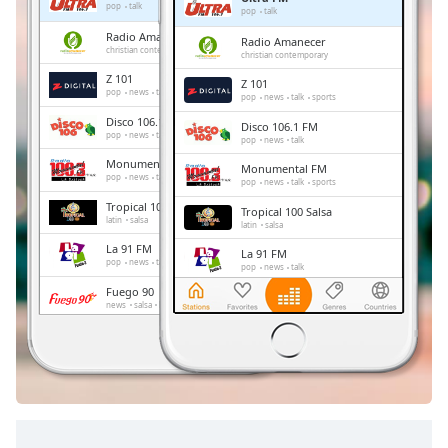
Remaining
pop
talk
pop
talk
Time
-
Radio Amanecer
Radio Amanecer
-:-
christian contemporary
christian contemporary
Z 101
Z 101
1x
pop
news
talk
sports
pop
news
talk
sports
Playback
Disco 106.1 FM
Disco 106.1 FM
Rate
pop
news
talk
pop
news
talk
Monumental FM
Chapters
Monumental FM
pop
news
talk
sports
pop
news
talk
sports
Chapters
Tropical 100 Salsa
Tropical 100 Salsa
latin
salsa
latin
salsa
Descriptions
La 91 FM
La 91 FM
pop
news
talk
pop
news
talk
descriptions
Fuego 90
Fuego 90
off
,
news
salsa
bachata
news
salsa
bachata
selected
Enamorada
Enamorada
pop
spanish
romantic
pop
spanish
romantic
Subtitles
subtitles
settings
,