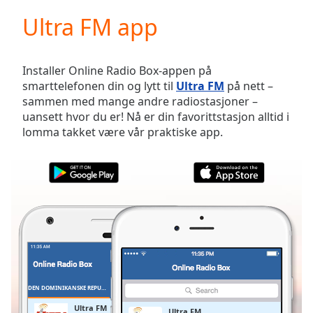
loading.
Ultra FM app
Play
Video
Play
Skip
Installer Online Radio Box-appen på
Backward
smarttelefonen din og lytt til
Ultra FM
på nett –
Skip
sammen med mange andre radiostasjoner –
Forward
uansett hvor du er! Nå er din favorittstasjon alltid i
Mute
lomma takket være vår praktiske app.
Current
Time
0:00
/
Duration
-:-
Loaded
:
0.00%
Stream
Type
LIVE
Seek to
live,
currently
DEN DOMINIKANSKE REPUBLIKKEN
FAVORITTER
behind
live
LIVE
Ultra FM
Ultra FM