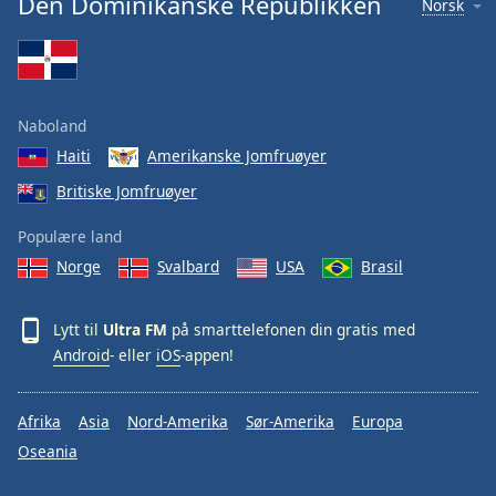
Den Dominikanske Republikken
Norsk
Font
Family
Reset
Naboland
Done
Haiti
Amerikanske Jomfruøyer
Close
Modal
Britiske Jomfruøyer
Dialog
End
Populære land
of
dialog
Norge
Svalbard
USA
Brasil
window.
Lytt til
Ultra FM
på smarttelefonen din gratis med
Android
- eller
iOS
-appen!
Afrika
Asia
Nord-Amerika
Sør-Amerika
Europa
Oseania