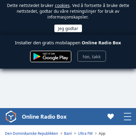
Dette nettstedet bruker
cookies
. Ved å fortsette å bruke dette
nettstedet, godtar du våre retningslinjer for bruk av
informasjonskapsler.
Installer den gratis mobilappen
Online Radio Box
Nei, takk
Online Radio Box
Video
Player
is
Den Dominikanske Republikken
Baní
Ultra FM
App