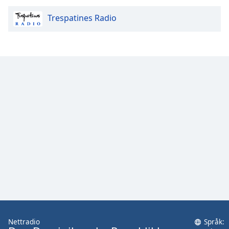
Trespatines Radio
Opacity
Caption
Area
Background
Color
Opacity
Font
Size
Text
Edge
Style
Nettradio
Språk: