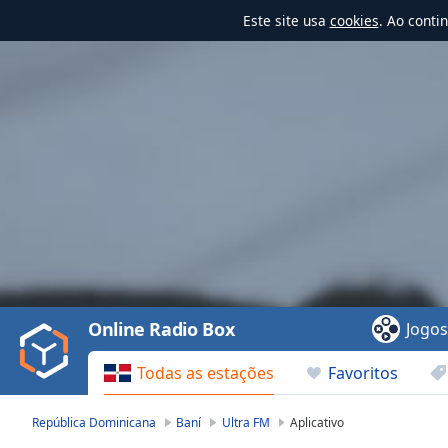
Este site usa
cookies
. Ao conti
Video
Player
is
loading.
Play
Video
Online Radio Box
Jogo
Play
Skip
Todas as estações
Favoritos
Backward
Skip
Forward
República Dominicana
Baní
Ultra FM
Aplicativo
Mute