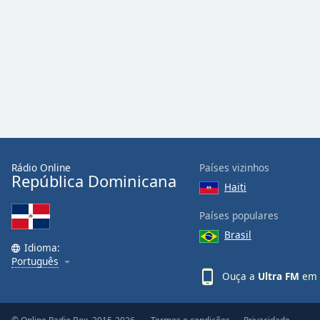
Audio
Track
Picture-
in-
Picture
Fullscreen
This
is
a
modal
window.
Rádio Online
Países vizinhos
República Dominicana
Haiti
Beginning
of
Países populares
dialog
Brasil
window.
Idioma:
Escape
Português
will
Ouça a
Ultra FM
em s
cancel
and
close