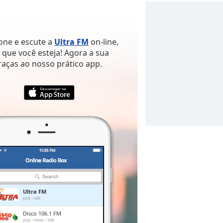
hone e escute a
Ultra FM
on-line,
que você esteja! Agora a sua
raças ao nosso prático app.
Ultra FM
pop
talk
Disco 106.1 FM
pop
news
talk