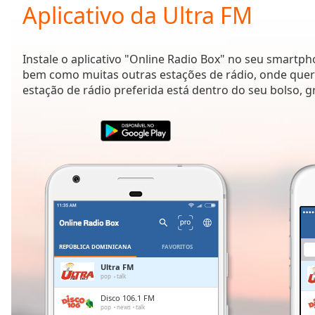
Current
Aplicativo da Ultra FM
Time
0:00
/
Duration
-:-
Instale o aplicativo "Online Radio Box" no seu smartp
Loaded
:
bem como muitas outras estações de rádio, onde quer 
0.00%
estação de rádio preferida está dentro do seu bolso, g
0:00
Stream
Type
LIVE
Seek to
live,
currently
behind
live
LIVE
Remaining
Time
-
-:-
REPÚBLICA DOMINICANA
FAVORITOS
1x
Ultra FM
pop
talk
Playback
Rate
Disco 106.1 FM
pop
news
talk