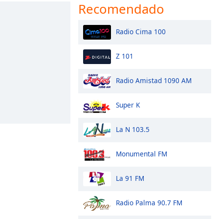
Recomendado
Radio Cima 100
Z 101
Radio Amistad 1090 AM
Super K
La N 103.5
Monumental FM
La 91 FM
Radio Palma 90.7 FM