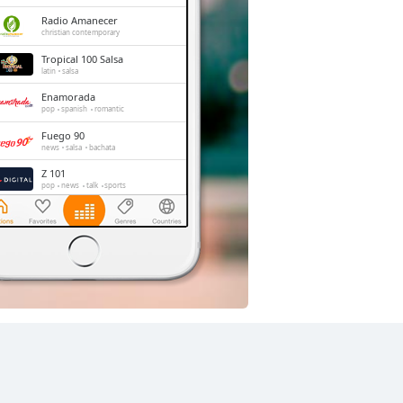
Radio Amanecer
christian contemporary
Tropical 100 Salsa
latin
salsa
Enamorada
pop
spanish
romantic
Fuego 90
news
salsa
bachata
Z 101
pop
news
talk
sports
La 91 FM
pop
news
talk
Íntima FM Santiago
adult contemporary
bolero
balada