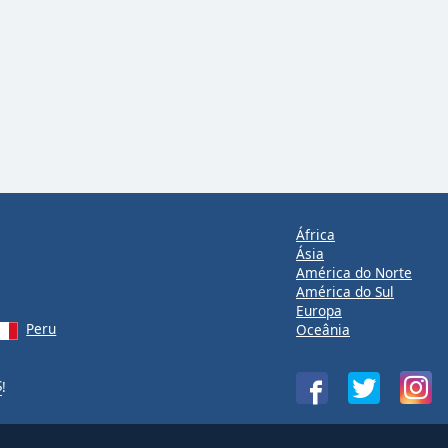
África
Ásia
América do Norte
América do Sul
Europa
Peru
Oceânia
S
!