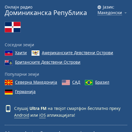
Онлајн радио
Јазик:
Font
Доминиканска Република
Македонски
Family
Reset
Done
Соседни земји
Close
Modal
Хаити
Американските Девствени Острови
Dialog
Британските Девствени Острови
End
of
Популарни земји
dialog
window.
Северна Македонија
САД
Бразил
Германија
Слушај
Ultra FM
на твојот смартфон бесплатно преку
Android
или
iOS
апликацијата!