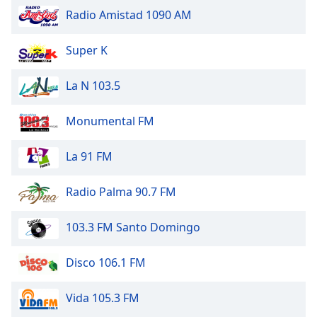
Beginning
Radio Amistad 1090 AM
of
dialog
window.
Super K
Escape
will
La N 103.5
cancel
and
Monumental FM
close
the
La 91 FM
window.
Text
Radio Palma 90.7 FM
Color
103.3 FM Santo Domingo
Opacity
Disco 106.1 FM
Text
Vida 105.3 FM
Background