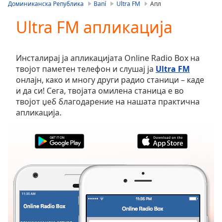
is
Доминиканска Република
Baní
Ultra FM
Апл
loading.
Ultra FM апликација
Play
Video
Play
Skip
Инсталирај ја апликацијата Online Radio Box на
Backward
твојот паметен телефон и слушај ја
Ultra FM
Skip
онлајн, како и многу други радио станици – каде
Forward
и да си! Сега, твојата омилена станица е во
Mute
твојот џеб благодарение на нашата практична
Current
апликација.
Time
0:00
/
Duration
-:-
Loaded
:
0.00%
Stream
Type
LIVE
Seek to
live,
currently
behind
live
LIVE