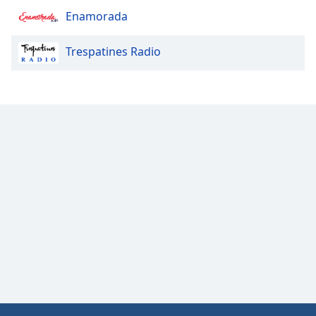
Color
Enamorada
Opacity
Trespatines Radio
Caption
Area
Background
Color
Opacity
Font
Size
Text
Edge
Style