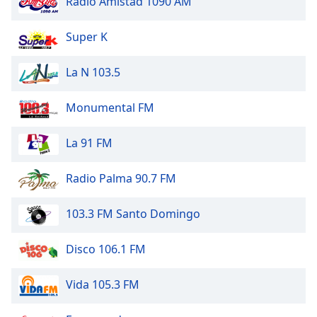
Radio Amistad 1090 AM
of
dialog
window.
Super K
Escape
will
La N 103.5
cancel
and
Monumental FM
close
the
La 91 FM
window.
Text
Radio Palma 90.7 FM
Color
103.3 FM Santo Domingo
Opacity
Disco 106.1 FM
Text
Vida 105.3 FM
Background
Color