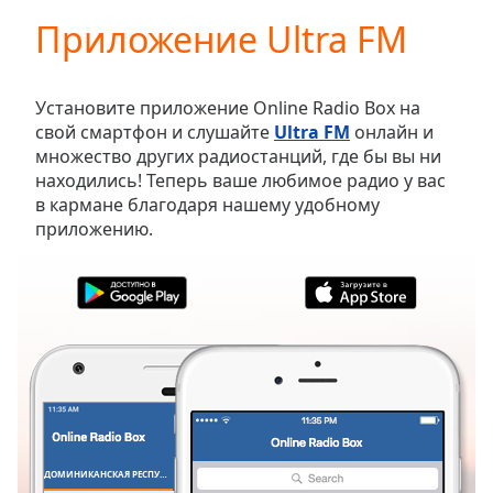
loading.
Приложение Ultra FM
Play
Video
Play
Skip
Установите приложение Online Radio Box на
Backward
свой смартфон и слушайте
Ultra FM
онлайн и
Skip
множество других радиостанций, где бы вы ни
Forward
находились! Теперь ваше любимое радио у вас
Mute
в кармане благодаря нашему удобному
Current
приложению.
Time
0:00
/
Duration
-:-
Loaded
:
0.00%
Stream
Type
LIVE
Seek to
live,
currently
behind
live
LIVE
ДОМИНИКАНСКАЯ РЕСПУБЛИКА
ИЗБРАННОЕ