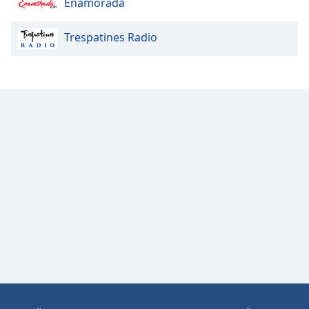
Enamorada
Opacity
Trespatines Radio
Caption
Area
Background
Color
Opacity
Font
Size
Text
Edge
Style