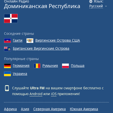
Онлайн Радио
Язык:
Font
Доминиканская Республика
Русский
Family
Reset
Done
Соседние страны
Close
Modal
Гаити
Виргинские Острова США
Dialog
Британские Виргинские Острова
End
of
Популярные страны
dialog
window.
Германия
Румыния
Польша
Украина
Слушайте
Ultra FM
на вашем смартфоне бесплатно с
помощью
Android
или
iOS
приложения!
Африка
Азия
Северная Америка
Южная Америка