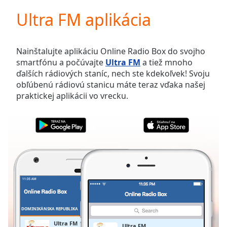
loading.
Ultra FM aplikácia
Play
Video
Play
Skip
Nainštalujte aplikáciu Online Radio Box do svojho
Backward
smartfónu a počúvajte
Ultra FM
a tiež mnoho
Skip
ďalších rádiových staníc, nech ste kdekoľvek! Svoju
Forward
obľúbenú rádiovú stanicu máte teraz vďaka našej
Mute
praktickej aplikácii vo vrecku.
Current
Time
0:00
/
Duration
-:-
Loaded
:
0.00%
Stream
Type
LIVE
Seek to
live,
currently
DOMINIKÁNSKA REPUBLIKA
OBĽÚBENÉ
behind
live
LIVE
Ultra FM
Ultra FM