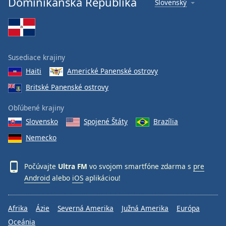
Dominikánska Republika
Slovenský
Font
Family
Reset
Susediace krajiny
Done
Haiti
Americké Panenské ostrovy
Close
Modal
Britské Panenské ostrovy
Dialog
End
Obľúbené krajiny
of
dialog
Slovensko
Spojené Štáty
Brazília
window.
Nemecko
Počúvajte
Ultra FM
vo svojom smartfóne zdarma s
pre
Android
alebo
iOS
aplikáciou!
Afrika
Ázie
Severná Amerika
Južná Amerika
Európa
Oceánia