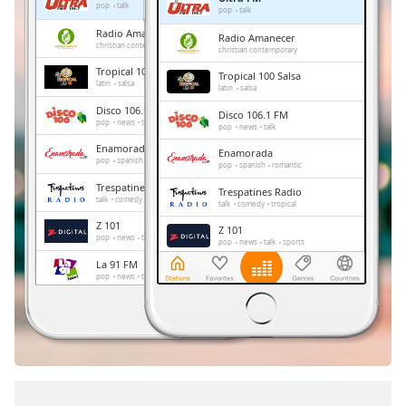
Remaining
pop
talk
pop
talk
Time
-
Radio Amanecer
Radio Amanecer
-:-
christian contemporary
christian contemporary
Tropical 100 Salsa
Tropical 100 Salsa
1x
latin
salsa
latin
salsa
Playback
Disco 106.1 FM
Disco 106.1 FM
Rate
pop
news
talk
pop
news
talk
Enamorada
Chapters
Enamorada
pop
spanish
romantic
pop
spanish
romantic
Chapters
Trespatines Radio
Trespatines Radio
talk
comedy
tropical
talk
comedy
tropical
Descriptions
Z 101
Z 101
pop
news
talk
sports
pop
news
talk
sports
descriptions
La 91 FM
La 91 FM
off
,
pop
news
talk
pop
news
talk
selected
Fuego 90
Fuego 90
news
salsa
bachata
news
salsa
bachata
Subtitles
subtitles
settings
,