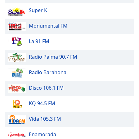
of
dialog
Super K
window.
Escape
Monumental FM
will
cancel
La 91 FM
and
close
Radio Palma 90.7 FM
the
window.
Radio Barahona
Text
Color
Disco 106.1 FM
Opacity
KQ 94.5 FM
Vida 105.3 FM
Text
Background
Enamorada
Color