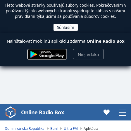
Tieto webové stránky používajú súbory
cookies
. Pokračovaním v
používaní týchto webových stránok vyjadrujete súhlas s našimi
pravidlami týkajúcimi sa používania súborov cookies.
Nainštalovať mobilnú aplikáciu zdarma
Online Radio Box
Nie, vďaka
Online Radio Box
Video
Player
is
Dominikánska Republika
Baní
Ultra FM
Aplikácia