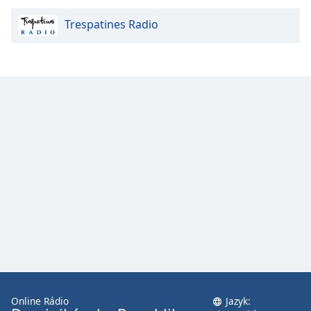
Trespatines Radio
Opacity
Caption
Area
Background
Color
Opacity
Font
Size
Text
Edge
Style
Online Rádio
Jazyk: