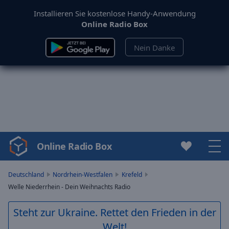
Installieren Sie kostenlose Handy-Anwendung
Online Radio Box
Nein Danke
Online Radio Box
Video
Player
is
Deutschland
Nordrhein-Westfalen
Krefeld
loading.
Welle Niederrhein - Dein Weihnachts Radio
Play
Video
Steht zur Ukraine. Rettet den Frieden in der
Play
Welt!
Skip