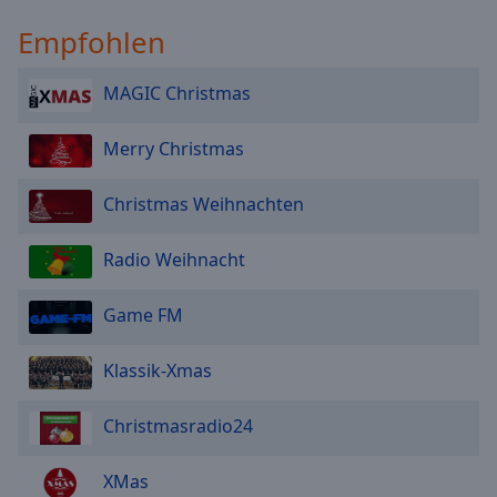
Empfohlen
MAGIC Christmas
Merry Christmas
Christmas Weihnachten
Radio Weihnacht
Game FM
Klassik-Xmas
Christmasradio24
XMas