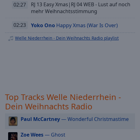
off
,
RJ 13 Easy Xmas|RJ 04 WEB - Lust auf noch
02:27
Welle Niederrhein - Dein Karneval
selected
mehr Weihnachtsstimmung
Welle Niederrhein - Dein Oldie
Audio
02:23
Yoko Ono
Happy Xmas (War Is Over)
Welle Niederrhein - Dein Rock Classic
Track
Welle Niederrhein - Dein Hip Hop
Welle Niederrhein - Dein Weihnachts Radio playlist
Picture-
Welle Niederrhein - Dein New Country
in-
Picture
Welle Niederrhein - Dein Singer Songwriter
Fullscreen
This
Welle Niederrhein - Dein Dance
is
Welle Niederrhein - Dein Sommer
a
modal
window.
Top Tracks Welle Niederrhein -
Dein Weihnachts Radio
Beginning
of
dialog
Paul McCartney
— Wonderful Christmastime
window.
Escape
Zoe Wees
— Ghost
will