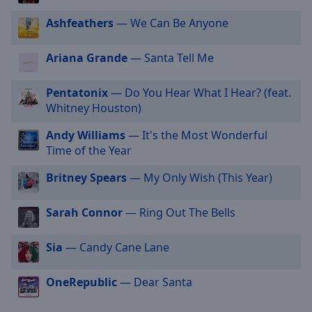
cancel
Ashfeathers
— We Can Be Anyone
and
close
Ariana Grande
— Santa Tell Me
the
window.
Pentatonix
— Do You Hear What I Hear? (feat.
Text
Whitney Houston)
Color
Andy Williams
— It's the Most Wonderful
Time of the Year
Opacity
Britney Spears
— My Only Wish (This Year)
Text
Sarah Connor
— Ring Out The Bells
Background
Color
Sia
— Candy Cane Lane
Opacity
OneRepublic
— Dear Santa