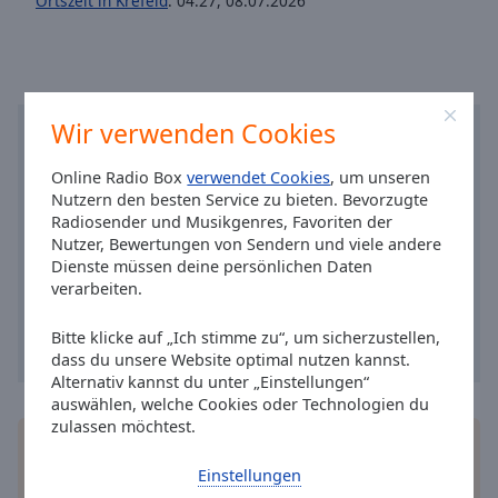
Ortszeit in Krefeld
:
04:27
,
08.07.2026
Reset
Done
Close
Modal
Dialog
End
Wir verwenden Cookies
of
dialog
Online Radio Box
verwendet Cookies
, um unseren
window.
Nutzern den besten Service zu bieten. Bevorzugte
Radiosender und Musikgenres, Favoriten der
Nutzer, Bewertungen von Sendern und viele andere
Dienste müssen deine persönlichen Daten
verarbeiten.
Bitte klicke auf „Ich stimme zu“, um sicherzustellen,
dass du unsere Website optimal nutzen kannst.
Alternativ kannst du unter „Einstellungen“
auswählen, welche Cookies oder Technologien du
zulassen möchtest.
Installieren Sie gratis
Gratisapp
auf Ihrem
Smartphone die Online Radio Box-App und hören
Einstellungen
Sie Ihr Lieblingsradio online an, wo Sie immer