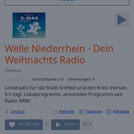
Backward
Skip
Forward
Mute
Current
Time
0:00
/
Welle Niederrhein - Dein
Duration
-:-
Loaded
:
Weihnachts Radio
0.00%
Stream
christmas
Type
LIVE
Einschaltquote:
0.0
Bewertungen
:
0
Seek to
live,
Lokalradio für die Stadt Krefeld und den Kreis Viersen.
currently
6 h tägl. Lokalprogramm, ansonsten Programm von
behind
live
LIVE
Radio NRW.
Remaining
Time
Deutsch
-
Webseite
-:-
Gefällt mir
3
Hören
0
1x