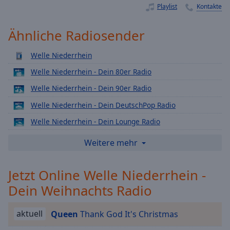
Playlist
Kontakte
Playback
Rate
Ähnliche Radiosender
Chapters
Chapters
Welle Niederrhein
Welle Niederrhein - Dein 80er Radio
Descriptions
Welle Niederrhein - Dein 90er Radio
descriptions
Welle Niederrhein - Dein DeutschPop Radio
off
,
selected
Welle Niederrhein - Dein Lounge Radio
Welle Niederrhein - Dein Love Radio
Subtitles
Weitere mehr
Welle Niederrhein - Dein Rock Radio
subtitles
settings
,
Jetzt Online Welle Niederrhein -
Welle Niederrhein - Dein Schlager Radio
opens
Dein Weihnachts Radio
Welle Niederrhein - Dein Top40 Radio
subtitles
settings
Welle Niederrhein - Dein Urban Radio
dialog
aktuell
Queen
Thank God It's Christmas
Welle Niederrhein - Dein 2000er
subtitles