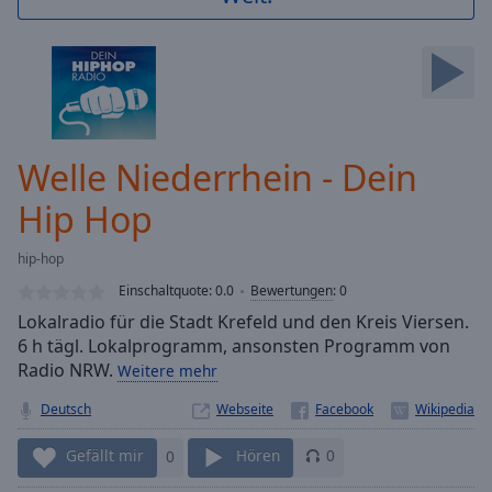
Backward
Skip
Forward
Mute
Current
Time
0:00
/
Welle Niederrhein - Dein
Duration
-:-
Loaded
:
Hip Hop
0.00%
Stream
hip-hop
Type
LIVE
Einschaltquote:
0.0
Bewertungen
:
0
Seek to
live,
Lokalradio für die Stadt Krefeld und den Kreis Viersen.
currently
6 h tägl. Lokalprogramm, ansonsten Programm von
behind
live
LIVE
Radio NRW.
Weitere mehr
Remaining
Time
Deutsch
-
Webseite
-:-
Gefällt mir
0
Hören
0
1x