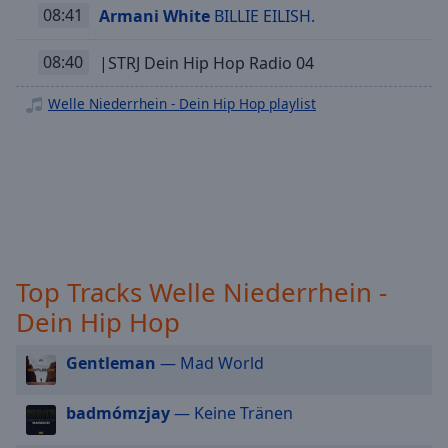
off
,
08:41
Armani White
BILLIE EILISH.
Welle Niederrhein - Dein 2000er
selected
Welle Niederrhein - Dein Karneval
08:40
|STRJ Dein Hip Hop Radio 04
Audio
Welle Niederrhein - Dein Oldie
Track
Welle Niederrhein - Dein Hip Hop playlist
Welle Niederrhein - Dein Rock Classic
Picture-
Welle Niederrhein - Dein New Country
in-
Picture
Welle Niederrhein - Dein Singer Songwriter
Fullscreen
This
Welle Niederrhein - Dein Dance
is
Welle Niederrhein - Dein Sommer
a
modal
Top Tracks Welle Niederrhein -
window.
Dein Hip Hop
Beginning
of
Gentleman
— Mad World
dialog
window.
badmómzjay
— Keine Tränen
Escape
will