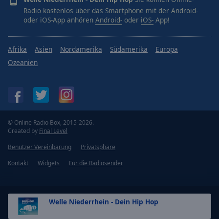
Radio kostenlos über das Smartphone mit der Android-
oder iOS-App anhören
Android-
oder
iOS-
App!
Afrika
Asien
Nordamerika
Südamerika
Europa
Ozeanien
© Online Radio Box, 2015-2026.
Created by
Final Level
Benutzer Vereinbarung
Privatsphäre
Kontakt
Widgets
Für die Radiosender
Welle Niederrhein - Dein Hip Hop