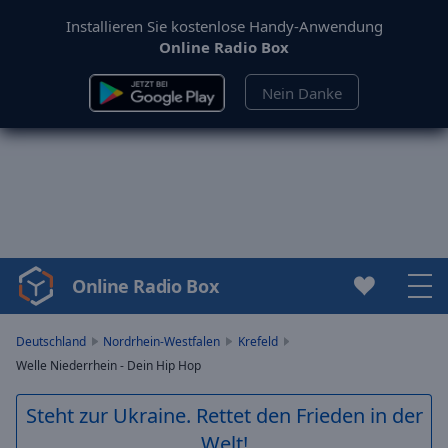
Installieren Sie kostenlose Handy-Anwendung
Online Radio Box
Nein Danke
Online Radio Box
Video
Player
is
Deutschland
Nordrhein-Westfalen
Krefeld
loading.
Welle Niederrhein - Dein Hip Hop
Play
Video
Steht zur Ukraine. Rettet den Frieden in der
Play
Welt!
Skip