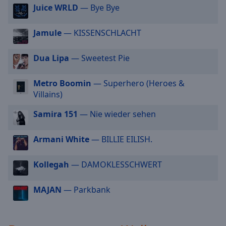
Juice WRLD
— Bye Bye
cancel
and
close
Jamule
— KISSENSCHLACHT
the
window.
Dua Lipa
— Sweetest Pie
Text
Metro Boomin
— Superhero (Heroes &
Color
Villains)
Samira 151
— Nie wieder sehen
Opacity
Armani White
— BILLIE EILISH.
Text
Background
Kollegah
— DAMOKLESSCHWERT
Color
MAJAN
— Parkbank
Opacity