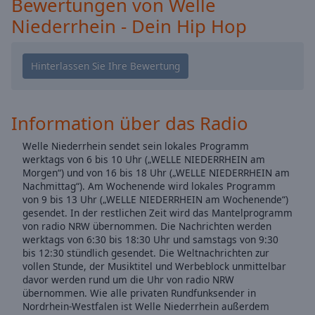
Bewertungen von Welle
Caption
Area
Niederrhein - Dein Hip Hop
Background
Color
Opacity
Information über das Radio
Font
Size
Welle Niederrhein sendet sein lokales Programm
werktags von 6 bis 10 Uhr („WELLE NIEDERRHEIN am
Morgen“) und von 16 bis 18 Uhr („WELLE NIEDERRHEIN am
Nachmittag“). Am Wochenende wird lokales Programm
Text
von 9 bis 13 Uhr („WELLE NIEDERRHEIN am Wochenende“)
Edge
gesendet. In der restlichen Zeit wird das Mantelprogramm
Style
von radio NRW übernommen. Die Nachrichten werden
werktags von 6:30 bis 18:30 Uhr und samstags von 9:30
bis 12:30 stündlich gesendet. Die Weltnachrichten zur
Font
vollen Stunde, der Musiktitel und Werbeblock unmittelbar
Family
davor werden rund um die Uhr von radio NRW
übernommen. Wie alle privaten Rundfunksender in
Nordrhein-Westfalen ist Welle Niederrhein außerdem