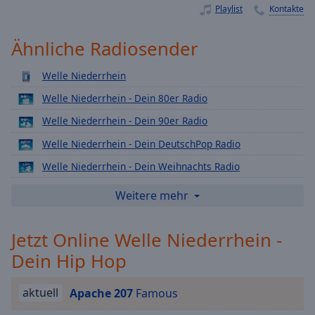
Playlist
Kontakte
Playback
Rate
Ähnliche Radiosender
Chapters
Chapters
Welle Niederrhein
Welle Niederrhein - Dein 80er Radio
Descriptions
Welle Niederrhein - Dein 90er Radio
descriptions
Welle Niederrhein - Dein DeutschPop Radio
off
,
selected
Welle Niederrhein - Dein Weihnachts Radio
Welle Niederrhein - Dein Lounge Radio
Subtitles
Weitere mehr
Welle Niederrhein - Dein Love Radio
subtitles
settings
,
Jetzt Online Welle Niederrhein -
Welle Niederrhein - Dein Rock Radio
opens
Dein Hip Hop
Welle Niederrhein - Dein Schlager Radio
subtitles
settings
Welle Niederrhein - Dein Top40 Radio
dialog
aktuell
Apache 207
Famous
Welle Niederrhein - Dein Urban Radio
subtitles