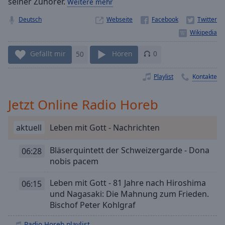
seiner Zuhörer.
Weitere mehr
Playback
Rate
Deutsch
Webseite
Chapters
Chapters
Gefällt mir
50
Hören
0
Descriptions
Playlist
Kontakte
descriptions
Jetzt Online Radio Horeb
off
,
selected
aktuell
Leben mit Gott - Nachrichten
Subtitles
Bläserquintett der Schweizergarde - Dona
06:28
subtitles
nobis pacem
settings
,
opens
Leben mit Gott - 81 Jahre nach Hiroshima
06:15
subtitles
und Nagasaki: Die Mahnung zum Frieden.
settings
Bischof Peter Kohlgraf
dialog
subtitles
Radio Horeb playlist