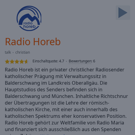
Backward
Skip
Forward
Mute
Current
Time
0:00
Radio Horeb
/
Duration
-:-
talk
christian
Loaded
:
0.00%
Einschaltquote:
4.7
Bewertungen
:
6
Stream
Radio Horeb ist ein privater christlicher Radiosender
Type
LIVE
katholischer Prägung mit Verwaltungssitz in
Seek to
Balderschwang im Landkreis Oberallgäu. Die
live,
Hauptstudios des Senders befinden sich in
currently
Balderschwang und München. Inhaltliche Richtschnur
behind
live
LIVE
der Übertragungen ist die Lehre der römisch-
Remaining
katholischen Kirche, mit einer auch innerhalb des
Time
-
katholischen Spektrums eher konservativen Position.
-:-
Radio Horeb gehört zur Weltfamilie von Radio Maria
und finanziert sich ausschließlich aus den Spenden
1x