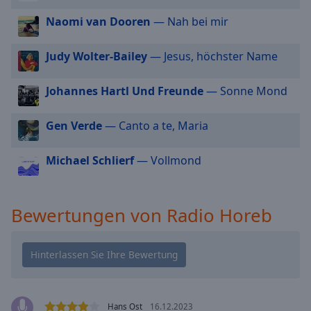
cancel
Naomi van Dooren
— Nah bei mir
and
close
Judy Wolter-Bailey
— Jesus, höchster Name
the
window.
Johannes Hartl Und Freunde
— Sonne Mond
Text
Color
Gen Verde
— Canto a te, Maria
Michael Schlierf
— Vollmond
Opacity
Text
Bewertungen von Radio Horeb
Background
Color
Opacity
Hans Ost
16.12.2023