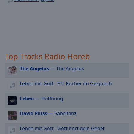
off
,
selected
Audio
Track
Picture-
in-
Picture
Top Tracks Radio Horeb
Fullscreen
This
is
The Angelus
— The Angelus
a
modal
Leben mit Gott - Pfr. Kocher im Gespräch
window.
Leben
— Hoffnung
Beginning
of
David Plüss
— Säbeltanz
dialog
window.
Escape
Leben mit Gott - Gott hört dein Gebet
will