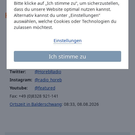
liturgisches Grundgerüst.
Bitte klicke auf „Ich stimme zu“, um sicherzustellen,
dass du unsere Website optimal nutzen kannst.
Kontakte
Alternativ kannst du unter „Einstellungen“
auswählen, welche Cookies oder Technologien du
zulassen möchtest.
Adresse:
Dorf 6, 87538 Balderschwang, Germany
Telefon:
+49 8328 921110
Einstellungen
Website:
www.horeb.org
Ich stimme zu
Email:
info@horeb.org
Facebook:
@radiohoreb
Twitter:
@HorebRadio
Instagram:
@radio_horeb
Youtube:
@featured
Fax: +49 (0)8328 921-141
Ortszeit in Balderschwang
:
08:33
,
08.08.2026