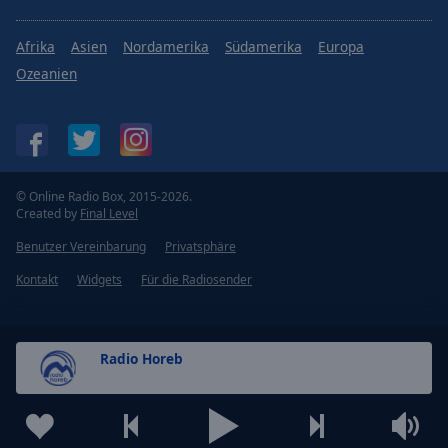
Afrika
Asien
Nordamerika
Südamerika
Europa
Ozeanien
© Online Radio Box, 2015-2026.
Created by
Final Level
Benutzer Vereinbarung
Privatsphäre
Kontakt
Widgets
Für die Radiosender
Radio Horeb