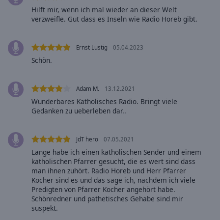
Caption
Hilft mir, wenn ich mal wieder an dieser Welt
Area
verzweifle. Gut dass es Inseln wie Radio Horeb gibt.
Background
Color
Ernst Lustig
05.04.2023
Schön.
Opacity
Adam M.
13.12.2021
Font
Wunderbares Katholisches Radio. Bringt viele
Size
Gedanken zu ueberleben dar..
Text
JdT hero
07.05.2021
Edge
Style
Lange habe ich einen katholischen Sender und einem
katholischen Pfarrer gesucht, die es wert sind dass
man ihnen zuhört. Radio Horeb und Herr Pfarrer
Kocher sind es und das sage ich, nachdem ich viele
Font
Predigten von Pfarrer Kocher angehört habe.
Family
Schönredner und pathetisches Gehabe sind mir
suspekt.