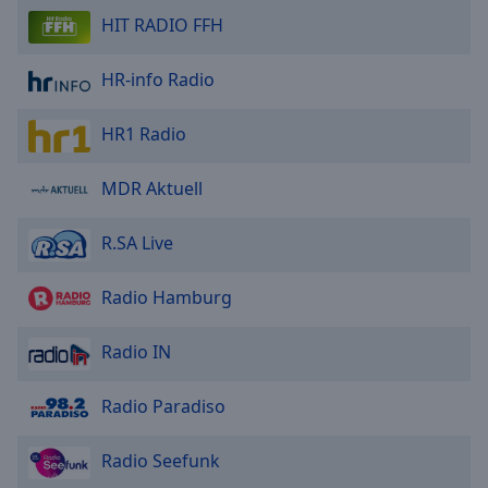
Caption
HIT RADIO FFH
Area
Background
Color
HR-info Radio
HR1 Radio
Opacity
MDR Aktuell
Font
Size
R.SA Live
Text
Radio Hamburg
Edge
Style
Radio IN
Font
Radio Paradiso
Family
Radio Seefunk