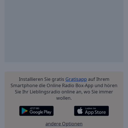
off
,
selected
Audio
Track
Picture-
in-
Picture
Fullscreen
This
is
a
modal
Installieren Sie gratis
Gratisapp
auf Ihrem
window.
Smartphone die Online Radio Box-App und hören
Sie Ihr Lieblingsradio online an, wo Sie immer
Beginning
wollen.
of
dialog
window.
Escape
andere Optionen
will