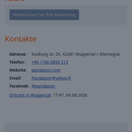
Playback
Rate
Chapters
Chapters
Kontakte
Descriptions
Adresse:
Siedlung str 29, 42281 Wuppertal / Allemagne
descriptions
off
,
Telefon:
+49 1766 0890 513
selected
Website:
paindusoir.com
Email:
Paindusoir@yahoo.fr
Subtitles
Facebook:
@paindusoir
subtitles
Ortszeit in Wuppertal
:
17:47
,
08.08.2026
settings
,
opens
subtitles
settings
dialog
subtitles