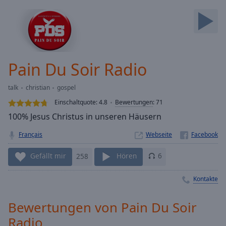
Backward
Skip
Forward
Mute
Current
Time
0:00
Pain Du Soir Radio
/
Duration
-:-
talk
christian
gospel
Loaded
:
0.00%
Einschaltquote:
4.8
Bewertungen
:
71
Stream
100% Jesus Christus in unseren Häusern
Type
LIVE
Français
Webseite
Seek to
live,
currently
Gefällt mir
258
Hören
6
behind
live
LIVE
Remaining
Kontakte
Time
-
-:-
Bewertungen von Pain Du Soir
Radio
1x