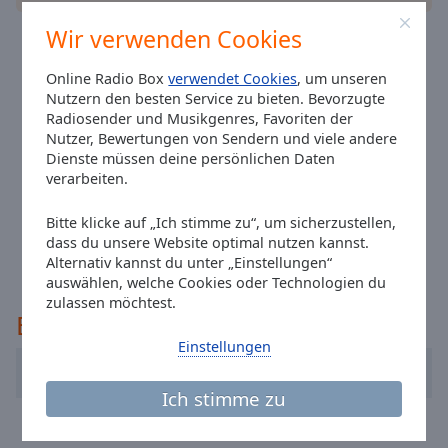
cancel
Wir verwenden Cookies
and
close
Online Radio Box
verwendet Cookies
, um unseren
the
Nutzern den besten Service zu bieten. Bevorzugte
window.
Radiosender und Musikgenres, Favoriten der
Nutzer, Bewertungen von Sendern und viele andere
Text
Dienste müssen deine persönlichen Daten
Color
verarbeiten.
Bitte klicke auf „Ich stimme zu“, um sicherzustellen,
Opacity
dass du unsere Website optimal nutzen kannst.
Alternativ kannst du unter „Einstellungen“
auswählen, welche Cookies oder Technologien du
Text
zulassen möchtest.
Background
Empfohlen
Color
Einstellungen
Antenne Bayern
Opacity
Ich stimme zu
Energy