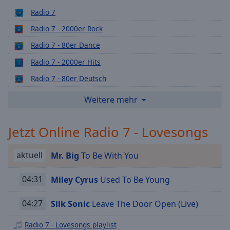
Playback
Radio 7
Rate
Radio 7 - 2000er Rock
Chapters
Radio 7 - 80er Dance
Chapters
Radio 7 - 2000er Hits
Descriptions
Radio 7 - 80er Deutsch
descriptions
Radio 7 - 90er Rock
Weitere mehr
off
,
Radio 7 - Konfetti Hits
selected
Jetzt Online Radio 7 - Lovesongs
Radio 7 - 90er Dance
Subtitles
Radio 7 - Yoga
aktuell
Mr. Big
To Be With You
subtitles
Radio 7 - Best of Rock
settings
,
Radio 7 - Lounge
04:31
Miley Cyrus
Used To Be Young
opens
subtitles
Radio 7 - 90er Hip Hop
settings
04:27
Silk Sonic
Leave The Door Open (Live)
Radio 7 - 80er Sommer
dialog
subtitles
Radio 7 - Lovesongs playlist
Radio 7 - 90er Boygroups