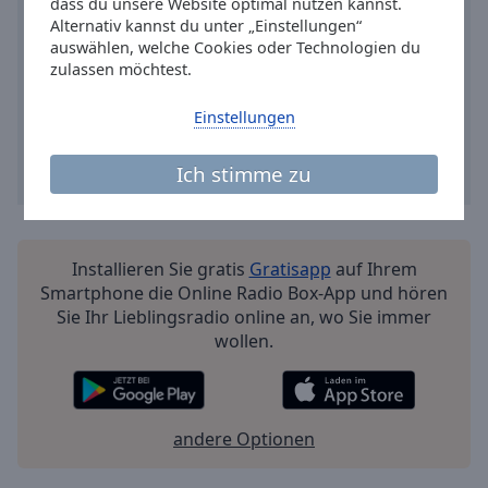
Reset
dass du unsere Website optimal nutzen kannst.
Alternativ kannst du unter „Einstellungen“
Done
auswählen, welche Cookies oder Technologien du
Close
zulassen möchtest.
Modal
Dialog
End
Einstellungen
of
dialog
Ich stimme zu
window.
Installieren Sie gratis
Gratisapp
auf Ihrem
Smartphone die Online Radio Box-App und hören
Sie Ihr Lieblingsradio online an, wo Sie immer
wollen.
andere Optionen