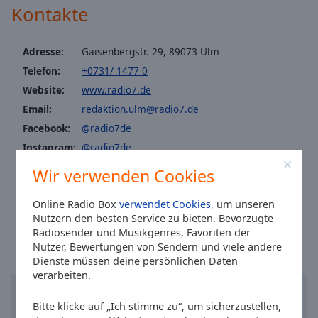
Caption
Kontakte
Area
Background
Color
Adresse:
Gaisenbergstr. 29, 89073 Ulm
Telefon:
+0731/ 1477 0
Website:
www.radio7.de
Opacity
Email:
redaktion.ulm@radio7.de
Facebook:
@radio7de
Font
Size
Instagram:
@radio7de
Tiktok:
@radio7online
Wir verwenden Cookies
Youtube:
@radio7kanal
Text
Edge
Online Radio Box
verwendet Cookies
, um unseren
Ortszeit in Ulm
:
06:35
,
08.07.2026
Nutzern den besten Service zu bieten. Bevorzugte
Style
Radiosender und Musikgenres, Favoriten der
Nutzer, Bewertungen von Sendern und viele andere
Font
Dienste müssen deine persönlichen Daten
verarbeiten.
Family
Bitte klicke auf „Ich stimme zu“, um sicherzustellen,