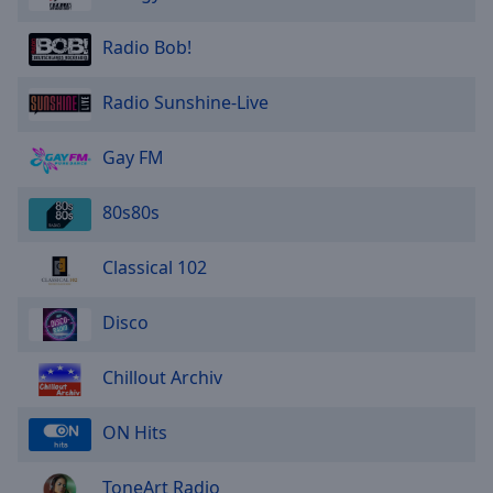
Radio Bob!
Radio Sunshine-Live
Gay FM
80s80s
Classical 102
Disco
Chillout Archiv
ON Hits
ToneArt Radio