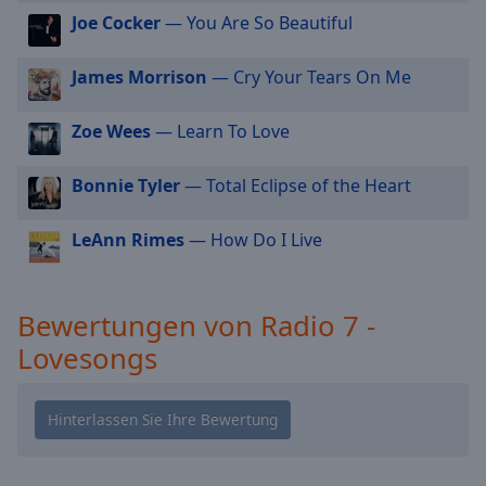
Radio 7 - WeihnachtsHits
cancel
Joe Cocker
— You Are So Beautiful
Radio 7 - KinderWeihnacht
and
close
Radio 7 - LoungeWeihnacht
James Morrison
— Cry Your Tears On Me
the
Radio 7 - Hits fuer Kids
window.
Zoe Wees
— Learn To Love
Radio 7 - Grill und Chill
Text
Radio 7 - Dance Party
Bonnie Tyler
— Total Eclipse of the Heart
Color
Radio 7 - Gute Laune
LeAnn Rimes
— How Do I Live
Radio 7 - Vatertag Hits
Opacity
Radio 7 - Malle Hits
Text
Bewertungen von Radio 7 -
Radio 7 - Wiesn Hits
Background
Lovesongs
Radio 7 - Sommer Party
Color
Opacity