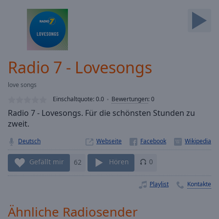
Backward
Skip
Forward
Mute
Current
Time
0:00
Radio 7 - Lovesongs
/
Duration
-:-
love songs
Loaded
:
0.00%
Einschaltquote:
0.0
Bewertungen
:
0
Stream
Radio 7 - Lovesongs. Für die schönsten Stunden zu
Type
LIVE
zweit.
Seek to
live,
Deutsch
Webseite
currently
behind
Gefällt mir
62
Hören
0
live
LIVE
Remaining
Time
-
Playlist
Kontakte
-:-
Ähnliche Radiosender
1x