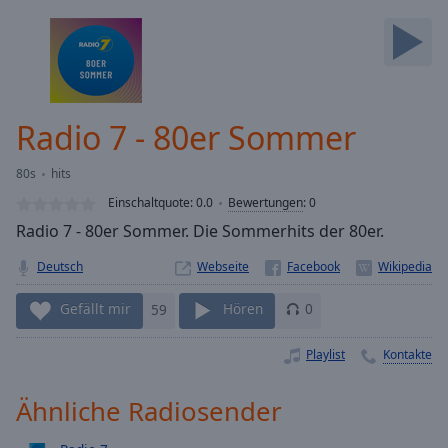
Backward
Skip
Forward
Mute
Current
Time
0:00
Radio 7 - 80er Sommer
/
Duration
-:-
80s
hits
Loaded
:
0.00%
Einschaltquote:
0.0
Bewertungen
:
0
Stream
Radio 7 - 80er Sommer. Die Sommerhits der 80er.
Type
LIVE
Deutsch
Webseite
Seek to
live,
currently
Gefällt mir
59
Hören
0
behind
live
LIVE
Remaining
Playlist
Kontakte
Time
-
-:-
Ähnliche Radiosender
1x