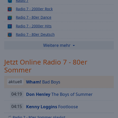
Radio 7
Playback
Radio 7 - 2000er Rock
Rate
Radio 7 - 80er Dance
Chapters
Radio 7 - 2000er Hits
Chapters
Radio 7 - 80er Deutsch
Descriptions
Radio 7 - 90er Rock
Weitere mehr
descriptions
Radio 7 - Konfetti Hits
off
,
Jetzt Online Radio 7 - 80er
selected
Radio 7 - 90er Dance
Sommer
Radio 7 - Yoga
Subtitles
Radio 7 - Best of Rock
subtitles
aktuell
Wham!
Bad Boys
Radio 7 - Lounge
settings
,
opens
04:19
Don Henley
The Boys of Summer
Radio 7 - 90er Hip Hop
subtitles
Radio 7 - 90er Boygroups
settings
04:15
Kenny Loggins
Footloose
dialog
Radio 7 - 90er Sommer
subtitles
Radio 7 - 80er Sommer playlist