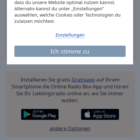
Reset
dass du unsere Website optimal nutzen kannst.
Done
Alternativ kannst du unter „Einstellungen“
auswählen, welche Cookies oder Technologien du
Close
Modal
zulassen möchtest.
Dialog
End
Einstellungen
of
dialog
Ich stimme zu
window.
Installieren Sie gratis
Gratisapp
auf Ihrem
Smartphone die Online Radio Box-App und hören
Sie Ihr Lieblingsradio online an, wo Sie immer
wollen.
andere Optionen