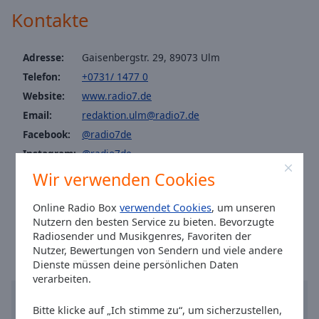
Caption
Kontakte
Area
Background
Color
Adresse:
Gaisenbergstr. 29, 89073 Ulm
Telefon:
+0731/ 1477 0
Opacity
Website:
www.radio7.de
Email:
redaktion.ulm@radio7.de
Font
Facebook:
@radio7de
Size
Instagram:
@radio7de
Tiktok:
@radio7online
Wir verwenden Cookies
Text
Youtube:
@radio7kanal
Edge
Online Radio Box
verwendet Cookies
, um unseren
Ortszeit in Ulm
:
06:24
,
08.07.2026
Style
Nutzern den besten Service zu bieten. Bevorzugte
Radiosender und Musikgenres, Favoriten der
Nutzer, Bewertungen von Sendern und viele andere
Font
Dienste müssen deine persönlichen Daten
Family
verarbeiten.
Bitte klicke auf „Ich stimme zu“, um sicherzustellen,