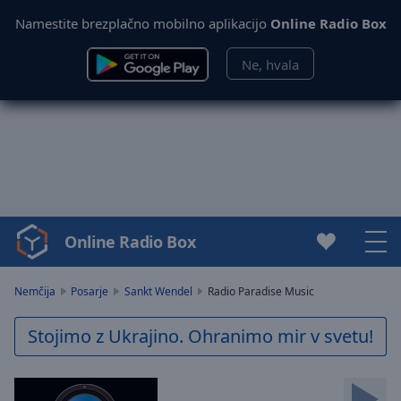
Namestite brezplačno mobilno aplikacijo
Online Radio Box
Ne, hvala
Online Radio Box
Video
Player
is
Nemčija
Posarje
Sankt Wendel
Radio Paradise Music
loading.
Play
Stojimo z Ukrajino. Ohranimo mir v svetu!
Video
Play
Skip
Backward