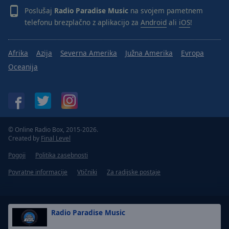
Poslušaj
Radio Paradise Music
na svojem pametnem
telefonu brezplačno z aplikacijo za
Android
ali
iOS
!
Afrika
Azija
Severna Amerika
Južna Amerika
Evropa
Oceanija
© Online Radio Box, 2015-2026.
Created by
Final Level
Pogoji
Politika zasebnosti
Povratne informacije
Vtičniki
Za radijske postaje
Radio Paradise Music