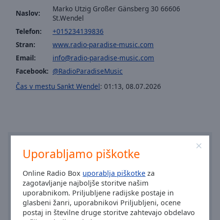
selected
Marko Utzig Großer Gänsberg 30 66606
Naslov:
St.Wendel
Audio
Telefon:
+015234139836
Track
Stran:
www.radio-paradise-music.com
Picture-
Email:
info@radio-paradise-music.com
in-
Picture
Facebook:
@RadioParadiseMusic
Fullscreen
Čas v mestu Sankt Wendel
:
01:13
,
08.07.2026
This
is
a
modal
window.
Uporabljamo piškotke
Beginning
of
Online Radio Box
uporablja piškotke
za
dialog
zagotavljanje najboljše storitve našim
window.
uporabnikom. Priljubljene radijske postaje in
Escape
glasbeni žanri, uporabnikovi Priljubljeni, ocene
will
postaj in številne druge storitve zahtevajo obdelavo