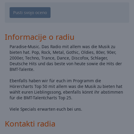
Playback
Rate
Chapters
Chapters
Informacije o radiu
Descriptions
Paradise-Music. Das Radio mit allem was die Musik zu
descriptions
bieten hat. Pop, Rock, Metal, Gothic, Oldies, 80er, 90er,
off
,
2000er, Techno, Trance, Dance, Discofox, Schlager,
selected
Deutsche Hits und das beste von heute sowie die Hits der
BMT-Talente.
Subtitles
Ebenfalls haben wir für euch im Programm die
Hörercharts Top 50 mit allem was die Musik zu bieten hat
subtitles
wählt euren Lieblingssong, ebenfalls könnt ihr abstimmen
settings
,
für die BMT-Talentcharts Top 25.
opens
subtitles
Viele Specials erwarten euch bei uns.
settings
dialog
Kontakti radia
subtitles
off
,