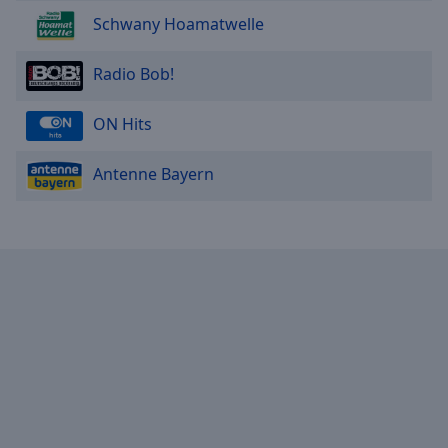
Area
Schwany Hoamatwelle
Background
Color
Radio Bob!
Opacity
ON Hits
Font
Antenne Bayern
Size
Text
Edge
Style
Font
Family
Reset