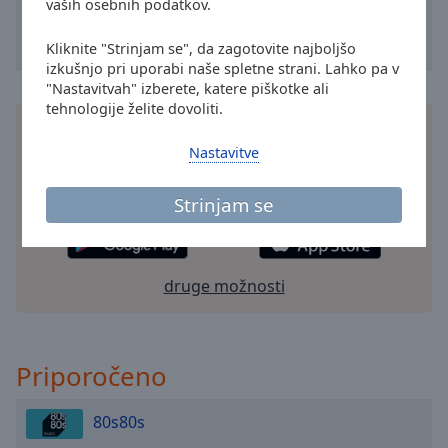
cancel
vaših osebnih podatkov.
and
close
Kliknite "Strinjam se", da zagotovite najboljšo
the
izkušnjo pri uporabi naše spletne strani. Lahko pa v
"Nastavitvah" izberete, katere piškotke ali
window.
tehnologije želite dovoliti.
Namestite brezplačno aplikacijo Online Radio Box
Text
aplikacija
na svoj pametni telefon in poslušajte
Nastavitve
Color
svoje najljubše radijske postaje na spletu – kjer
koli ste!
Strinjam se
Opacity
Text
druge možnosti
Background
Color
Priporočeno
Opacity
80s80s
Caption