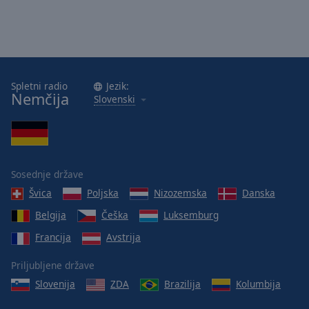
Done
Close
Modal
Dialog
End
of
Spletni radio
Jezik:
dialog
Nemčija
Slovenski
window.
Sosednje države
Švica
Poljska
Nizozemska
Danska
Belgija
Češka
Luksemburg
Francija
Avstrija
Priljubljene države
Slovenija
ZDA
Brazilija
Kolumbija