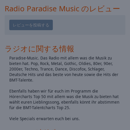
Playback
Radio Paradise Music のレビュー
Rate
Chapters
Chapters
Descriptions
ラジオに関する情報
descriptions
Paradise-Music. Das Radio mit allem was die Musik zu
off
,
bieten hat. Pop, Rock, Metal, Gothic, Oldies, 80er, 90er,
selected
2000er, Techno, Trance, Dance, Discofox, Schlager,
Deutsche Hits und das beste von heute sowie die Hits der
Subtitles
BMT-Talente.
subtitles
Ebenfalls haben wir für euch im Programm die
settings
,
Hörercharts Top 50 mit allem was die Musik zu bieten hat
opens
wählt euren Lieblingssong, ebenfalls könnt ihr abstimmen
für die BMT-Talentcharts Top 25.
subtitles
settings
Viele Specials erwarten euch bei uns.
dialog
subtitles