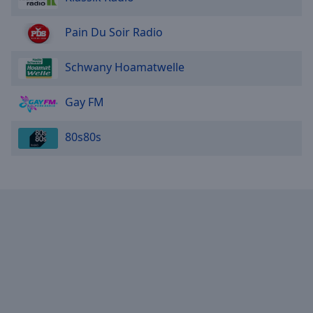
Caption
Area
Pain Du Soir Radio
Background
Color
Schwany Hoamatwelle
Opacity
Gay FM
Font
80s80s
Size
Text
Edge
Style
Font
Family