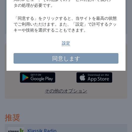
タの処理が必要です。
cancel
and
「同意する」をクリックすると、当サイトを最高の状態
close
でご利用いただけます。また、「設定」で許可するクッ
the
キーや技術を選択することもできます。
window.
設定
Text
無料のOnline Radio Box
アプリ
をスマートフォンに
Color
同意します
インストールして、お気に入りのラジオ局をオンライ
ンで聴きましょう - どこにいても！
Opacity
Text
その他のオプション
Background
Color
推奨
Opacity
Klassik Radio