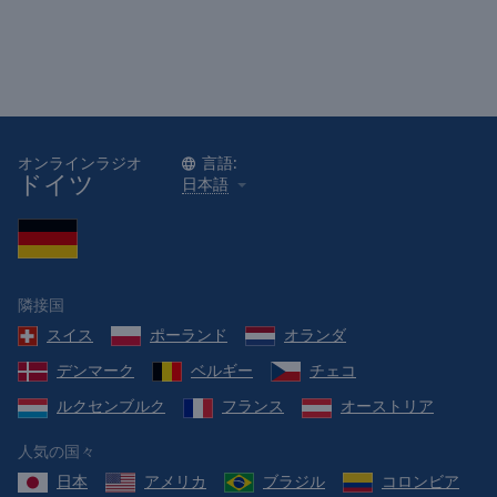
Reset
Done
Close
Modal
Dialog
End
of
dialog
オンラインラジオ
言語:
ドイツ
window.
日本語
隣接国
スイス
ポーランド
オランダ
デンマーク
ベルギー
チェコ
ルクセンブルク
フランス
オーストリア
人気の国々
日本
アメリカ
ブラジル
コロンビア