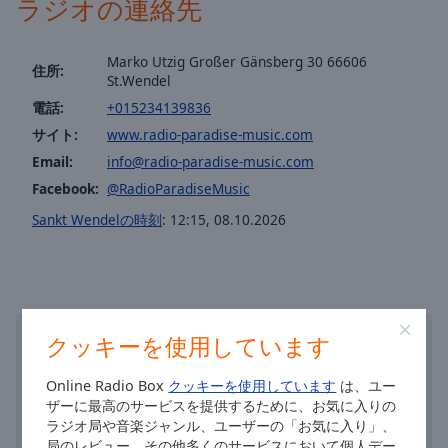
ラジオの連絡先
off
,
selected
Marko Utzig Großer Gänsberg 30 66606
住所:
Audio
St.Wendel
Track
電話:
+015234139836
Picture-
サイト:
www.radio-paradise-music.com
in-
Picture
Email:
info@radio-paradise-music.com
Fullscreen
Facebook:
@RadioParadiseMusic
This
Sankt Wendelの時刻
:
12:15
,
08.10.2026
is
a
modal
window.
Beginning
クッキーを使用しています
of
dialog
Online Radio Box
クッキーを使用しています
は、ユー
window.
ザーに最高のサービスを提供するために、お気に入りの
Escape
ラジオ局や音楽ジャンル、ユーザーの「お気に入り」、
will
局のレビュー、その他多くのサービスにおいて個人デー