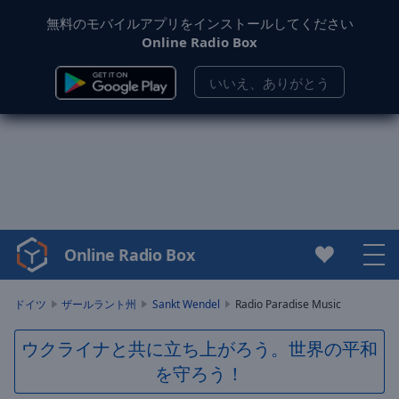
無料のモバイルアプリをインストールしてください
Online Radio Box
いいえ、ありがとう
Online Radio Box
Video
Player
is
ドイツ
ザールラント州
Sankt Wendel
Radio Paradise Music
loading.
Play
ウクライナと共に立ち上がろう。世界の平和
Video
を守ろう！
Play
Skip