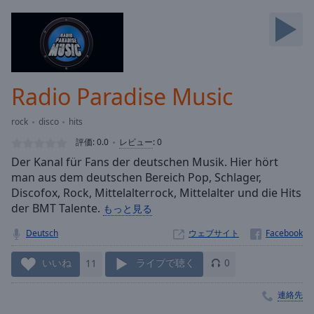
Backward
Skip
Forward
Mute
Current
Time
0:00
Radio Paradise Music
/
Duration
-:-
rock
disco
hits
Loaded
:
0.00%
評価:
0.0
レビュー
:
0
Stream
Der Kanal für Fans der deutschen Musik. Hier hört
Type
LIVE
man aus dem deutschen Bereich Pop, Schlager,
Seek to
Discofox, Rock, Mittelalterrock, Mittelalter und die Hits
live,
der BMT Talente.
もっと見る
currently
behind
live
LIVE
Deutsch
ウェブサイト
Remaining
Time
-
いいね
11
ライブで聴く
0
-:-
連絡先
1x