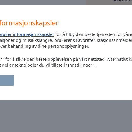
. Pop, Rock, Metal, Gothic, Oldies,
nformasjonskapsler
Deutsche Hits und das beste von heute
bruker informasjonskapsler
for å tilby den beste tjenesten for vår
tasjoner og musikksjangre, brukerens Favoritter, stasjonsanmeld
 50 mit allem was die Musik zu bieten
ever behandling av dine personopplysninger.
ür die BMT-Talentcharts Top 25.
r" for å sikre den beste opplevelsen på vårt nettsted. Alternativt 
eller teknologier du vil tillate i "Innstillinger".