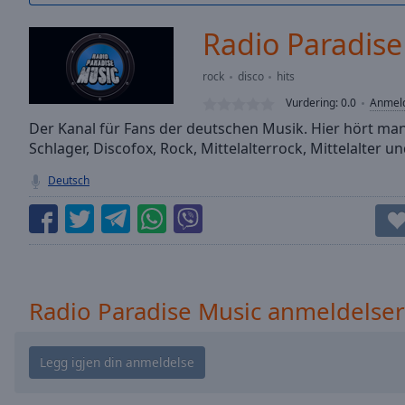
/
Duration
-:-
Radio Paradise
Loaded
:
0.00%
rock
disco
hits
0:00
Vurdering:
0.0
Anmeld
Stream
Type
Der Kanal für Fans der deutschen Musik. Hier hört ma
LIVE
Schlager, Discofox, Rock, Mittelalterrock, Mittelalter u
Seek to
live,
currently
Deutsch
behind
live
LIVE
Remaining
Time
-
-:-
1x
Radio Paradise Music anmeldelser
Playback
Rate
Chapters