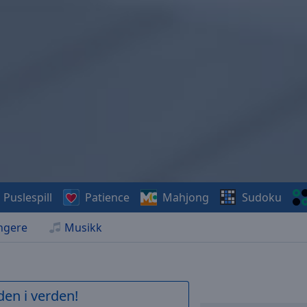
Puslespill
Patience
Mahjong
Sudoku
ngere
Musikk
den i verden!