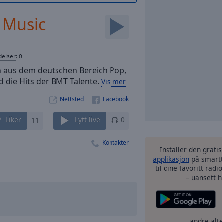
 Music
elser
:
0
n aus dem deutschen Bereich Pop,
nd die Hits der BMT Talente.
Vis mer
Nettsted
Liker
11
Lytt live
0
Kontakter
Installer den grati
applikasjon
på smartt
til dine favoritt rad
– uansett h
andre alt