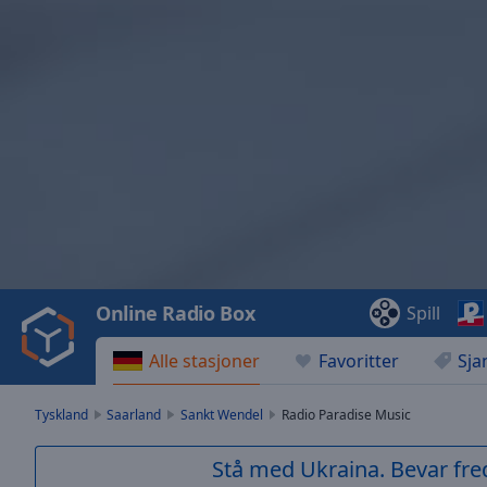
Video
Player
is
loading.
Play
Video
Online Radio Box
Spill
Play
Skip
Alle stasjoner
Favoritter
Sja
Backward
Skip
Forward
Tyskland
Saarland
Sankt Wendel
Radio Paradise Music
Mute
Current
Stå med Ukraina. Bevar fre
Time
0:00