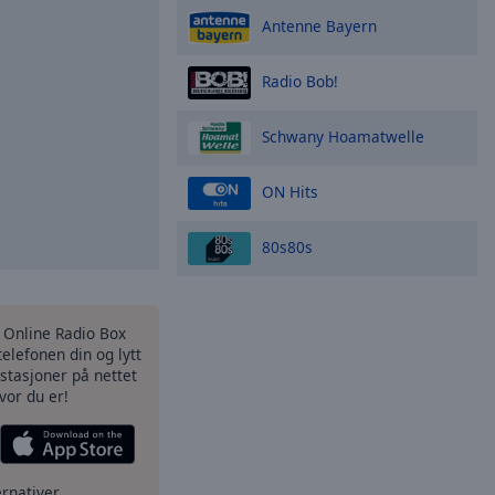
Antenne Bayern
Radio Bob!
Schwany Hoamatwelle
ON Hits
80s80s
s Online Radio Box
elefonen din og lytt
iostasjoner på nettet
vor du er!
ernativer