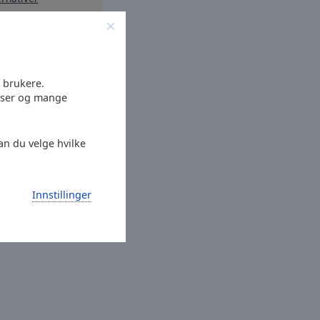
e brukere.
elser og mange
kan du velge hvilke
Innstillinger