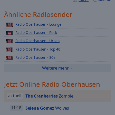
Playback
Rate
Ähnliche Radiosender
Chapters
Radio Oberhausen - Lounge
Chapters
Radio Oberhausen - Rock
Descriptions
Radio Oberhausen - Urban
descriptions
Radio Oberhausen - Top 40
off
,
Radio Oberhausen - 80er
selected
Radio Oberhausen - Weihnachts
Weitere mehr
Subtitles
Radio Oberhausen - 90er
subtitles
Jetzt Online Radio Oberhausen
Radio Oberhausen - Deutsch Pop
settings
,
opens
Radio Oberhausen - Love Radio
subtitles
aktuell
The Cranberries
Zombie
Radio Oberhausen - Schlager
settings
dialog
Radio Oberhausen - 2000er
11:18
Selena Gomez
Wolves
subtitles