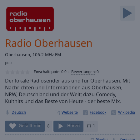
Backward
Skip
Forward
Mute
Current
Time
0:00
Radio Oberhausen
/
Duration
-:-
Oberhausen, 106.2 MHz FM
Loaded
:
pop
0.00%
Stream
Einschaltquote:
0.0
Bewertungen
:
0
Type
LIVE
Der lokale Radiosender aus und für Oberhausen. Mit
Seek to
Nachrichten und Informationen aus Oberhausen,
live,
NRW, Deutschland und der Welt; dazu Comedy,
currently
behind
Kulthits und das Beste von Heute - der beste Mix.
live
LIVE
Remaining
Deutsch
Webseite
Time
-
-:-
Gefällt mir
8
Hören
1
1x
Playlist
Kontakte