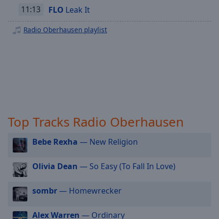
Radio Oberhausen - Karnevals
off
,
11:13
FLO
Leak It
selected
Radio Oberhausen - Oldie
Radio Oberhausen playlist
Radio Oberhausen - Rock Classic
Audio
Track
Radio Oberhausen - Hip Hop
Picture-
Radio Oberhausen - New Country
in-
Picture
Radio Oberhausen - Singer Songwriter
Fullscreen
Radio Oberhausen - Dance
This
is
Radio Oberhausen - Sommer
Top Tracks Radio Oberhausen
a
modal
Bebe Rexha
— New Religion
window.
Beginning
Olivia Dean
— So Easy (To Fall In Love)
of
dialog
sombr
— Homewrecker
window.
Escape
Alex Warren
— Ordinary
will