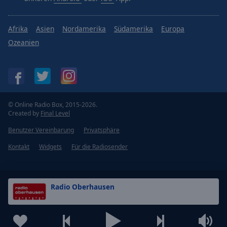
Afrika
Asien
Nordamerika
Südamerika
Europa
Ozeanien
© Online Radio Box, 2015-2026.
Created by
Final Level
Benutzer Vereinbarung
Privatsphäre
Kontakt
Widgets
Für die Radiosender
Radio Oberhausen