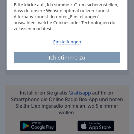
Reset
Bitte klicke auf „Ich stimme zu“, um sicherzustellen,
Done
dass du unsere Website optimal nutzen kannst.
Close
Alternativ kannst du unter „Einstellungen“
Modal
auswählen, welche Cookies oder Technologien du
Dialog
zulassen möchtest.
End
of
Einstellungen
dialog
window.
Ich stimme zu
Installieren Sie gratis
Gratisapp
auf Ihrem
Smartphone die Online Radio Box-App und hören
Sie Ihr Lieblingsradio online an, wo Sie immer
wollen.