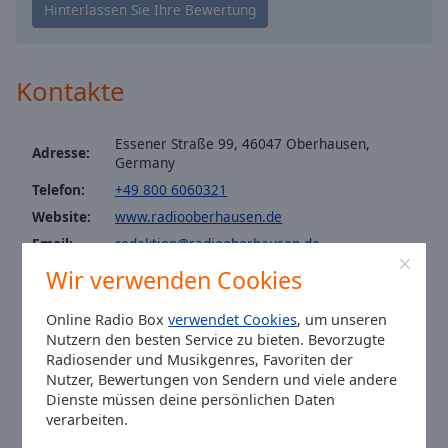
Caption
Area
Background
Color
Kontakte
Opacity
Essener Straße 99, 46047 Oberhausen,
Adresse:
Germany
Font
Telefon:
+49 800 6060321
Size
Website:
www.radiooberhausen.de
Email:
redaktion@radiooberhausen.de
Text
WhatsApp:
+08006060321
Wir verwenden Cookies
Edge
Facebook:
@radiooberhausen
Style
Online Radio Box
verwendet Cookies
, um unseren
Instagram:
@radio_oberhausen
Nutzern den besten Service zu bieten. Bevorzugte
Ortszeit in Oberhausen
:
13:26
,
08.10.2026
Radiosender und Musikgenres, Favoriten der
Font
Nutzer, Bewertungen von Sendern und viele andere
Family
Dienste müssen deine persönlichen Daten
verarbeiten.