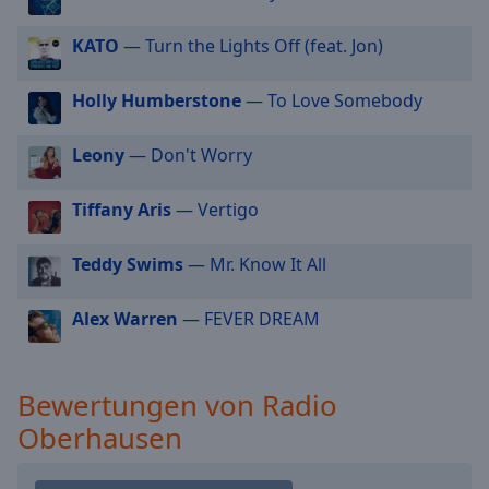
cancel
KATO
— Turn the Lights Off (feat. Jon)
and
close
the
Holly Humberstone
— To Love Somebody
window.
Leony
— Don't Worry
Text
Color
Tiffany Aris
— Vertigo
Opacity
Teddy Swims
— Mr. Know It All
Alex Warren
— FEVER DREAM
Text
Background
Color
Bewertungen von Radio
Oberhausen
Opacity