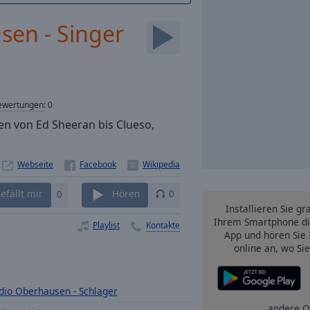
sen - Singer
ewertungen
:
0
n von Ed Sheeran bis Clueso,
Webseite
efällt mir
0
Hören
0
Installieren Sie gr
Ihrem Smartphone di
Playlist
Kontakte
App und hören Sie 
online an, wo Si
dio Oberhausen - Schlager
andere O