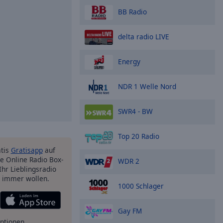
BB Radio
delta radio LIVE
Energy
NDR 1 Welle Nord
SWR4 - BW
Top 20 Radio
atis
Gratisapp
auf
e Online Radio Box-
WDR 2
Ihr Lieblingsradio
e immer wollen.
1000 Schlager
Gay FM
ptionen