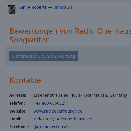
window.
Emily Roberts
— Dinosaurs
Text
Color
Bewertungen von Radio Oberhaus
Songwriter
Opacity
Text
Background
Color
Kontakte
Opacity
Adresse:
Essener Straße 99, 46047 Oberhausen, Germany
Caption
Telefon:
+49 800 6060321
Area
Website:
www.radiooberhausen.de
Background
Email:
redaktion@radiooberhausen.de
Color
Facebook:
@radiooberhausen