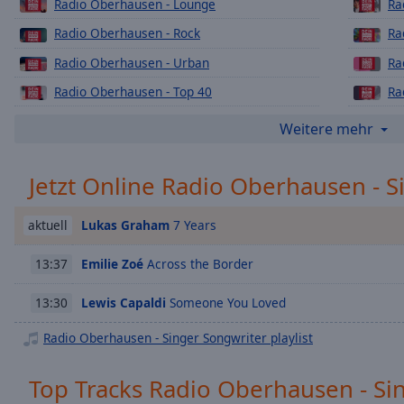
Chapters
Radio Oberhausen - Lounge
Ra
Radio Oberhausen - Rock
Ra
Descriptions
Radio Oberhausen - Urban
Ra
descriptions
off
,
Radio Oberhausen - Top 40
Ra
selected
Radio Oberhausen - 80er
Ra
Weitere mehr
Subtitles
Radio Oberhausen - Weihnachts
Ra
Jetzt Online Radio Oberhausen - S
subtitles
Radio Oberhausen - 90er
Ra
settings
,
Radio Oberhausen - Deutsch Pop
Ra
opens
Lukas Graham
7 Years
aktuell
Radio Oberhausen - Love Radio
subtitles
settings
Emilie Zoé
Across the Border
13:37
dialog
subtitles
Lewis Capaldi
Someone You Loved
13:30
off
,
Radio Oberhausen - Singer Songwriter playlist
selected
Audio
Top Tracks Radio Oberhausen - Si
Track