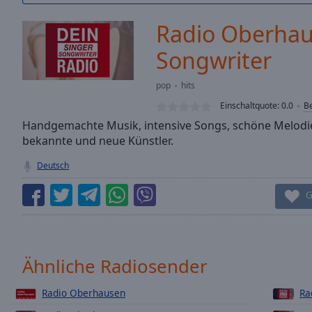
/
Duration
-:-
Radio Oberhau
Loaded
:
0.00%
Songwriter
0:00
Stream
pop
hits
Type
LIVE
Einschaltquote:
0.0
B
Seek to
Handgemachte Musik, intensive Songs, schöne Melodie
live,
currently
bekannte und neue Künstler.
behind
live
LIVE
Deutsch
Remaining
Time
-
G
-:-
1x
Playback
Ähnliche Radiosender
Rate
Chapters
Radio Oberhausen
Ra