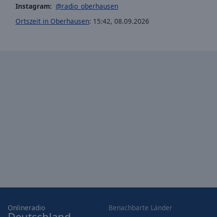
Instagram:
@radio_oberhausen
Opacity
Ortszeit in Oberhausen
:
15:42
,
08.09.2026
Font
Size
Text
Edge
Style
Font
Family
Reset
Done
Close
Modal
Dialog
Onlineradio
Benachbarte Länder
End
Deutschland