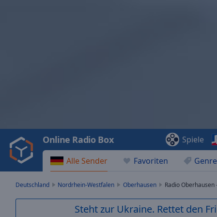
Video
Player
is
loading.
Play
Video
Online Radio Box
Spiele
Play
Skip
Alle Sender
Favoriten
Genre
Backward
Skip
Forward
Deutschland
Nordrhein-Westfalen
Oberhausen
Radio Oberhausen -
Mute
Current
Steht zur Ukraine. Rettet den Fr
Time
0:00