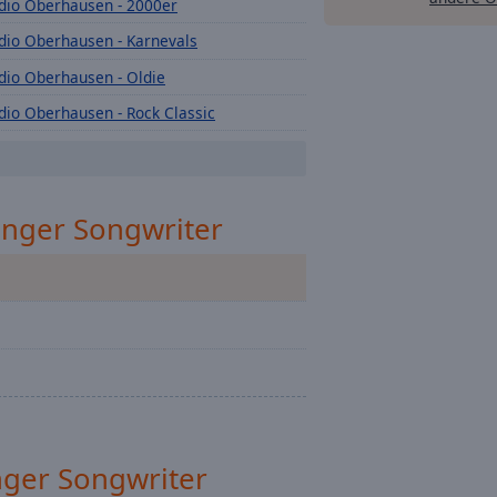
dio Oberhausen - 2000er
dio Oberhausen - Karnevals
dio Oberhausen - Oldie
dio Oberhausen - Rock Classic
dio Oberhausen - Hip Hop
dio Oberhausen - New Country
inger Songwriter
dio Oberhausen - Dance
dio Oberhausen - Sommer
nger Songwriter