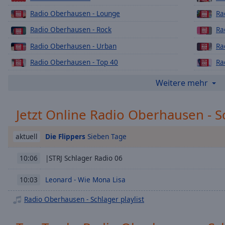
Chapters
Radio Oberhausen - Lounge
Ra
Descriptions
Radio Oberhausen - Rock
Ra
descriptions
Radio Oberhausen - Urban
Ra
off
,
selected
Radio Oberhausen - Top 40
Ra
Radio Oberhausen - 80er
Ra
Weitere mehr
Subtitles
Radio Oberhausen - Weihnachts
Ra
subtitles
Jetzt Online Radio Oberhausen - S
settings
,
Radio Oberhausen - 90er
Ra
opens
Radio Oberhausen - Deutsch Pop
Ra
subtitles
Die Flippers
Sieben Tage
aktuell
Radio Oberhausen - Love Radio
settings
dialog
|STRJ Schlager Radio 06
10:06
subtitles
off
,
Leonard - Wie Mona Lisa
10:03
selected
Radio Oberhausen - Schlager playlist
Audio
Track