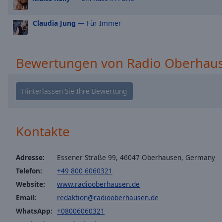
window.
Claudia Jung
— Für Immer
Text
Color
Bewertungen von Radio Oberhaus
Opacity
Text
Background
Color
Kontakte
Opacity
Adresse:
Essener Straße 99, 46047 Oberhausen, Germany
Telefon:
+49 800 6060321
Caption
Area
Website:
www.radiooberhausen.de
Background
Email:
redaktion@radiooberhausen.de
Color
WhatsApp:
+08006060321