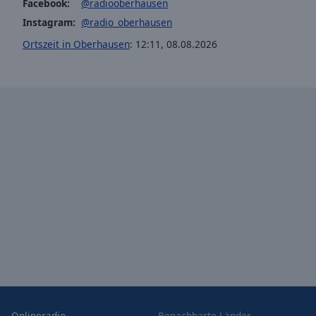
Facebook:
@radiooberhausen
Opacity
Instagram:
@radio_oberhausen
Ortszeit in Oberhausen
:
12:11
,
08.08.2026
Font
Size
Text
Edge
Style
Font
Family
Reset
Done
Close
Modal
Dialog
End
Onlineradio
Benachbarte Länder