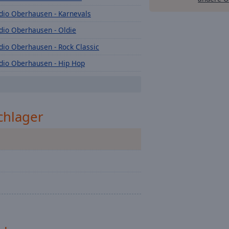
dio Oberhausen - Karnevals
dio Oberhausen - Oldie
dio Oberhausen - Rock Classic
dio Oberhausen - Hip Hop
dio Oberhausen - New Country
dio Oberhausen - Singer Songwriter
chlager
dio Oberhausen - Dance
dio Oberhausen - Sommer