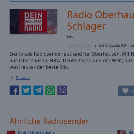
/
Duration
-:-
Radio Oberhau
Loaded
:
0.00%
Schlager
0:00
Stream
hits
Type
LIVE
Einschaltquote:
0.0
B
Seek to
Der lokale Radiosender aus und für Oberhausen. Mit 
live,
currently
aus Oberhausen, NRW, Deutschland und der Welt; dazu
behind
von Heute - der beste Mix.
live
LIVE
Remaining
Deutsch
Time
-
-:-
G
1x
Playback
Rate
Ähnliche Radiosender
Chapters
Radio Oberhausen
Ra