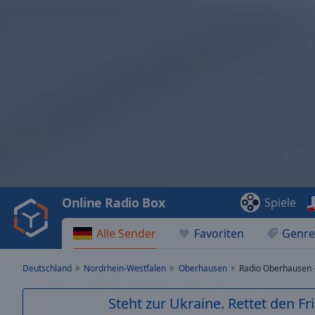
Video
Player
is
loading.
Play
Video
Online Radio Box
Spiele
Play
Skip
Alle Sender
Favoriten
Genre
Backward
Skip
Forward
Deutschland
Nordrhein-Westfalen
Oberhausen
Radio Oberhausen 
Mute
Current
Steht zur Ukraine. Rettet den Fr
Time
0:00