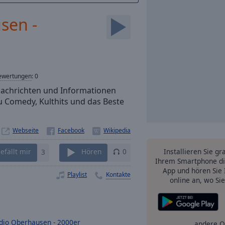
sen -
ewertungen
:
0
Nachrichten und Informationen
 Comedy, Kulthits und das Beste
Webseite
Installieren Sie gr
efällt mir
3
Hören
0
Ihrem Smartphone di
App und hören Sie 
Playlist
Kontakte
online an, wo Si
dio Oberhausen - 2000er
andere O