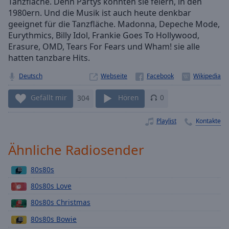
Tanzfläche. Denn Partys konnten sie feiern, in den
Playback
1980ern. Und die Musik ist auch heute denkbar
Rate
geeignet für die Tanzfläche. Madonna, Depeche Mode,
Eurythmics, Billy Idol, Frankie Goes To Hollywood,
Chapters
Erasure, OMD, Tears For Fears und Wham! sie alle
Chapters
hatten tanzbare Hits.
Descriptions
Deutsch
Webseite
descriptions
Gefällt mir
304
Hören
0
off
,
selected
Playlist
Kontakte
Subtitles
Ähnliche Radiosender
subtitles
settings
,
80s80s
opens
80s80s Love
subtitles
settings
80s80s Christmas
dialog
80s80s Bowie
subtitles