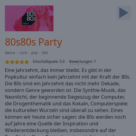
Backward
Skip
Forward
Mute
Current
Time
0:00
80s80s Party
/
Duration
-:-
dance
rock
pop
80s
Loaded
:
0.00%
Einschaltquote:
5.0
Bewertungen
:
7
Stream
Eine Jahrzehnt, das immer bleibt. Es gibt in der
Type
LIVE
Popkultur einfach kein Jahrzehnt mit der Kraft der 80s.
Seek to
Die 80s sind ein Jahrzehnt das nicht mehr Dekade,
live,
sondern Genre geworden ist. Die Synthie-Musik, das
currently
Neonlicht, der beginnende Siegeszug der Computer,
behind
live
LIVE
die Drogenthematik und das Kokain, Computerspiele:
Remaining
die kulturellen Wurzeln sind überall zu sehen. Eines
Time
-
können wir heute sicher sagen: die 80s werden noch
-:-
auf Jahre eine Quelle der Inspiration und
Wiederentdeckung bleiben, insbesondre auf der
1x