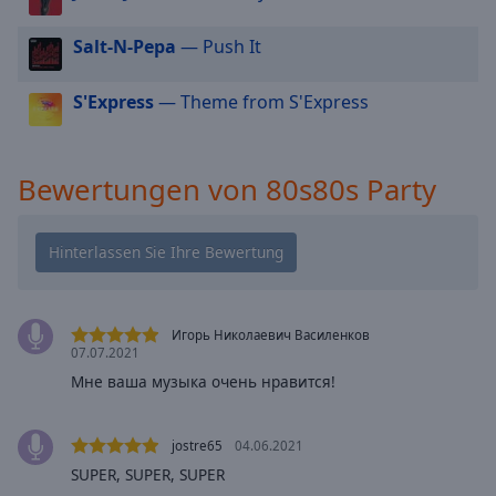
Caption
Area
Salt-N-Pepa
— Push It
Background
Color
S'Express
— Theme from S'Express
Opacity
Bewertungen von 80s80s Party
Font
Size
Text
Edge
Игорь Николаевич Василенков
Style
07.07.2021
Мне ваша музыка очень нравится!
Font
Family
jostre65
04.06.2021
SUPER, SUPER, SUPER