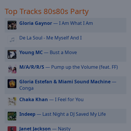
80s80s Deutsch
cancel
Top Tracks 80s80s Party
and
80s80s HipHop
close
Gloria Gaynor
— I Am What I Am
80s80s Queen
the
window.
80s80s Dinnerparty
De La Soul - Me Myself And I
80s80s Dark Wave
Text
Color
Young MC
— Bust a Move
80s80s Dance
80s80s EBM
M/A/R/R/S
— Pump up the Volume (feat. FF)
Opacity
80s80s Techno
80s80s Alternative
Gloria Estefan & Miami Sound Machine
—
Text
Conga
80s80s Freestyle
Background
Color
Chaka Khan
— I Feel for You
Indeep
— Last Night a DJ Saved My Life
Opacity
Janet Jackson
— Nasty