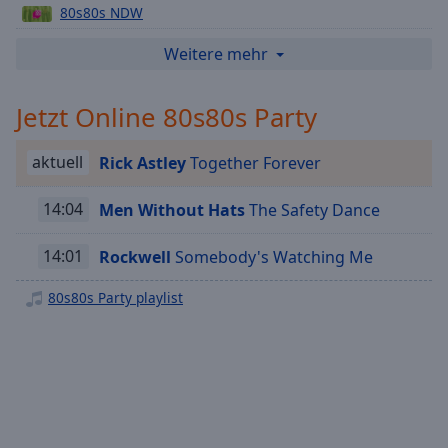
off
,
80s80s NDW
selected
80s80s Prince
Weitere mehr
Audio
80s80s Depeche Mode
Track
Jetzt Online 80s80s Party
80s80s Michael Jackson
Picture-
80s80s Italo Disco
in-
Picture
aktuell
Rick Astley
Together Forever
80s80s Wave
Fullscreen
This
80s80s ROCK
14:04
Men Without Hats
The Safety Dance
is
80s80s MAXIS
a
14:01
Rockwell
Somebody's Watching Me
modal
80s80s Summer
window.
80s80s Party playlist
80s80s Funk & Soul
Beginning
80s80s In The Mix
of
80s80s Breakdance
dialog
window.
80s80s Live
Escape
80s80s NEO
will