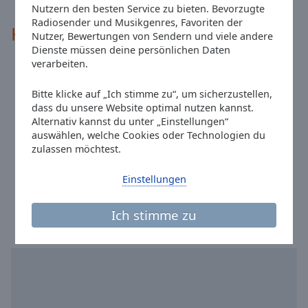
Nutzern den besten Service zu bieten. Bevorzugte
Radiosender und Musikgenres, Favoriten der
Kontakte
Nutzer, Bewertungen von Sendern und viele andere
Dienste müssen deine persönlichen Daten
verarbeiten.
Adresse:
Rosa-Luxemburg-Straße 25/26 18055 Rostock
Website:
80s80s.de
Bitte klicke auf „Ich stimme zu“, um sicherzustellen,
Email:
studio@80s80s.de
dass du unsere Website optimal nutzen kannst.
Alternativ kannst du unter „Einstellungen“
Facebook:
@80s80s
auswählen, welche Cookies oder Technologien du
Tiktok:
@80s80sradio
zulassen möchtest.
Youtube:
@featured
Einstellungen
Ortszeit in Rostock
:
16:07
,
08.08.2026
Ich stimme zu