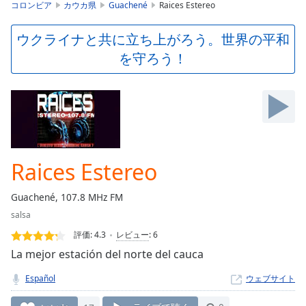
is
コロンビア
カウカ県
Guachené
Raices Estereo
loading.
Play
ウクライナと共に立ち上がろう。世界の平和
Video
を守ろう！
Play
Skip
Backward
Skip
Forward
Mute
Current
Time
0:00
Raices Estereo
/
Duration
-:-
Guachené, 107.8 MHz FM
Loaded
:
salsa
0.00%
Stream
評価:
4.3
レビュー
:
6
Type
LIVE
La mejor estación del norte del cauca
Seek to
live,
Español
ウェブサイト
currently
behind
live
LIVE