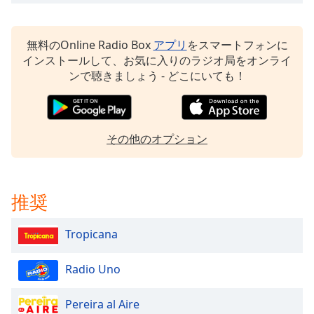
Color
Opacity
無料のOnline Radio Box
アプリ
をスマートフォンに
インストールして、お気に入りのラジオ局をオンライ
ンで聴きましょう - どこにいても！
Caption
Area
Background
Color
その他のオプション
Opacity
推奨
Font
Size
Tropicana
Text
Radio Uno
Edge
Style
Pereira al Aire