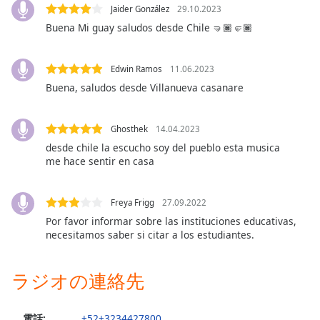
Jaider González
29.10.2023
opens
subtitles
Buena Mi guay saludos desde Chile 🤜🏾🤛🏾
settings
dialog
Edwin Ramos
11.06.2023
subtitles
Buena, saludos desde Villanueva casanare
off
,
selected
Ghosthek
14.04.2023
Audio
Track
desde chile la escucho soy del pueblo esta musica
me hace sentir en casa
Picture-
in-
Picture
Freya Frigg
27.09.2022
Fullscreen
Por favor informar sobre las instituciones educativas,
This
necesitamos saber si citar a los estudiantes.
is
a
modal
ラジオの連絡先
window.
電話:
+52+3234427800