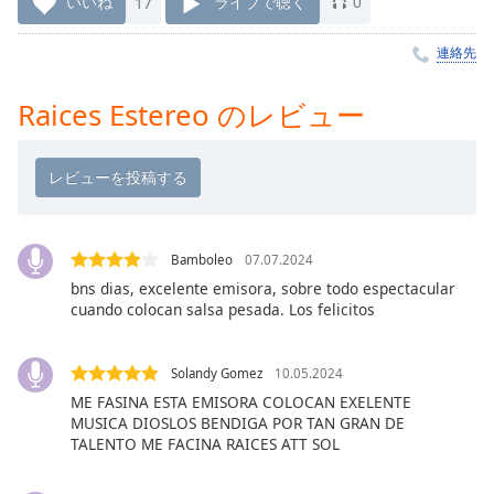
いいね
17
ライブで聴く
0
Remaining
Time
-
連絡先
-:-
Raices Estereo のレビュー
1x
Playback
Rate
Chapters
Chapters
Bamboleo
07.07.2024
bns dias, excelente emisora, sobre todo espectacular
Descriptions
cuando colocan salsa pesada. Los felicitos
descriptions
off
,
Solandy Gomez
10.05.2024
selected
ME FASINA ESTA EMISORA COLOCAN EXELENTE
MUSICA DIOSLOS BENDIGA POR TAN GRAN DE
Subtitles
TALENTO ME FACINA RAICES ATT SOL
subtitles
settings
,