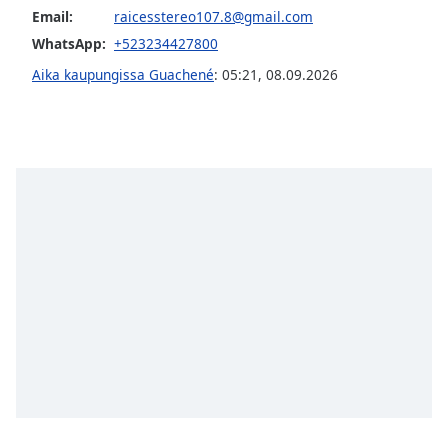
dialog
Email:
raicesstereo107.8@gmail.com
window.
WhatsApp:
+523234427800
Escape
Aika kaupungissa Guachené
:
05:21
,
08.09.2026
will
cancel
and
close
the
window.
Text
Color
Opacity
Text
Background
Color