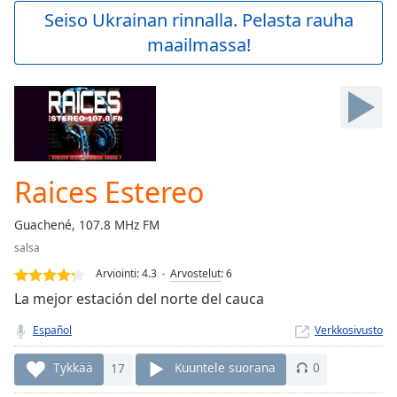
Play
Seiso Ukrainan rinnalla. Pelasta rauha
Video
maailmassa!
Play
Skip
Backward
Skip
Forward
Mute
Current
Time
0:00
Raices Estereo
/
Duration
-:-
Guachené, 107.8 MHz FM
Loaded
:
salsa
0.00%
Stream
Arviointi:
4.3
Arvostelut
:
6
Type
LIVE
La mejor estación del norte del cauca
Seek to
live,
Español
Verkkosivusto
currently
behind
live
LIVE
Tykkää
17
Kuuntele suorana
0
Remaining