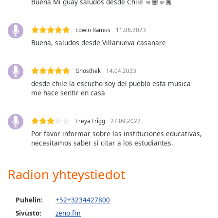
subtitles
Buena Mi guay saludos desde Chile 🤜🏾🤛🏾
settings
dialog
Edwin Ramos
11.06.2023
subtitles
Buena, saludos desde Villanueva casanare
off
,
selected
Ghosthek
14.04.2023
Audio
Track
desde chile la escucho soy del pueblo esta musica
me hace sentir en casa
Picture-
in-
Picture
Freya Frigg
27.09.2022
Fullscreen
Por favor informar sobre las instituciones educativas,
This
necesitamos saber si citar a los estudiantes.
is
a
modal
Radion yhteystiedot
window.
Puhelin:
+52+3234427800
Beginning
of
Sivusto:
zeno.fm