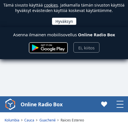
Tämä sivusto käyttää
cookies
. Jatkamalla tämän sivuston käyttöä
hyväksyt evästeiden käyttöä koskevat käytäntömme.
Asenna ilmainen mobiilisovellus
Online Radio Box
Ei, kiitos
Online Radio Box
Video
Player
is
Kolumbia
Cauca
Guachené
Raices Estereo
loading.