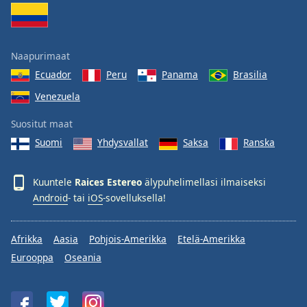
Naapurimaat
Ecuador
Peru
Panama
Brasilia
Venezuela
Suositut maat
Suomi
Yhdysvallat
Saksa
Ranska
Kuuntele
Raices Estereo
älypuhelimellasi ilmaiseksi
Android
- tai
iOS
-sovelluksella!
Afrikka
Aasia
Pohjois-Amerikka
Etelä-Amerikka
Eurooppa
Oseania