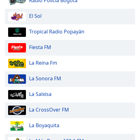
Radio Policia Bogotá
Family
El Sol
Reset
Tropical Radio Popayán
Done
Close
Modal
Fiesta FM
Dialog
End
of
La Reina Fm
dialog
window.
La Sonora FM
La Salxisa
La CrossOver FM
La Boyaquita