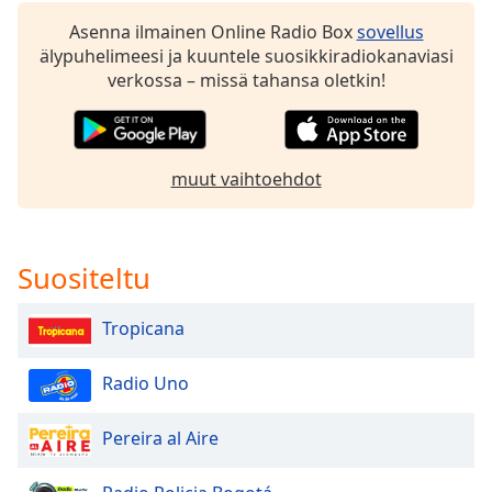
Opacity
Asenna ilmainen Online Radio Box
sovellus
älypuhelimeesi ja kuuntele suosikkiradiokanaviasi
verkossa – missä tahansa oletkin!
Caption
Area
Background
Color
muut vaihtoehdot
Opacity
Suositeltu
Font
Size
Tropicana
Text
Radio Uno
Edge
Style
Pereira al Aire
Font