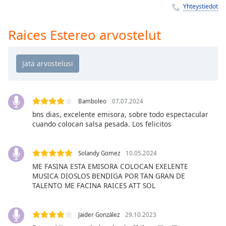
Time
-
Yhteystiedot
-:-
Raices Estereo arvostelut
1x
Playback
Rate
Chapters
Chapters
Bamboleo
07.07.2024
bns dias, excelente emisora, sobre todo espectacular
Descriptions
cuando colocan salsa pesada. Los felicitos
descriptions
off
,
Solandy Gomez
10.05.2024
selected
ME FASINA ESTA EMISORA COLOCAN EXELENTE
MUSICA DIOSLOS BENDIGA POR TAN GRAN DE
Subtitles
TALENTO ME FACINA RAICES ATT SOL
subtitles
settings
,
Jaider González
29.10.2023
opens