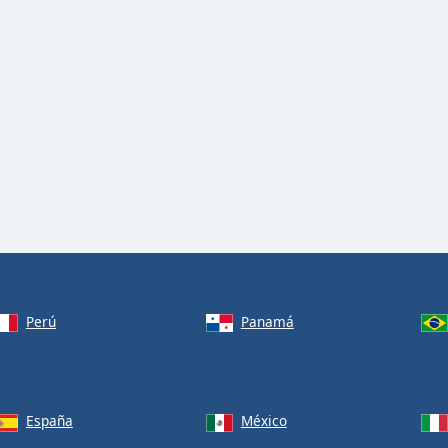
Perú
Panamá
España
México