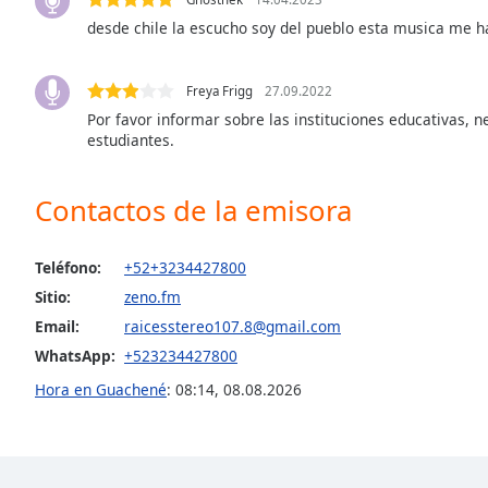
Audio
desde chile la escucho soy del pueblo esta musica me h
Track
Picture-
in-
Freya Frigg
27.09.2022
Picture
Por favor informar sobre las instituciones educativas, n
Fullscreen
estudiantes.
This
is
a
Contactos de la emisora
modal
window.
Teléfono:
+52+3234427800
Beginning
Sitio:
zeno.fm
of
Email:
raicesstereo107.8@gmail.com
dialog
WhatsApp:
+523234427800
window.
Hora en Guachené
:
08:14
,
08.08.2026
Escape
will
cancel
and
close