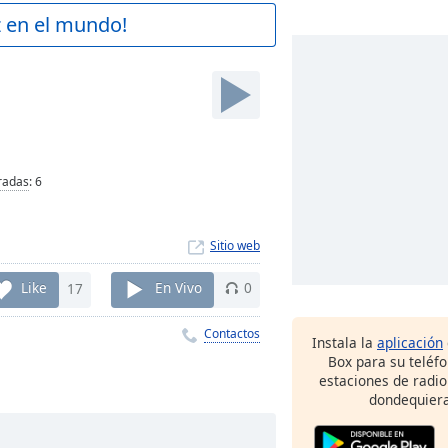
z en el mundo!
radas
:
6
Sitio web
Like
17
En Vivo
0
Contactos
Instala la
aplicación
Box para su teléf
estaciones de radio
dondequiera