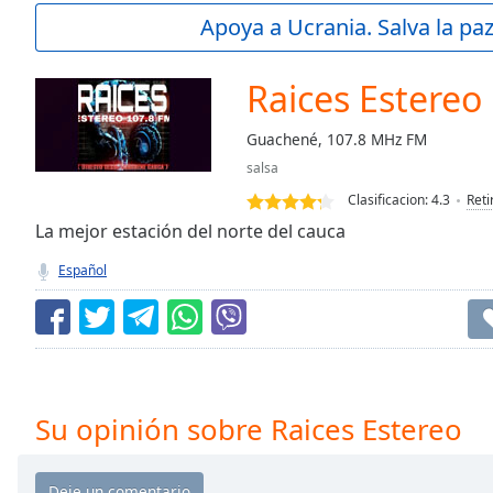
Current
Apoya a Ucrania. Salva la pa
Time
0:00
/
Duration
-:-
Raices Estereo
Loaded
:
0.00%
Guachené, 107.8 MHz FM
0:00
salsa
Stream
Type
LIVE
Clasificacion:
4.3
Reti
Seek to
La mejor estación del norte del cauca
live,
currently
Español
behind
live
LIVE
Remaining
Time
-
-:-
1x
Su opinión sobre Raices Estereo
Playback
Rate