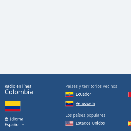
the
window.
Text
Color
Opacity
Text
Background
Color
Radio en línea
Países y territorios vecinos
Colombia
Ecuador
Opacity
Venezuela
Caption
Los países populares
Idioma:
Area
Estados Unidos
Español
Background