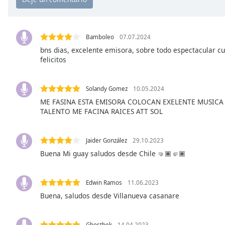
Chapters
Chapters
Bamboleo
07.07.2024
Descriptions
bns dias, excelente emisora, sobre todo espectacular c
felicitos
descriptions
off
,
selected
Solandy Gomez
10.05.2024
ME FASINA ESTA EMISORA COLOCAN EXELENTE MUSICA
Subtitles
TALENTO ME FACINA RAICES ATT SOL
subtitles
settings
,
Jaider González
29.10.2023
opens
Buena Mi guay saludos desde Chile 🤜🏾🤛🏾
subtitles
settings
dialog
Edwin Ramos
11.06.2023
subtitles
Buena, saludos desde Villanueva casanare
off
,
selected
Ghosthek
14.04.2023