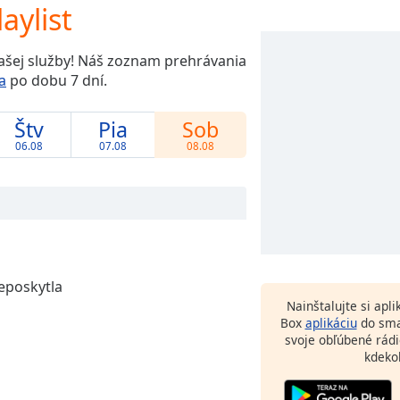
aylist
našej služby! Náš zoznam prehrávania
a
po dobu 7 dní.
Štv
Pia
Sob
06.08
07.08
08.08
eposkytla
Nainštalujte si apl
Box
aplikáciu
do sma
svoje obľúbené rádi
kdeko