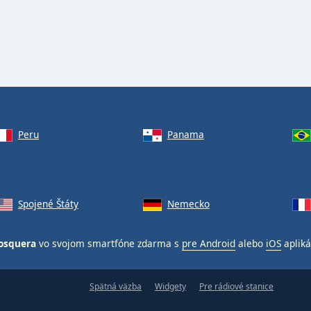
Peru
Panama
Spojené Štáty
Nemecko
Mosquera
vo svojom smartfóne zdarma s
pre Android
alebo
iOS
apliká
Spätná väzba
Widgety
Pre rádiové stanice