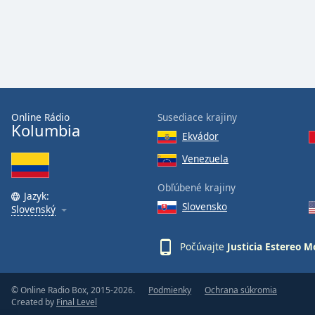
Audio
Track
Picture-
in-
Picture
Fullscreen
This
is
Online Rádio
Susediace krajiny
a
Kolumbia
Ekvádor
modal
window.
Venezuela
Obľúbené krajiny
Beginning
Jazyk:
of
Slovensko
Slovenský
dialog
window.
Počúvajte
Justicia Estereo 
Escape
will
cancel
© Online Radio Box, 2015-2026.
Podmienky
Ochrana súkromia
and
Created by
Final Level
close