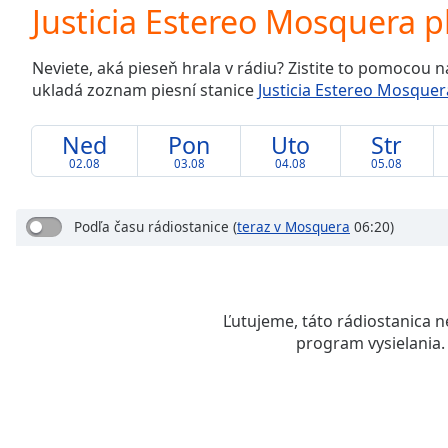
Current
Justicia Estereo Mosquera pl
Time
0:00
/
Neviete, aká pieseň hrala v rádiu? Zistite to pomocou 
Duration
-:-
ukladá zoznam piesní stanice
Justicia Estereo Mosquer
Loaded
:
0.00%
0:00
Ned
Pon
Uto
Str
Stream
02.08
03.08
04.08
05.08
Type
LIVE
Seek to
live,
Podľa času rádiostanice
(
teraz v Mosquera
06:20)
currently
behind
live
LIVE
Remaining
Time
-
Ľutujeme, táto rádiostanica n
-:-
program vysielania.
1x
Playback
Rate