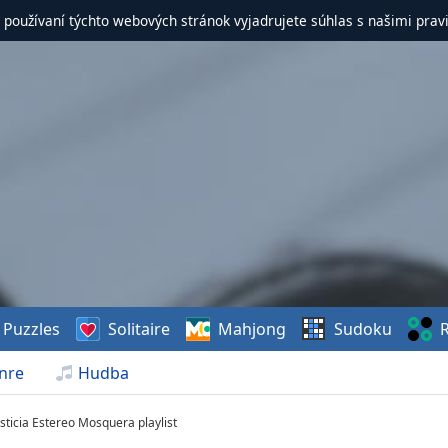
 používaní týchto webových stránok vyjadrujete súhlas s našimi prav
Puzzles
Solitaire
Mahjong
Sudoku
R
nre
Hudba
usticia Estereo Mosquera playlist