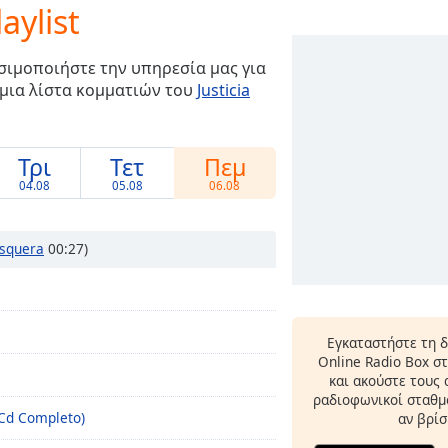
aylist
σιμοποιήστε την υπηρεσία μας για
 μια λίστα κομματιών του
Justicia
Τρι
Τετ
Πεμ
04.08
05.08
06.08
squera
00:27)
Εγκαταστήστε τη 
Online Radio Box σ
και ακούστε τους
ραδιοφωνικοί σταθμο
(Cd Completo)
αν βρίσ