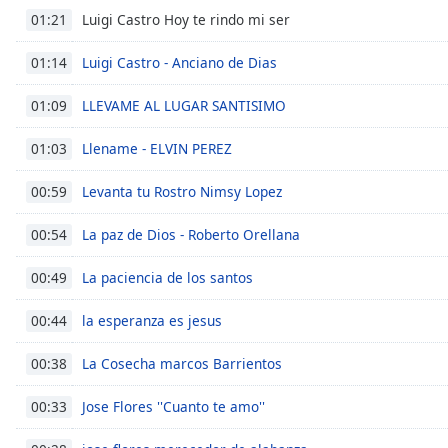
Luigi Castro Hoy te rindo mi ser
the
01:21
window.
Luigi Castro - Anciano de Dias
01:14
Text
LLEVAME AL LUGAR SANTISIMO
01:09
Color
Llename - ELVIN PEREZ
01:03
Opacity
Levanta tu Rostro Nimsy Lopez
00:59
Text
La paz de Dios - Roberto Orellana
00:54
Background
Color
La paciencia de los santos
00:49
la esperanza es jesus
00:44
Opacity
La Cosecha marcos Barrientos
00:38
Caption
Jose Flores ''Cuanto te amo''
00:33
Area
Background