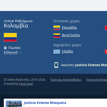
Dialog
End
of
dialog
Online Ραδιόφωνο
Γειτονικές χώρες
window.
Κολομβία
Εκουαδόρ
Βενεζουέλα
Δημοφιλείς χώρες
Γλώσσα:
Ελλάδα
Ελληνικά
Ακούστε
Justicia Estereo M
© Online Radio Box, 2015-2026.
Όροι και προϋποθέσεις
Πολιτική Απορ
Created by
Final Level
Justicia Estereo Mosquera