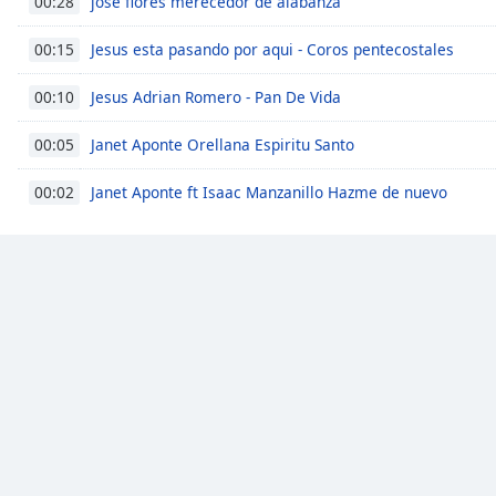
jose flores merecedor de alabanza
00:28
Color
Jesus esta pasando por aqui - Coros pentecostales
00:15
Opacity
Jesus Adrian Romero - Pan De Vida
00:10
Font
Janet Aponte Orellana Espiritu Santo
00:05
Size
Janet Aponte ft Isaac Manzanillo Hazme de nuevo
00:02
Text
Edge
Style
Font
Family
Reset
Done
Close
Modal