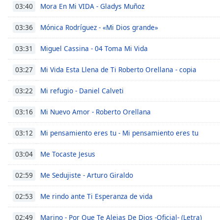
Chapters
Mora En Mi VIDA - Gladys Muñoz
03:40
Chapters
Mónica Rodríguez - «Mi Dios grande»
03:36
Descriptions
Miguel Cassina - 04 Toma Mi Vida
03:31
descriptions
off
,
Mi Vida Esta Llena de Ti Roberto Orellana - copia
03:27
selected
Mi refugio - Daniel Calveti
03:22
Subtitles
Mi Nuevo Amor - Roberto Orellana
03:16
subtitles
settings
,
Mi pensamiento eres tu - Mi pensamiento eres tu
03:12
opens
subtitles
Me Tocaste Jesus
03:04
settings
dialog
Me Sedujiste - Arturo Giraldo
02:59
subtitles
off
,
Me rindo ante Ti Esperanza de vida
02:53
selected
Marino - Por Que Te Alejas De Dios -Oficial- (Letra)
02:49