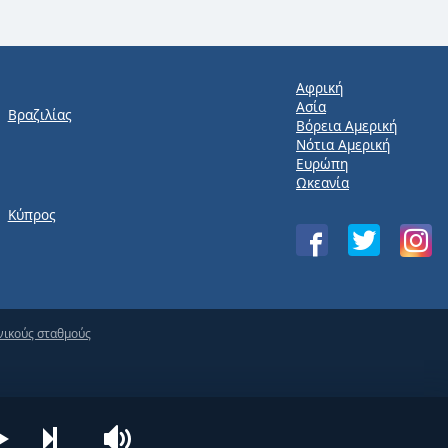
Αφρική
Ασία
Βραζιλίας
Βόρεια Αμερική
Νότια Αμερική
Ευρώπη
Ωκεανία
Κύπρος
νικούς σταθμούς