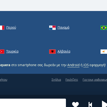
Περού
Παναμά
Τουρκία
Αλβανία
osquera
στο smartphone σας δωρεάν με την
Android
ή
iOS
εφαρμογή!
ρήτου
Σχόλια
Γουίτζετς
Για τους ραδιοφω