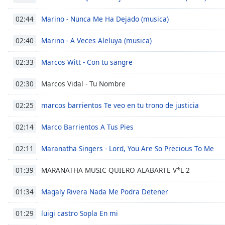
Audio
Track
Marino - Nunca Me Ha Dejado (musica)
02:44
Picture-
in-
Marino - A Veces Aleluya (musica)
02:40
Picture
Fullscreen
Marcos Witt - Con tu sangre
02:33
This
is
Marcos Vidal - Tu Nombre
02:30
a
modal
marcos barrientos Te veo en tu trono de justicia
02:25
window.
Marco Barrientos A Tus Pies
02:14
Beginning
of
Maranatha Singers - Lord, You Are So Precious To Me
02:11
dialog
window.
MARANATHA MUSIC QUIERO ALABARTE V*L 2
01:39
Escape
will
Magaly Rivera Nada Me Podra Detener
01:34
cancel
and
luigi castro Sopla En mi
01:29
close