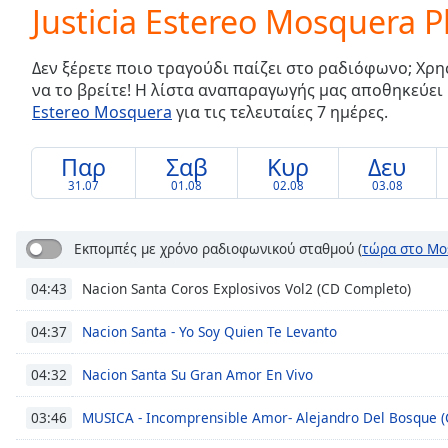
Current
Justicia Estereo Mosquera Pl
Time
0:00
/
Δεν ξέρετε ποιο τραγούδι παίζει στο ραδιόφωνο; Χρη
Duration
-:-
να το βρείτε! Η λίστα αναπαραγωγής μας αποθηκεύει
Loaded
:
Estereo Mosquera
για τις τελευταίες 7 ημέρες.
0.00%
0:00
Stream
Παρ
Σαβ
Κυρ
Δευ
Type
LIVE
31.07
01.08
02.08
03.08
Seek to
live,
currently
Εκπομπές με χρόνο ραδιοφωνικού σταθμού
(
τώρα στο Mo
behind
live
LIVE
Remaining
Nacion Santa Coros Explosivos Vol2 (CD Completo)
04:43
Time
-
-:-
Nacion Santa - Yo Soy Quien Te Levanto
04:37
Nacion Santa Su Gran Amor En Vivo
1x
04:32
Playback
Rate
MUSICA - Incomprensible Amor- Alejandro Del Bosque 
03:46