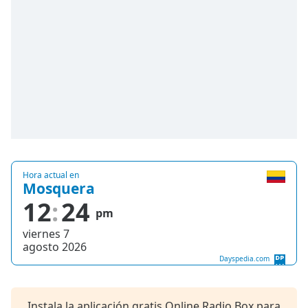
of
dialog
window.
Escape
will
cancel
and
close
the
window.
Text
Hora actual en
Mosquera
Color
12
24
pm
Opacity
viernes 7
agosto 2026
Dayspedia.com
Text
Background
Color
Instala la aplicación gratis Online Radio Box para