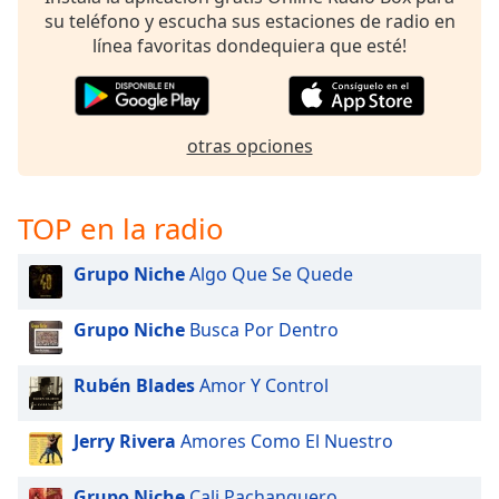
su teléfono y escucha sus estaciones de radio en
línea favoritas dondequiera que esté!
Opacity
Caption
Area
otras opciones
Background
Color
TOP en la radio
Opacity
Grupo Niche
Algo Que Se Quede
Font
Grupo Niche
Busca Por Dentro
Size
Rubén Blades
Amor Y Control
Text
Edge
Jerry Rivera
Amores Como El Nuestro
Style
Grupo Niche
Cali Pachanguero