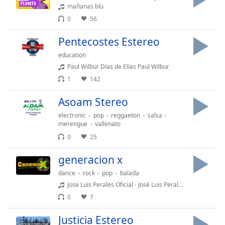
Remaining
mañanas blu
Time
-
0
56
-:-
Pentecostes Estereo
1x
education
Playback
Rate
Paul Wilbur Días de Elías Paul Wilbur
1
142
Chapters
Asoam Stereo
Chapters
electronic
pop
reggaeton
salsa
Descriptions
merengue
vallenato
0
25
descriptions
off
,
generacion x
selected
dance
rock
pop
balada
Subtitles
Jose Luis Perales Oficial - José Luis Perales - Y te vas (Versión 2019) (Audio Oficial)
0
7
subtitles
settings
,
Justicia Estereo