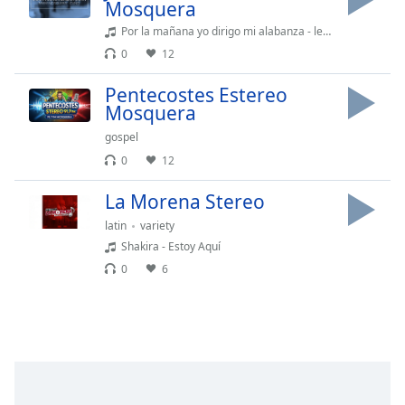
opens
Mosquera
subtitles
Por la mañana yo dirigo mi alabanza - letra
settings
0
12
dialog
subtitles
Pentecostes Estereo
off
,
Mosquera
selected
gospel
Audio
0
12
Track
La Morena Stereo
Picture-
in-
latin
variety
Picture
Shakira - Estoy Aquí
Fullscreen
This
0
6
is
a
modal
window.
Beginning