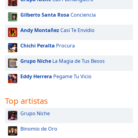
Font
Family
Gilberto Santa Rosa
Conciencia
Andy Montañez
Casi Te Envidio
Reset
Done
Chichi Peralta
Procura
Close
Modal
Dialog
End
Grupo Niche
La Magia de Tus Besos
of
dialog
Eddy Herrera
Pegame Tu Vicio
window.
Top artistas
Grupo Niche
Binomio de Oro