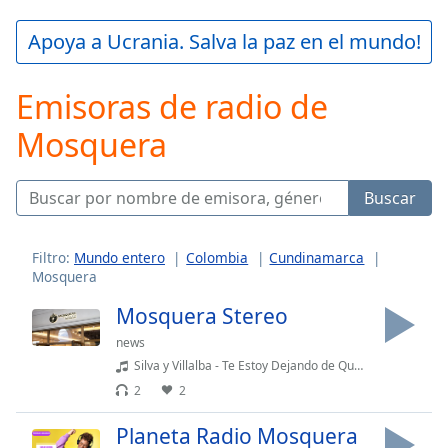
loading.
Play
Apoya a Ucrania. Salva la paz en el mundo!
Video
Play
Emisoras de radio de
Skip
Backward
Mosquera
Skip
Forward
Mute
Current
Buscar
Time
0:00
/
Duration
-:-
Filtro:
Mundo entero
Colombia
Cundinamarca
Mosquera
Loaded
:
0.00%
Mosquera Stereo
Stream
news
Type
LIVE
Silva y Villalba - Te Estoy Dejando de Querer (Remasterizada)
Seek to
live,
2
2
currently
behind
live
LIVE
Planeta Radio Mosquera