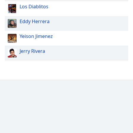
Los Diablitos
Eddy Herrera
Yeison Jimenez
Jerry Rivera