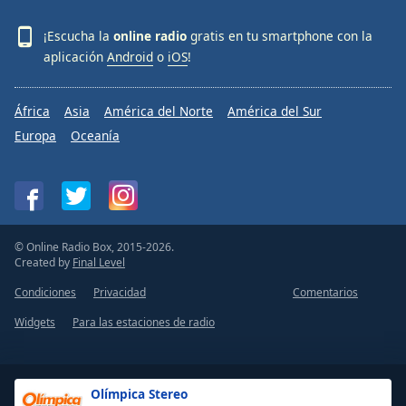
¡Escucha la
online radio
gratis en tu smartphone con la
aplicación
Android
o
iOS
!
África
Asia
América del Norte
América del Sur
Europa
Oceanía
© Online Radio Box, 2015-2026.
Created by
Final Level
Condiciones
Privacidad
Comentarios
Widgets
Para las estaciones de radio
Olímpica Stereo