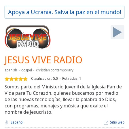
loading.
Play
Apoya a Ucrania. Salva la paz en el mundo!
Video
Play
Skip
Backward
Skip
Forward
Mute
Current
JESUS VIVE RADIO
Time
0:00
/
spanish
gospel
christian contemporary
Duration
-:-
Clasificacion:
5.0
Retiradas
:
1
Loaded
:
Somos parte del Ministerio Juvenil de la Iglesia Pan de
0.00%
Vida para Tu Corazón, quienes buscamos por medio
Stream
de las nuevas tecnologías, llevar la palabra de Dios,
Type
LIVE
con programas, menajes y música que exalte el
Seek to
live,
nombre de Jesucristo.
currently
behind
Español
Sitio web
live
LIVE