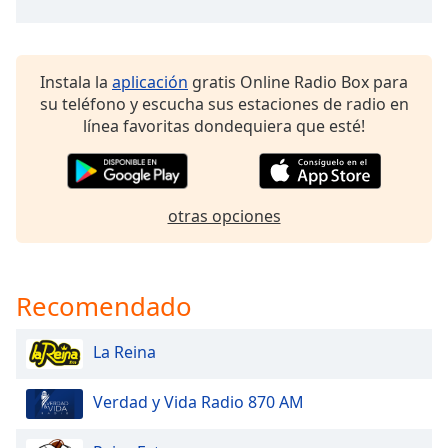
of
dialog
window.
Escape
Instala la
aplicación
gratis Online Radio Box para
will
su teléfono y escucha sus estaciones de radio en
cancel
línea favoritas dondequiera que esté!
and
close
the
window.
otras opciones
Text
Color
Recomendado
Opacity
La Reina
Text
Verdad y Vida Radio 870 AM
Background
Color