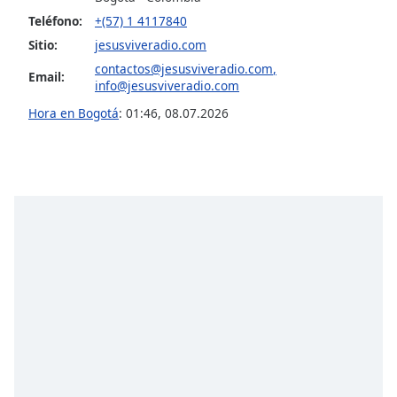
opens
subtitles
Teléfono:
+(57) 1 4117840
settings
Sitio:
jesusviveradio.com
dialog
contactos@jesusviveradio.com
,
Email:
subtitles
info@jesusviveradio.com
off
,
Hora en Bogotá
:
01:46
,
08.07.2026
selected
Audio
Track
Picture-
in-
Picture
Fullscreen
This
is
a
modal
window.
Beginning