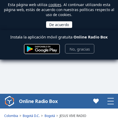
Esta página web utiliza
cookies
. Al continuar utilizando esta
página web, estás de acuerdo con nuestras políticas respecto al
uso de cookies.
Instala la aplicación móvil gratuita
Online Radio Box
No, gracias
Online Radio Box
Video
Player
is
Colombia
Bogotá D.C.
Bogotá
JESUS VIVE RADIO