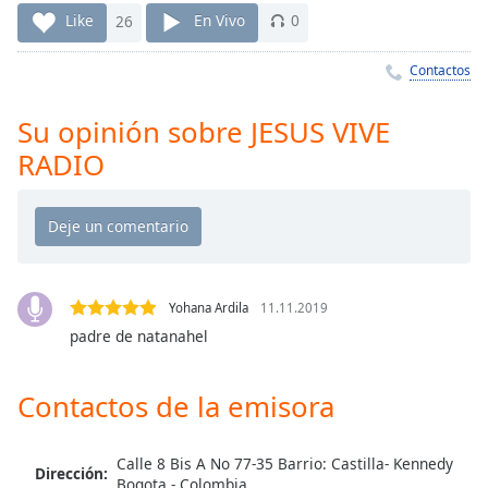
Remaining
Like
26
En Vivo
0
Time
-
-:-
Contactos
1x
Su opinión sobre JESUS VIVE
Playback
Rate
RADIO
Chapters
Chapters
Descriptions
descriptions
Yohana Ardila
11.11.2019
off
,
padre de natanahel
selected
Contactos de la emisora
Subtitles
subtitles
settings
,
Calle 8 Bis A No 77-35 Barrio: Castilla- Kennedy
Dirección:
Bogota - Colombia