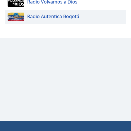
Radio Volvamos a Dios
Font
Family
Radio Autentica Bogotá
Reset
Done
Close
Modal
Dialog
End
of
dialog
window.