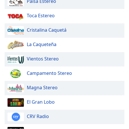
Paisa Estereo
Opacity
Toca Estereo
Caption
Cristalina Caquetá
Area
Background
La Caqueteña
Color
Vientos Stereo
Opacity
Campamento Stereo
Font
Magna Stereo
Size
El Gran Lobo
Text
Edge
CRV Radio
Style