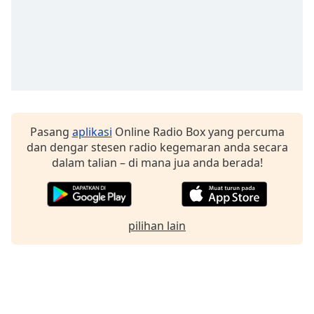
Font
Family
Reset
Done
Close
Modal
Dialog
Pasang
aplikasi
Online Radio Box yang percuma
End
dan dengar stesen radio kegemaran anda secara
of
dalam talian – di mana jua anda berada!
dialog
window.
pilihan lain