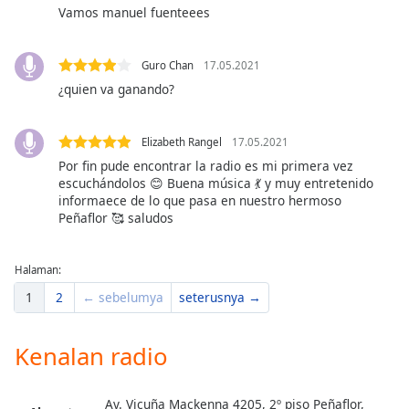
of
Vamos manuel fuenteees
dialog
window.
Escape
Guro Chan
17.05.2021
will
¿quien va ganando?
cancel
and
Elizabeth Rangel
17.05.2021
close
Por fin pude encontrar la radio es mi primera vez
the
escuchándolos 😊 Buena música 💃 y muy entretenido
window.
informaece de lo que pasa en nuestro hermoso
Peñaflor 🥰 saludos
Text
Color
Halaman:
1
2
← sebelumya
seterusnya →
Opacity
Kenalan radio
Text
Background
Color
Av. Vicuña Mackenna 4205, 2º piso Peñaflor,