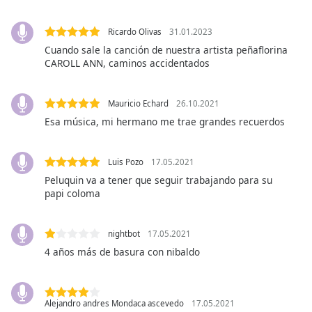
opens
subtitles
settings
Ricardo Olivas
31.01.2023
dialog
Cuando sale la canción de nuestra artista peñaflorina
subtitles
CAROLL ANN, caminos accidentados
off
,
selected
Mauricio Echard
26.10.2021
Audio
Esa música, mi hermano me trae grandes recuerdos
Track
Picture-
Luis Pozo
17.05.2021
in-
Picture
Peluquin va a tener que seguir trabajando para su
papi coloma
Fullscreen
This
is
nightbot
17.05.2021
a
4 años más de basura con nibaldo
modal
window.
Beginning
Alejandro andres Mondaca ascevedo
17.05.2021