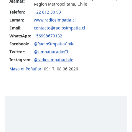
Alamat:
Region Metropolitana, Chile
Telefon:
+22 812 30 93
Opacity
Laman:
www.radiosimpatia.cl
Email:
contacto@radiosimpatia.cl
Caption
WhatsApp:
+56998670132
Area
Background
Facebook:
@RadioSimpatiaChile
Color
Twitter:
@simpatiaradioCL
Instagram:
@radiosimpatiachile
Opacity
Masa di Peñaflor
:
09:17
,
08.06.2026
Font
Size
Text
Edge
Style