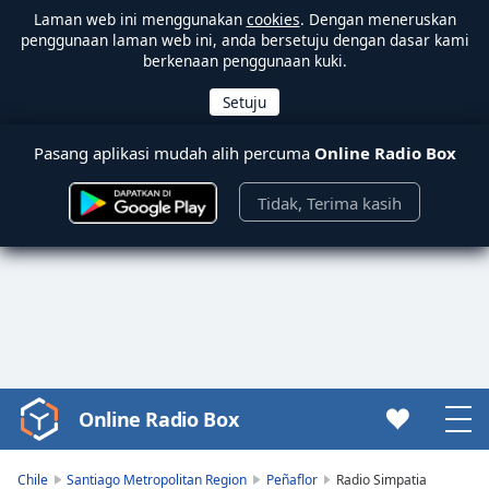
Laman web ini menggunakan
cookies
. Dengan meneruskan
penggunaan laman web ini, anda bersetuju dengan dasar kami
berkenaan penggunaan kuki.
Pasang aplikasi mudah alih percuma
Online Radio Box
Tidak, Terima kasih
Online Radio Box
Video
Player
is
Chile
Santiago Metropolitan Region
Peñaflor
Radio Simpatia