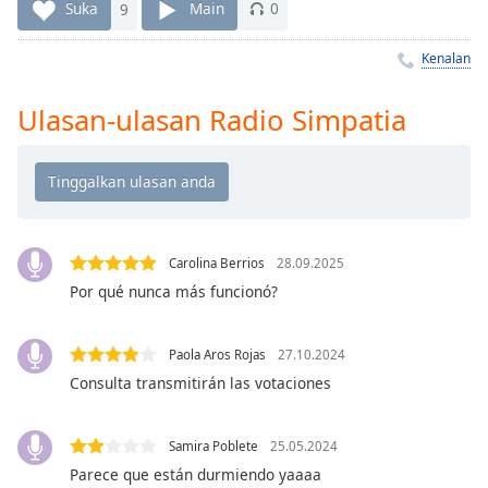
Remaining
Suka
9
Main
0
Time
-
-:-
Kenalan
1x
Ulasan-ulasan Radio Simpatia
Playback
Rate
Chapters
Chapters
Carolina Berrios
28.09.2025
Descriptions
Por qué nunca más funcionó?
descriptions
off
,
selected
Paola Aros Rojas
27.10.2024
Consulta transmitirán las votaciones
Subtitles
subtitles
Samira Poblete
25.05.2024
settings
,
Parece que están durmiendo yaaaa