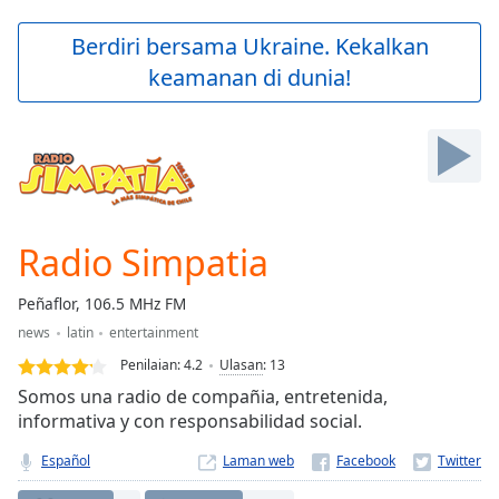
loading.
Play
Berdiri bersama Ukraine. Kekalkan
Video
keamanan di dunia!
Play
Skip
Backward
Skip
Forward
Mute
Current
Time
0:00
Radio Simpatia
/
Duration
-:-
Peñaflor, 106.5 MHz FM
Loaded
:
news
latin
entertainment
0.00%
Stream
Penilaian:
4.2
Ulasan
:
13
Type
LIVE
Somos una radio de compañia, entretenida,
Seek to
informativa y con responsabilidad social.
live,
currently
Español
Laman web
behind
live
LIVE