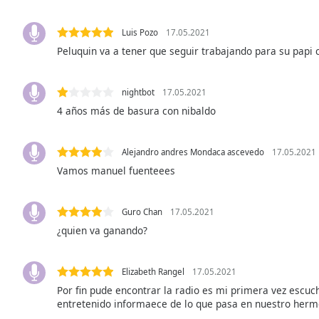
Audio
Track
Luis Pozo
17.05.2021
Picture-
Peluquin va a tener que seguir trabajando para su papi
in-
Picture
Fullscreen
nightbot
17.05.2021
This
4 años más de basura con nibaldo
is
a
modal
Alejandro andres Mondaca ascevedo
17.05.2021
window.
Vamos manuel fuenteees
Beginning
of
Guro Chan
17.05.2021
dialog
¿quien va ganando?
window.
Escape
will
Elizabeth Rangel
17.05.2021
cancel
Por fin pude encontrar la radio es mi primera vez escu
and
entretenido informaece de lo que pasa en nuestro herm
close