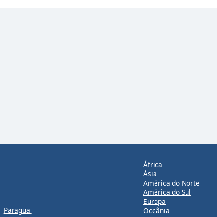
África
Ásia
América do Norte
América do Sul
Europa
Paraguai
Oceânia