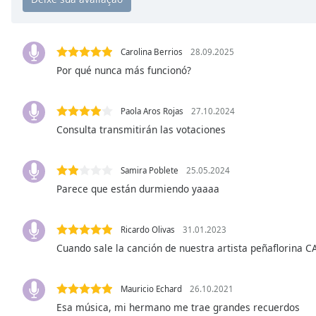
Chapters
Chapters
Carolina Berrios
28.09.2025
Descriptions
Por qué nunca más funcionó?
descriptions
off
,
Paola Aros Rojas
27.10.2024
selected
Consulta transmitirán las votaciones
Subtitles
subtitles
Samira Poblete
25.05.2024
settings
,
Parece que están durmiendo yaaaa
opens
subtitles
Ricardo Olivas
31.01.2023
settings
dialog
Cuando sale la canción de nuestra artista peñaflorina
subtitles
off
,
Mauricio Echard
26.10.2021
selected
Esa música, mi hermano me trae grandes recuerdos