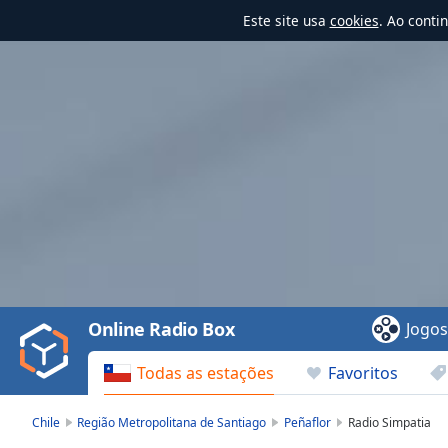
Este site usa
cookies
. Ao conti
Video
Player
is
loading.
Play
Video
Online Radio Box
Jogo
Play
Skip
Todas as estações
Favoritos
Backward
Skip
Forward
Chile
Região Metropolitana de Santiago
Peñaflor
Radio Simpatia
Mute