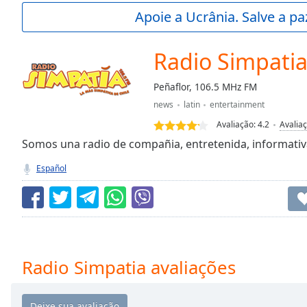
Current
Apoie a Ucrânia. Salve a p
Time
0:00
/
Duration
-:-
Radio Simpati
Loaded
:
0.00%
Peñaflor, 106.5 MHz FM
0:00
news
latin
entertainment
Stream
Type
LIVE
Avaliação:
4.2
Avalia
Seek to
Somos una radio de compañia, entretenida, informativa
live,
currently
Español
behind
live
LIVE
Remaining
Time
-
-:-
1x
Radio Simpatia avaliações
Playback
Rate