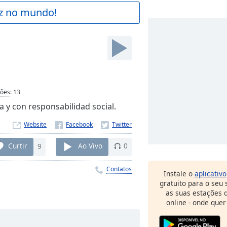
az no mundo!
a
ções
:
13
 y con responsabilidad social.
Website
Curtir
9
Ao Vivo
0
Contatos
Instale o
aplicativo
gratuito para o seu
as suas estações d
online - onde quer