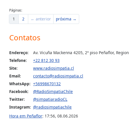
the
Páginas:
window.
1
2
← anterior
próxima →
Text
Color
Contatos
Opacity
Endereço:
Av. Vicuña Mackenna 4205, 2º piso Peñaflor, Region
Telefone:
+22 812 30 93
Text
Site:
www.radiosimpatia.cl
Background
Email:
contacto@radiosimpatia.cl
Color
WhatsApp:
+56998670132
Facebook:
@RadioSimpatiaChile
Opacity
Twitter:
@simpatiaradioCL
Instagram:
@radiosimpatiachile
Caption
Hora em Peñaflor
:
17:56
,
08.06.2026
Area
Background