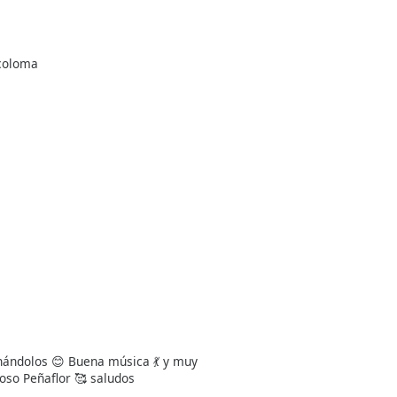
 coloma
chándolos 😊 Buena música 💃 y muy
oso Peñaflor 🥰 saludos