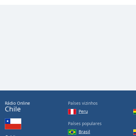
Color
Opacity
Font
Size
Text
Edge
Style
Font
Family
Rádio Online
Países vizinhos
Chile
Peru
Reset
Países populares
Done
Close
Brasil
Modal