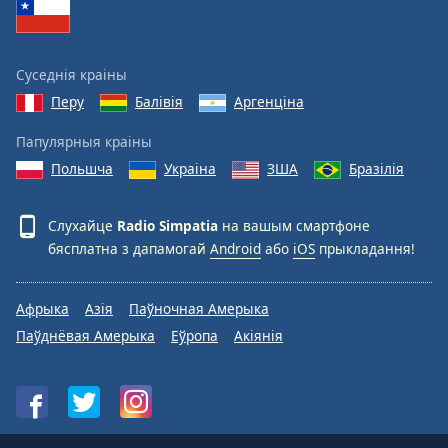
Суседнія краіны
Перу
Балівія
Аргенціна
Папулярныя краіны
Польшча
Украіна
ЗША
Бразілія
Слухайце
Radio Simpatia
на вашым смартфоне
бясплатна з дапамогай
Android
або
iOS
прыкладання!
Афрыка
Азія
Паўночная Амерыка
Паўднёвая Амерыка
Еўропа
Акіянія