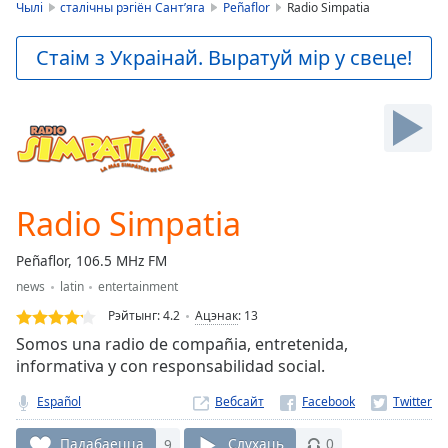
is
Чылі
сталічны рэгіён Сант’яга
Peñaflor
Radio Simpatia
loading.
Play
Стаім з Украінай. Выратуй мір у свеце!
Video
Play
Skip
Backward
Skip
Forward
Mute
Current
Radio Simpatia
Time
0:00
/
Peñaflor, 106.5 MHz FM
Duration
-:-
news
latin
entertainment
Loaded
:
0.00%
Рэйтынг:
4.2
Ацэнак
:
13
Stream
Somos una radio de compañia, entretenida,
Type
LIVE
informativa y con responsabilidad social.
Seek to
live,
Español
Вебсайт
currently
behind
Падабаецца
9
Слухаць
0
live
LIVE