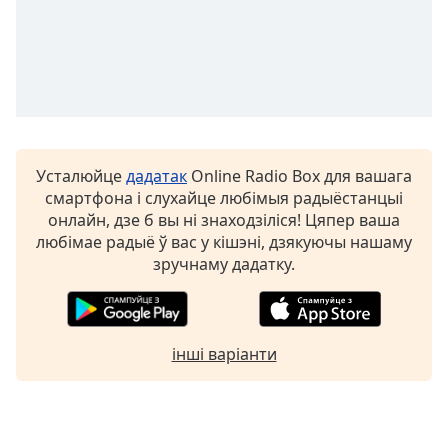
Font
Family
Reset
Done
Close
Усталюйце
дадатак
Online Radio Box для вашага
Modal
Dialog
смартфона і слухайце любімыя радыёстанцыі
End
онлайн, дзе б вы ні знаходзіліся! Цяпер ваша
of
любімае радыё ў вас у кішэні, дзякуючы нашаму
dialog
зручнаму дадатку.
window.
інші варіанти