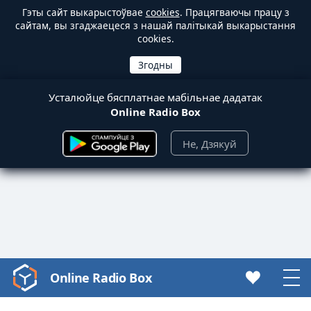
Гэты сайт выкарыстоўвае
cookies
. Працягваючы працу з
сайтам, вы згаджаецеся з нашай палітыкай выкарыстання
cookies.
Усталюйце бясплатнае мабільнае дадатак
Online Radio Box
Не, Дзякуй
Online Radio Box
Video
Player