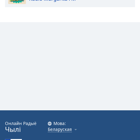
Онлайн Радыё
Мова:
Чылі
Беларуская