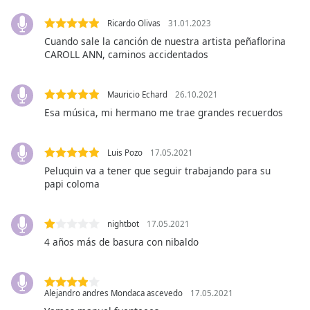
opens
Ricardo Olivas
31.01.2023
subtitles
settings
Cuando sale la canción de nuestra artista peñaflorina
CAROLL ANN, caminos accidentados
dialog
subtitles
off
,
Mauricio Echard
26.10.2021
selected
Esa música, mi hermano me trae grandes recuerdos
Audio
Track
Luis Pozo
17.05.2021
Picture-
Peluquin va a tener que seguir trabajando para su
in-
papi coloma
Picture
Fullscreen
This
nightbot
17.05.2021
is
4 años más de basura con nibaldo
a
modal
window.
Alejandro andres Mondaca ascevedo
17.05.2021