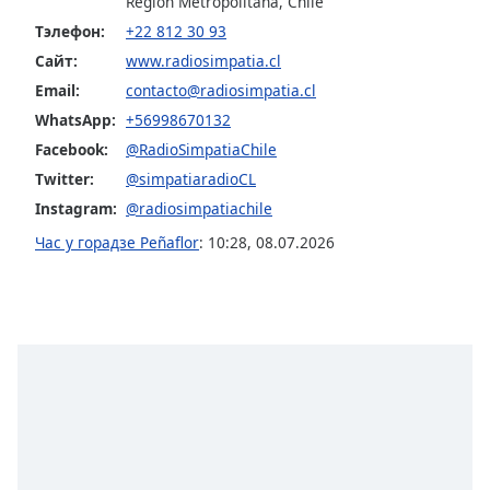
Color
Region Metropolitana, Chile
Тэлефон:
+22 812 30 93
Сайт:
www.radiosimpatia.cl
Opacity
Email:
contacto@radiosimpatia.cl
WhatsApp:
+56998670132
Caption
Facebook:
@RadioSimpatiaChile
Area
Background
Twitter:
@simpatiaradioCL
Color
Instagram:
@radiosimpatiachile
Час у горадзе Peñaflor
:
10:28
,
08.07.2026
Opacity
Font
Size
Text
Edge
Style