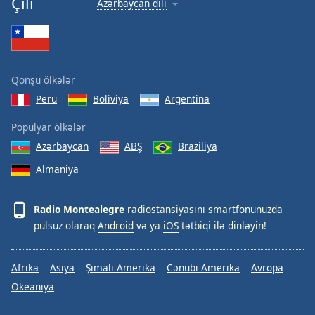
Çili
Azərbaycan dili
Font
Family
Reset
Qonşu ölkələr
Done
Peru
Boliviya
Argentina
Close
Modal
Dialog
Populyar ölkələr
End
Azərbaycan
ABŞ
Braziliya
of
dialog
Almaniya
window.
Radio Montealegre
radiostansiyasını smartfonunuzda
pulsuz olaraq
Android
və ya
iOS
tətbiqi ilə dinləyin!
Afrika
Asiya
Şimali Amerika
Cənubi Amerika
Avropa
Okeaniya