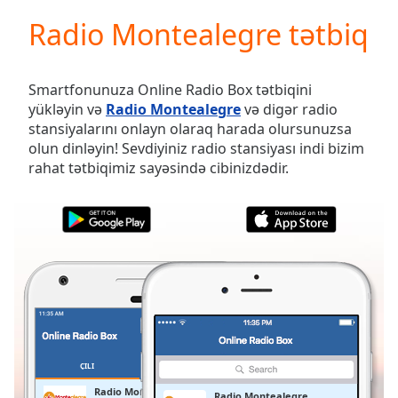
loading.
Radio Montealegre tətbiq
Play
Video
Play
Skip
Smartfonunuza Online Radio Box tətbiqini
Backward
yükləyin və
Radio Montealegre
və digər radio
Skip
stansiyalarını onlayn olaraq harada olursunuzsa
Forward
olun dinləyin! Sevdiyiniz radio stansiyası indi bizim
Mute
rahat tətbiqimiz sayəsində cibinizdədir.
Current
Time
0:00
/
Duration
-:-
Loaded
:
0.00%
Stream
Type
LIVE
Seek to
live,
currently
ÇILI
SEÇILMIŞLƏR
behind
live
LIVE
Radio Montealegre
Radio Montealegre