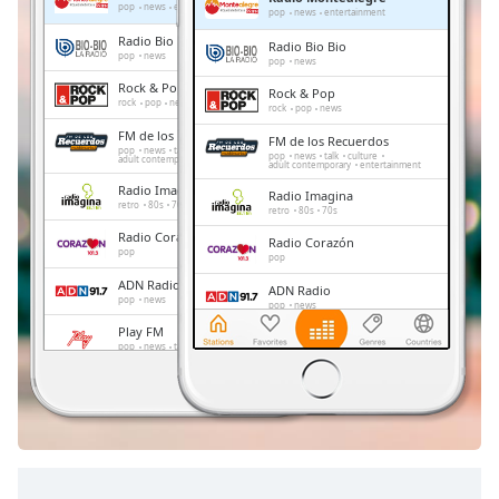
Remaining
pop
news
entertainment
pop
news
entertainment
Time
-
Radio Bio Bio
Radio Bio Bio
-:-
pop
news
pop
news
Rock & Pop
Rock & Pop
1x
rock
pop
news
rock
pop
news
Playback
FM de los Recuerdos
FM de los Recuerdos
Rate
pop
news
talk
culture
pop
news
talk
culture
adult contemporary
entertainment
adult contemporary
entertainment
Chapters
Radio Imagina
Radio Imagina
retro
80s
70s
retro
80s
70s
Chapters
Radio Corazón
Radio Corazón
pop
pop
Descriptions
ADN Radio
ADN Radio
pop
news
pop
news
descriptions
Play FM
off
,
Play FM
pop
news
talk
pop
news
talk
selected
Radio Cooperativa
Radio Cooperativa
pop
news
pop
news
Subtitles
subtitles
settings
,