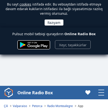
Bu sayt
cookies
istifadə edir. Bu vebsaytdan istifadə etməyə
davam edərək kukilərin istifadəsi ilə bağlı siyasətimizə razılıq
vermiş olursunuz.
Pulsuz mobil tətbiqi quraşdırın
Online Radio Box
Xeyr, təşəkkürlər
Online Radio Box
Video
Player
is
Çili
Valparaiso
Petorca
Radio Montealegre
App