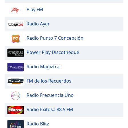
of
dialog
Play FM
window.
Escape
Radio Ayer
will
cancel
Radio Punto 7 Concepción
and
close
Power Play Discotheque
the
window.
Radio Magiztral
Text
Color
FM de los Recuerdos
Opacity
Radio Frecuencia Uno
Radio Exitosa 88.5 FM
Text
Background
Radio Blitz
Color