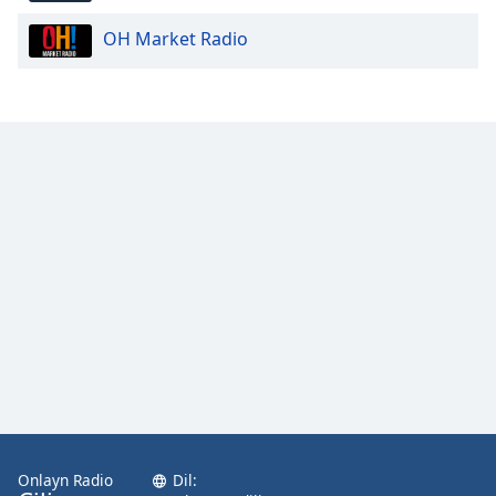
OH Market Radio
Opacity
Caption
Area
Background
Color
Opacity
Font
Size
Text
Edge
Style
Onlayn Radio
Dil: